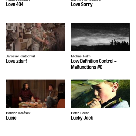
Love 404
Love Sorry
Jaroslav Kratochvíl
Michael Palm
Lovu zdar!
Low Definition Control -
Malfunctions #0
Bohdan Karásek
Peter Liechti
Lucie
Lucky Jack