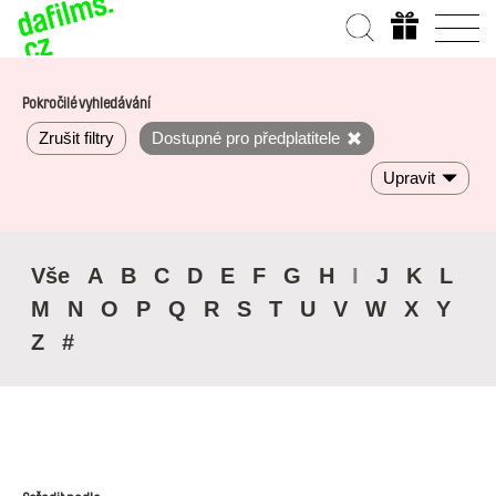
Pokročilé vyhledávání
Zrušit filtry
Dostupné pro předplatitele
Upravit
Vše
A
B
C
D
E
F
G
H
I
J
K
L
M
N
O
P
Q
R
S
T
U
V
W
X
Y
Z
#