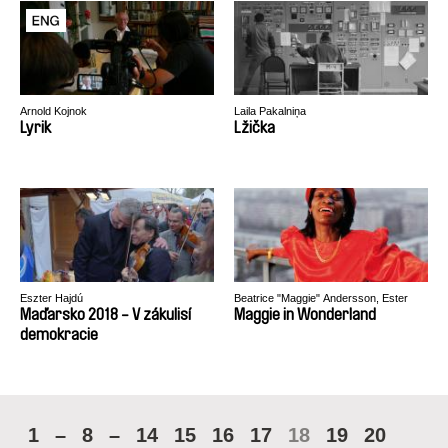
Arnold Kojnok
Laila Pakalniņa
Lyrik
Lžička
Eszter Hajdú
Beatrice "Maggie" Andersson, Ester
Martin Bergsmark, Mark Hammarberg
Maďarsko 2018 - V zákulisí
Maggie in Wonderland
demokracie
1
–
8
–
14
15
16
17
18
19
20