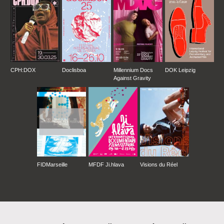
CPH:DOX
Doclisboa
Millennium Docs
DOK Leipzig
Against Gravity
FIDMarseille
MFDF Ji.hlava
Visions du Réel