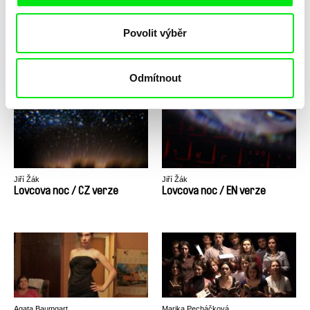
Povolit výběr
Andrea Slováková
Viktor Kossakovsky
Loosova bedna
Losev
Odmítnout
Jiří Žák
Jiří Žák
Lovcova noc / CZ verze
Lovcova noc / EN verze
Agata Baumgart
Marika Pecháčková