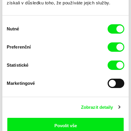
získali v důsledku toho, že používáte jejich služby.
Výběr
Nutné
souhlasu
Louis Henderson
Aurélie Bonamy, Jean Fraysse
Preferenční
Logical Revolts
Logoden
Statistické
Marketingové
Aleksandr Balagura
Víťo Staviarsky, Richard Staviarsky
Loli Kali Shuba
Loli paradička
Zobrazit detaily
Povolit vše