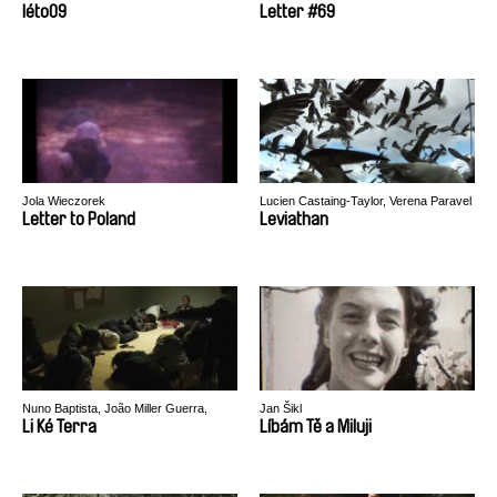
léto09
Letter #69
Jola Wieczorek
Lucien Castaing-Taylor, Verena Paravel
Letter to Poland
Leviathan
Nuno Baptista, João Miller Guerra,
Jan Šikl
Filipa Reis
Li Ké Terra
Líbám Tě a Miluji