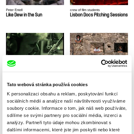
Peter Entell
crew of film students
Like Dew in the Sun
Lisbon Docs Pitching Sessions
Miroslav Janek
Cláudia Alves
Little City in Space
Living On
Tato webová stránka používá cookies
K personalizaci obsahu a reklam, poskytování funkcí
sociálních médií a analýze naší návštěvnosti využíváme
soubory cookie. Informace o tom, jak náš web používáte,
sdílíme se svými partnery pro sociální média, inzerci a
Sofia Mora
analýzy. Partneři tyto údaje mohou zkombinovat s
Vadim Kostrov
Livingston: The Man and the
Loft-Underground
dalšími informacemi, které jste jim poskytli nebo které
Method