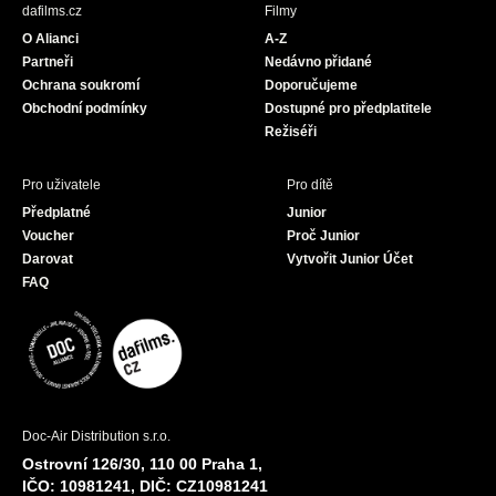
b
a
u
dafilms.cz
Filmy
o
g
b
O Alianci
A-Z
o
r
e
Partneři
Nedávno přidané
k
a
Ochrana soukromí
Doporučujeme
m
Obchodní podmínky
Dostupné pro předplatitele
Režiséři
Pro uživatele
Pro dítě
Předplatné
Junior
Voucher
Proč Junior
Darovat
Vytvořit Junior Účet
FAQ
Doc-Air Distribution s.r.o.
Ostrovní 126/30, 110 00 Praha 1,
IČO: 10981241, DIČ: CZ10981241