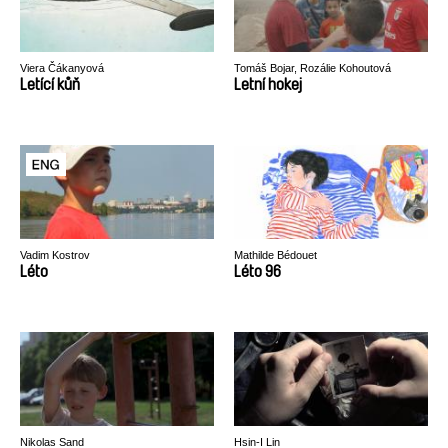
Viera Čákanyová
Tomáš Bojar, Rozálie Kohoutová
Letící kůň
Letní hokej
Vadim Kostrov
Mathilde Bédouet
Léto
Léto 96
Nikolas Sand
Hsin-I Lin