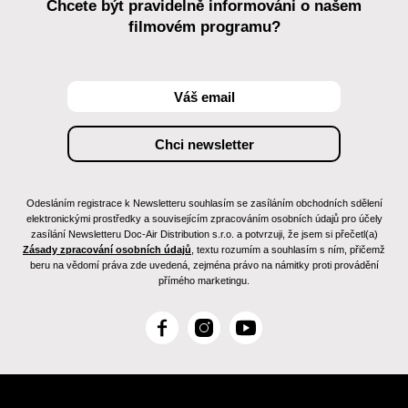
Chcete být pravidelně informováni o našem
filmovém programu?
Odesláním registrace k Newsletteru souhlasím se zasíláním obchodních sdělení
elektronickými prostředky a souvisejícím zpracováním osobních údajů pro účely
zasílání Newsletteru Doc-Air Distribution s.r.o. a potvrzuji, že jsem si přečetl(a)
Zásady zpracování osobních údajů
, textu rozumím a souhlasím s ním, přičemž
beru na vědomí práva zde uvedená, zejména právo na námitky proti provádění
přímého marketingu.
F
I
Y
a
n
o
c
s
u
e
t
T