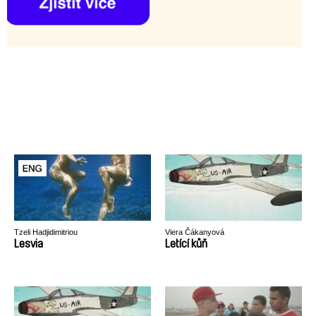
Tzeli Hadjidimitriou
Viera Čákanyová
Lesvia
Letící kůň