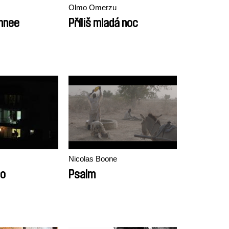
Olmo Omerzu
innee
Příliš mladá noc
Nicolas Boone
lo
Psalm