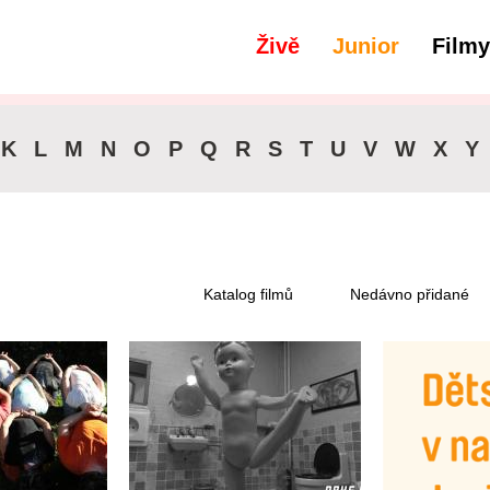
Živě
Junior
Filmy
filtry
Dostupné pro předplatitele
K
L
M
N
O
P
Q
R
S
T
U
V
W
X
Y
Katalog filmů
Nedávno přidané