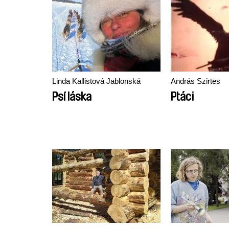
Linda Kallistová Jablonská
András Szirtes
Psí láska
Ptáci