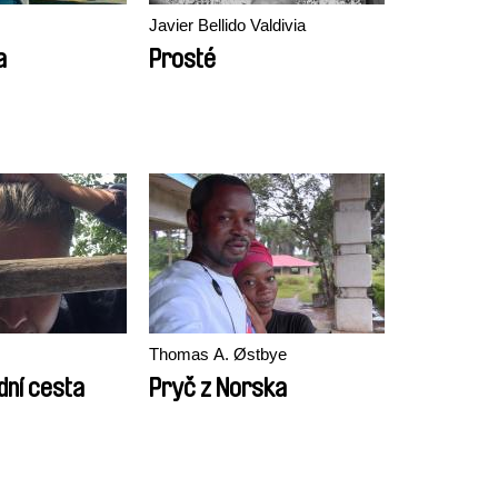
Javier Bellido Valdivia
a
Prosté
Thomas A. Østbye
dní cesta
Pryč z Norska