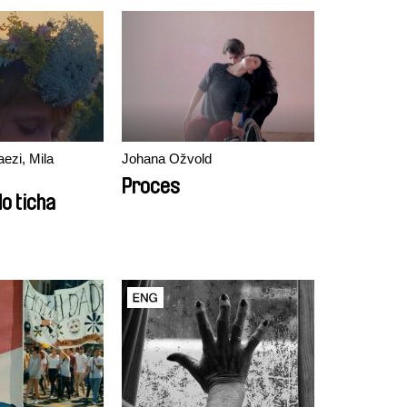
aezi, Mila
Johana Ožvold
Proces
o ticha