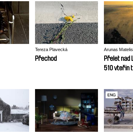
Tereza Plavecká
Arunas Matelis
Přechod
Přelet nad 
510 vteřin 