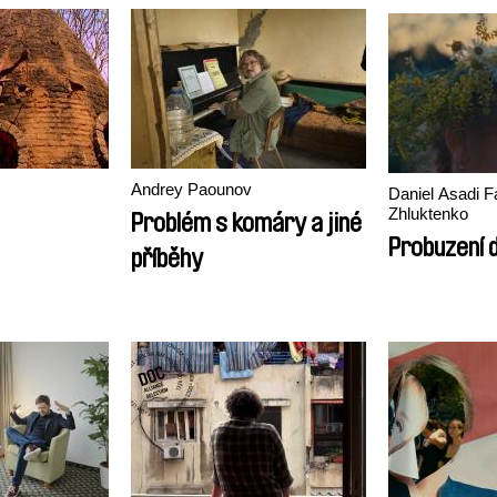
Andrey Paounov
Daniel Asadi F
Zhluktenko
Problém s komáry a jiné
Probuzení d
příběhy