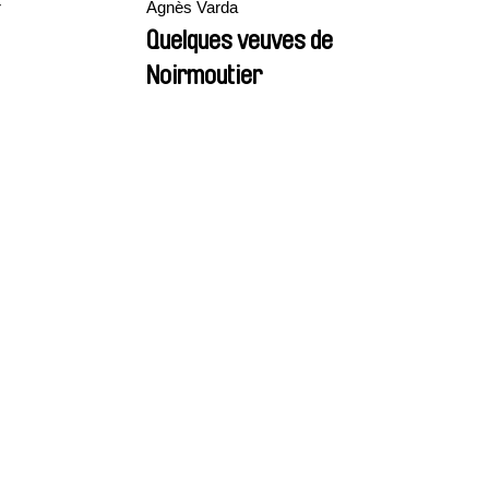
r
Agnès Varda
Quelques veuves de
Noirmoutier