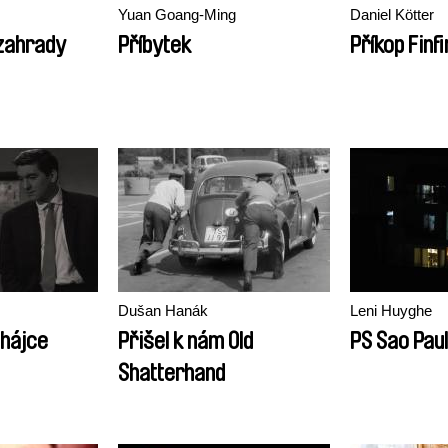
Yuan Goang-Ming
Daniel Kötter
 zahrady
Příbytek
Příkop Finf
Dušan Hanák
Leni Huyghe
bhájce
Přišel k nám Old
PS Sao Pau
Shatterhand