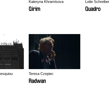
Kateryna Khramtsova
Lotte Schreibe
Qirim
Quadro
tesquiou
Teresa Czepiec
Radwan