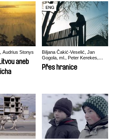
, Audrius Stonys
Biljana Čakić-Veselić, Jan
Gogola, ml., Peter Kerekes,
Litvou aneb
Róbert Lakatos, Paweł Łoziński
Přes hranice
ticha