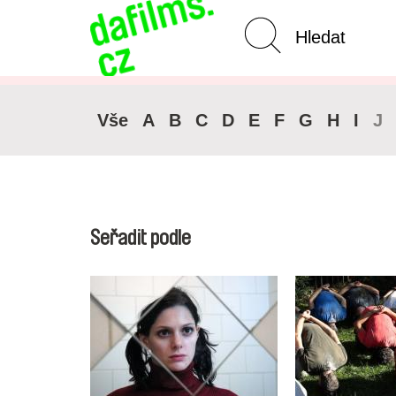
Pokročilé vyhledávání
Zrušit 
Vše
A
B
C
D
E
F
G
H
I
J
Seřadit podle