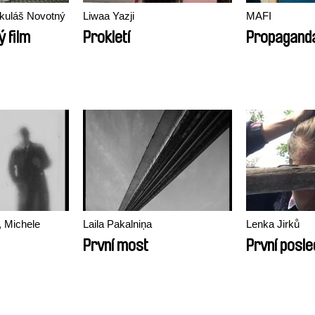
kuláš Novotný
Liwaa Yazji
MAFI
 film
Prokletí
Propagand
, Michele
Laila Pakalniņa
Lenka Jirků
První most
První posle