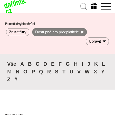
Pokročilé vyhledávání
Zrušit filtry
Dostupné pro předplatitele
Upravit
Vše
A
B
C
D
E
F
G
H
I
J
K
L
M
N
O
P
Q
R
S
T
U
V
W
X
Y
Z
#