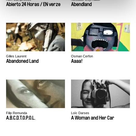
Abierto 24 Horas / EN verze
Abendland
Gilles Laurent
Osman Cerfon
Abandoned Land
Aaaa!
Filip Remunda
Loïc Darses
A.B.C.D.T.O.P.O.L.
A Woman and Her Car