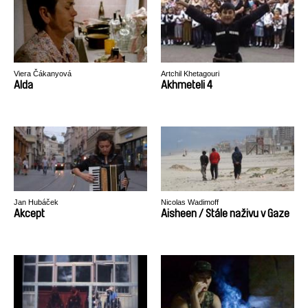
Viera Čákanyová
Artchil Khetagouri
Alda
Akhmeteli 4
Jan Hubáček
Nicolas Wadimoff
Akcept
Aisheen / Stále naživu v Gaze