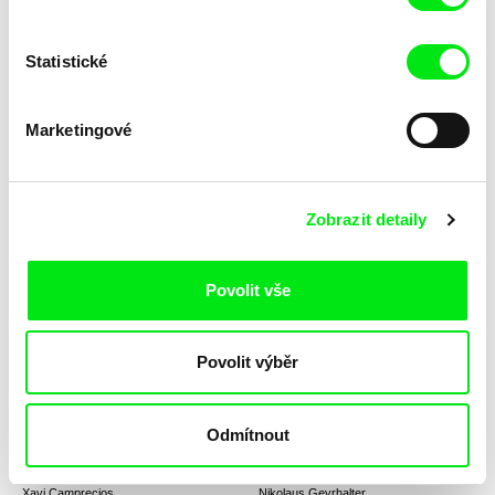
Statistické
Mane Baghdasaryan
Tomáš Krupa
Adaptation
Absolventi: Svoboda není
zadarmo
Marketingové
Zobrazit detaily
Lívia Valková
Anikó Mária Nagy
Povolit vše
Absentujúce vzory
Above the Line
Povolit výběr
Odmítnout
Xavi Camprecios
Nikolaus Geyrhalter