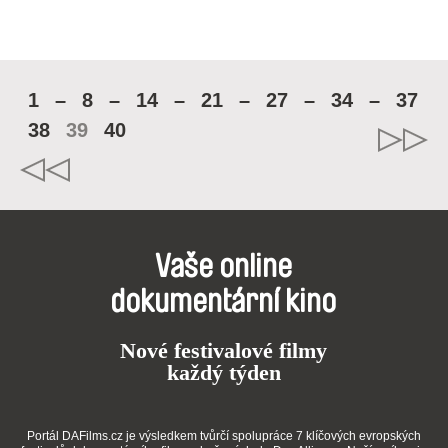
1
–
8
–
14
–
21
–
27
–
34
–
37
38
39
40
Vaše online
dokumentární kino
Nové festivalové filmy
každý týden
Portál DAFilms.cz je výsledkem tvůrčí spolupráce 7 klíčových evropských