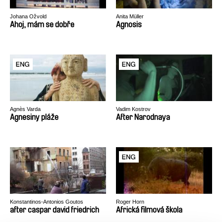
Johana Ožvold
Anita Müller
Ahoj, mám se dobře
Agnosis
Agnès Varda
Vadim Kostrov
Agnesiny pláže
After Narodnaya
Konstantinos-Antonios Goutos
Roger Horn
after caspar david friedrich
Africká filmová škola