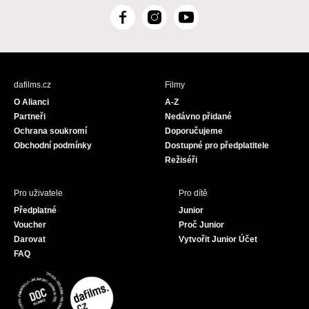
F
I
Y
a
n
o
c
s
u
e
t
T
b
a
u
dafilms.cz
Filmy
o
g
b
O Alianci
A-Z
o
r
e
Partneři
Nedávno přidané
k
a
Ochrana soukromí
Doporučujeme
m
Obchodní podmínky
Dostupné pro předplatitele
Režiséři
Pro uživatele
Pro dítě
Předplatné
Junior
Voucher
Proč Junior
Darovat
Vytvořit Junior Účet
FAQ