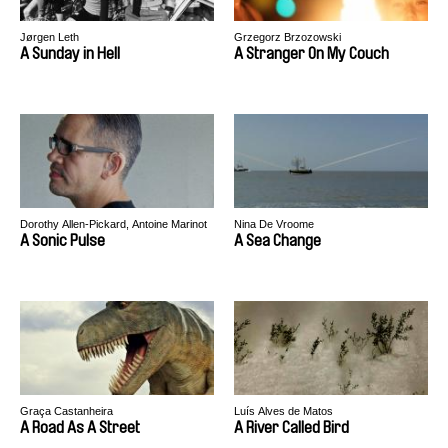
Jørgen Leth
Grzegorz Brzozowski
A Sunday in Hell
A Stranger On My Couch
Dorothy Allen-Pickard, Antoine Marinot
Nina De Vroome
A Sonic Pulse
A Sea Change
Graça Castanheira
Luís Alves de Matos
A Road As A Street
A River Called Bird