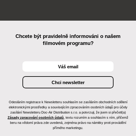
Chcete být pravidelně informováni o našem
filmovém programu?
Odesláním registrace k Newsletteru souhlasím se zasíláním obchodních sdělení
elektronickými prostředky a souvisejícím zpracováním osobních údajů pro účely
zasílání Newsletteru Doc-Air Distribution s.r.o. a potvrzuji, že jsem si přečetl(a)
Zásady zpracování osobních údajů
, textu rozumím a souhlasím s ním, přičemž
beru na vědomí práva zde uvedená, zejména právo na námitky proti provádění
přímého marketingu.