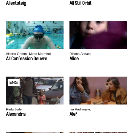
Allentsteig
All Still Orbit
Alberto Gemmi, Mirco Marmiroli
Ribena Asnate
All Confession Oeuvre
Alise
Radu Jude
Iva Radivojević
Alexandra
Alef