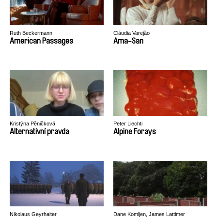
Ruth Beckermann
Cláudia Varejão
American Passages
Ama-San
Kristýna Pěničková
Peter Liechti
Alternativní pravda
Alpine Forays
Nikolaus Geyrhalter
Dane Komljen, James Lattimer