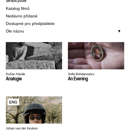
Seřadit podle
Katalog filmů
Nedávno přidané
Dostupné pro předplatitele
Dle názvu
Dušan Hanák
Sofia Bohdanowicz
Analogie
An Evening
Johan van der Keuken