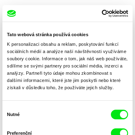
Tato webová stránka používá cookies
K personalizaci obsahu a reklam, poskytování funkcí
Rob Lemkin
Pilar Monsell
Africká apokalypsa
Africa 815
sociálních médií a analýze naší návštěvnosti využíváme
soubory cookie. Informace o tom, jak náš web používáte,
sdílíme se svými partnery pro sociální média, inzerci a
analýzy. Partneři tyto údaje mohou zkombinovat s
dalšími informacemi, které jste jim poskytli nebo které
získali v důsledku toho, že používáte jejich služby.
Laura Huertas Millan
Jawed Taiman
Aequador
Addicted in Afghanistan
Výběr
Nutné
souhlasu
Preferenční