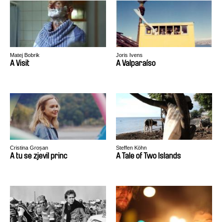
Matej Bobrik
Joris Ivens
A Visit
A Valparaíso
Cristina Groșan
Steffen Köhn
A tu se zjevil princ
A Tale of Two Islands