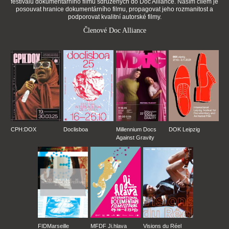
festivalů dokumentárního filmu sdružených do Doc Alliance. Naším cílem je
posouvat hranice dokumentárního filmu, propagovat jeho rozmanitost a
podporovat kvalitní autorské filmy.
Členové Doc Alliance
CPH:DOX
Doclisboa
Millennium Docs
DOK Leipzig
Against Gravity
FIDMarseille
MFDF Ji.hlava
Visions du Réel