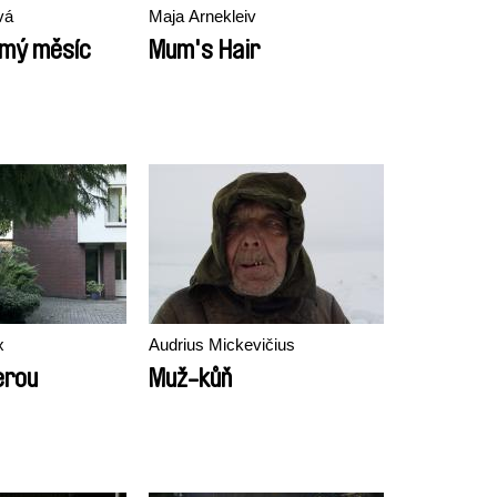
vá
Maja Arnekleiv
omý měsíc
Mum's Hair
x
Audrius Mickevičius
erou
Muž-kůň