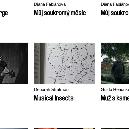
Diana Fabiánová
Diana Fabiáno
rge
Můj soukromý měsíc
Můj soukr
Deborah Stratman
Guido Hendrik
Musical Insects
Muž s kam