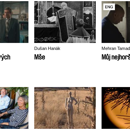
Dušan Hanák
Mehran Tamad
vých
Mše
Můj nejhorš