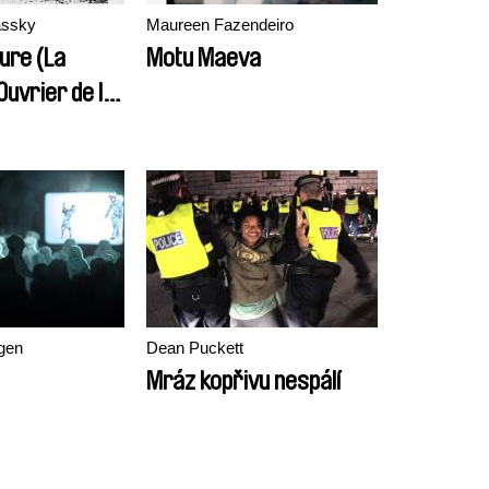
assky
Maureen Fazendeiro
ure (La
Motu Maeva
Ouvrier de l
iére á Lyon)
gen
Dean Puckett
Mráz kopřivu nespálí