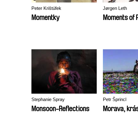
Peter Krištúfek
Jørgen Leth
Momentky
Moments of 
Stephanie Spray
Petr Šprincl
Monsoon-Reflections
Morava, krá