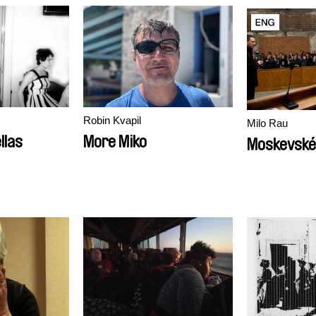
Robin Kvapil
Milo Rau
llas
More Miko
Moskevské