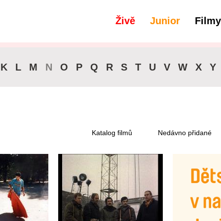
Živě
Junior
Filmy
filtry
Dostupné pro předplatitele
K
L
M
N
O
P
Q
R
S
T
U
V
W
X
Y
Katalog filmů
Nedávno přidané