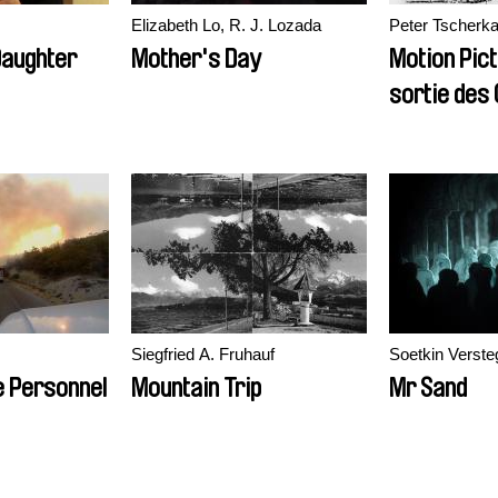
Elizabeth Lo, R. J. Lozada
Peter Tscherk
Daughter
Mother's Day
Motion Pict
sortie des 
´Usine Lum
Siegfried A. Fruhauf
Soetkin Verste
e Personnel
Mountain Trip
Mr Sand