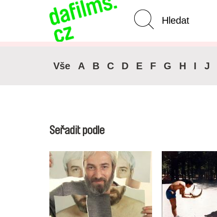
Pokročilé vyhledávání
Zrušit 
Vše
A
B
C
D
E
F
G
H
I
J
Seřadit podle