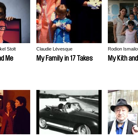
Bente Milton, Mikkel Stolt
Claudie Lévesque
Rodion Ismailo
nd Me
My Family in 17 Takes
My Kith and