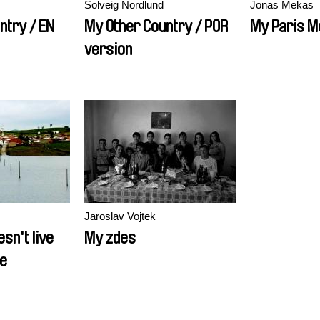
Solveig Nordlund
Jonas Mekas
ntry / EN
My Other Country / POR
My Paris M
version
Jaroslav Vojtek
esn't live
My zdes
e