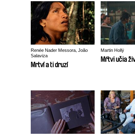
Renée Nader Messora, João
Martin Hollý
Salaviza
Mŕtvi učia ži
Mrtví a ti druzí