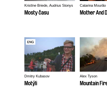
Kristīne Briede, Audrius Stonys
Catarina Mourão
Mosty času
Mother And 
Dmitry Kubasov
Alex Tyson
Motýli
Mountain Fir