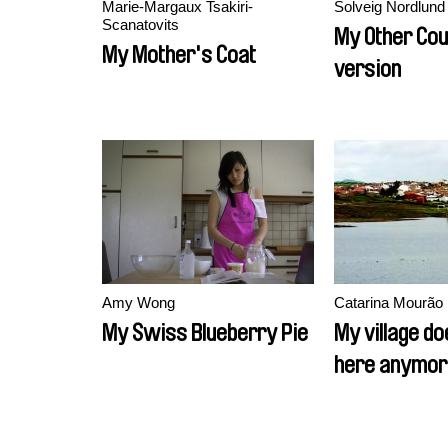
Marie-Margaux Tsakiri-
Solveig Nordlund
Scanatovits
My Other Cou
My Mother's Coat
version
Amy Wong
Catarina Mourão
My Swiss Blueberry Pie
My village do
here anymor