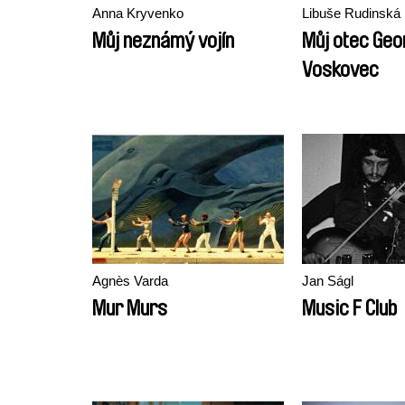
Anna Kryvenko
Libuše Rudinská
Můj neznámý vojín
Můj otec Geo
Voskovec
Agnès Varda
Jan Ságl
Mur Murs
Music F Club