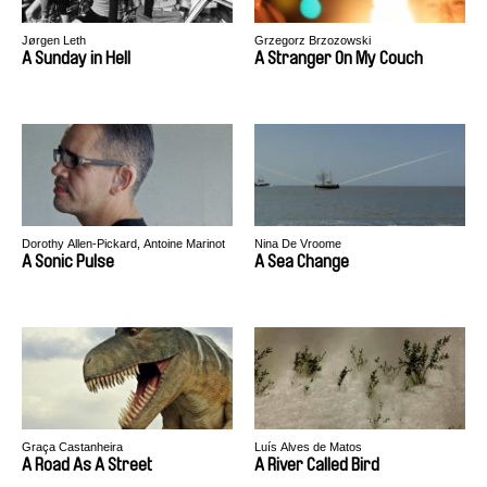
Jørgen Leth
Grzegorz Brzozowski
A Sunday in Hell
A Stranger On My Couch
Dorothy Allen-Pickard, Antoine Marinot
Nina De Vroome
A Sonic Pulse
A Sea Change
Graça Castanheira
Luís Alves de Matos
A Road As A Street
A River Called Bird