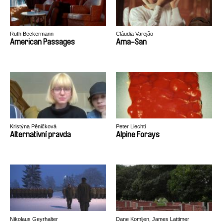
Ruth Beckermann
Cláudia Varejão
American Passages
Ama-San
Kristýna Pěničková
Peter Liechti
Alternativní pravda
Alpine Forays
Nikolaus Geyrhalter
Dane Komljen, James Lattimer