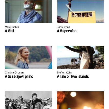
Matej Bobrik
Joris Ivens
A Visit
A Valparaíso
Cristina Groșan
Steffen Köhn
A tu se zjevil princ
A Tale of Two Islands