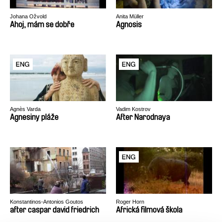
Johana Ožvold
Anita Müller
Ahoj, mám se dobře
Agnosis
Agnès Varda
Vadim Kostrov
Agnesiny pláže
After Narodnaya
Konstantinos-Antonios Goutos
Roger Horn
after caspar david friedrich
Africká filmová škola