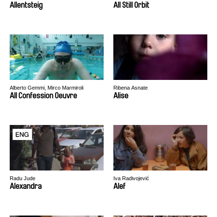
Allentsteig
All Still Orbit
Alberto Gemmi, Mirco Marmiroli
Ribena Asnate
All Confession Oeuvre
Alise
Radu Jude
Iva Radivojević
Alexandra
Alef