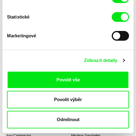
Statistické
Mane Baghdasaryan
Tomáš Krupa
Adaptation
Absolventi: Svoboda není
zadarmo
Marketingové
Zobrazit detaily
Lívia Valková
Anikó Mária Nagy
Povolit vše
Absentujúce vzory
Above the Line
Povolit výběr
Odmítnout
Xavi Camprecios
Nikolaus Geyrhalter