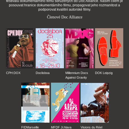
festivalů dokumentárního filmu sdružených do Doc Alliance. Naším cílem je
posouvat hranice dokumentárního filmu, propagovat jeho rozmanitost a
podporovat kvalitní autorské filmy.
Členové Doc Alliance
CPH:DOX
Doclisboa
Millennium Docs
DOK Leipzig
Against Gravity
FIDMarseille
MFDF Ji.hlava
Visions du Réel