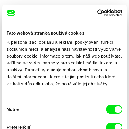
Tato webová stránka používá cookies
K personalizaci obsahu a reklam, poskytování funkcí
Rob Lemkin
Pilar Monsell
Africká apokalypsa
Africa 815
sociálních médií a analýze naší návštěvnosti využíváme
soubory cookie. Informace o tom, jak náš web používáte,
sdílíme se svými partnery pro sociální média, inzerci a
analýzy. Partneři tyto údaje mohou zkombinovat s
dalšími informacemi, které jste jim poskytli nebo které
získali v důsledku toho, že používáte jejich služby.
Laura Huertas Millan
Jawed Taiman
Aequador
Addicted in Afghanistan
Výběr
Nutné
souhlasu
Preferenční