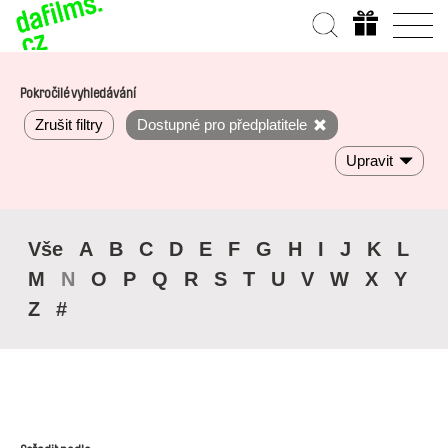
Pokročilé vyhledávání
Zrušit filtry
Dostupné pro předplatitele
Upravit
Vše
A
B
C
D
E
F
G
H
I
J
K
L
M
N
O
P
Q
R
S
T
U
V
W
X
Y
Z
#