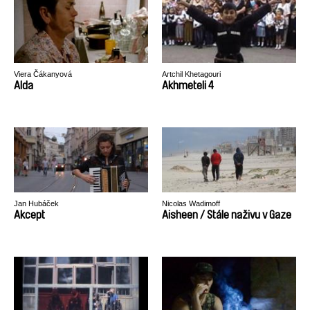
Viera Čákanyová
Artchil Khetagouri
Alda
Akhmeteli 4
Jan Hubáček
Nicolas Wadimoff
Akcept
Aisheen / Stále naživu v Gaze