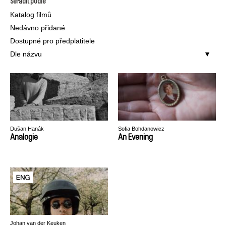
Seřadit podle
Katalog filmů
Nedávno přidané
Dostupné pro předplatitele
Dle názvu
Dušan Hanák
Sofia Bohdanowicz
Analogie
An Evening
Johan van der Keuken