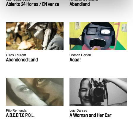
Abierto 24 Horas / EN verze
Abendland
Gilles Laurent
Osman Cerfon
Abandoned Land
Aaaa!
Filip Remunda
Loïc Darses
A.B.C.D.T.O.P.O.L.
A Woman and Her Car