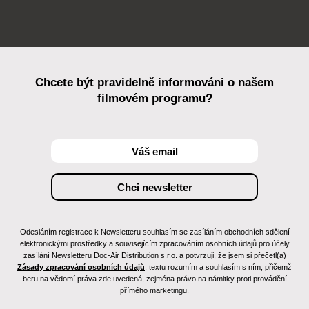
Chcete být pravidelně informováni o našem
filmovém programu?
Odesláním registrace k Newsletteru souhlasím se zasíláním obchodních sdělení
elektronickými prostředky a souvisejícím zpracováním osobních údajů pro účely
zasílání Newsletteru Doc-Air Distribution s.r.o. a potvrzuji, že jsem si přečetl(a)
Zásady zpracování osobních údajů
, textu rozumím a souhlasím s ním, přičemž
beru na vědomí práva zde uvedená, zejména právo na námitky proti provádění
přímého marketingu.