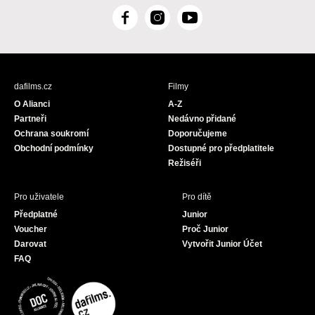
F
I
Y
a
n
o
c
s
u
e
t
T
b
a
u
dafilms.cz
Filmy
o
g
b
O Alianci
A-Z
o
r
e
Partneři
Nedávno přidané
k
a
Ochrana soukromí
Doporučujeme
m
Obchodní podmínky
Dostupné pro předplatitele
Režiséři
Pro uživatele
Pro dítě
Předplatné
Junior
Voucher
Proč Junior
Darovat
Vytvořit Junior Účet
FAQ