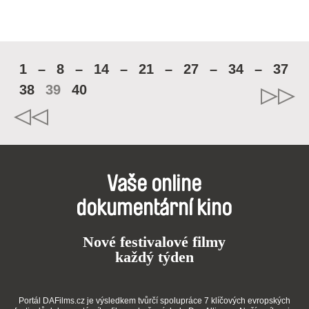
1
–
8
–
14
–
21
–
27
–
34
–
37
38
39
40
Vaše online
dokumentární kino
Nové festivalové filmy
každý týden
Portál DAFilms.cz je výsledkem tvůrčí spolupráce 7 klíčových evropských