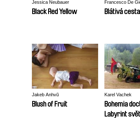
Jessica Neubauer
Francesco De Gi
Black Red Yellow
Blátivá cesta
Jakeb Anhvũ
Karel Vachek
Blush of Fruit
Bohemia doc
Labyrint svě
lusthauz srd
komedie)