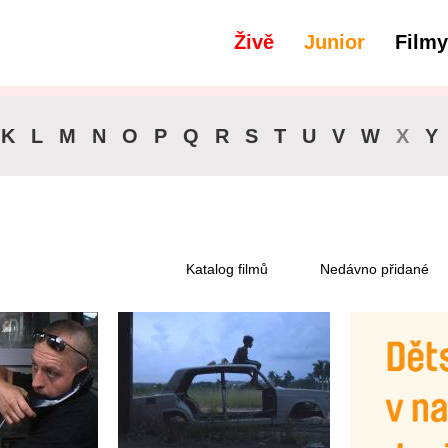
Živě
Junior
Filmy
filtry
Dostupné pro předplatitele
K
L
M
N
O
P
Q
R
S
T
U
V
W
X
Y
Katalog filmů
Nedávno přidané