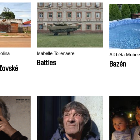
olina
Isabelle Tollenaere
Alžběta Mube
Battles
Bazén
aťovské