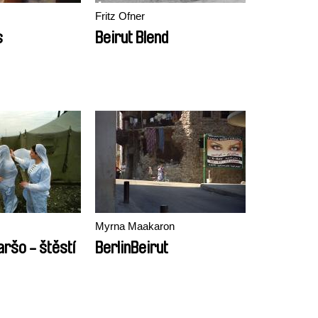
Fritz Ofner
s
Beirut Blend
Myrna Maakaron
ršo - štěstí
BerlinBeirut