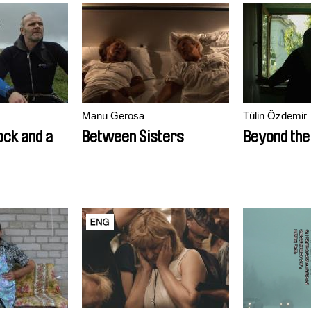
Manu Gerosa
Tülin Özdemir
ck and a
Between Sisters
Beyond the