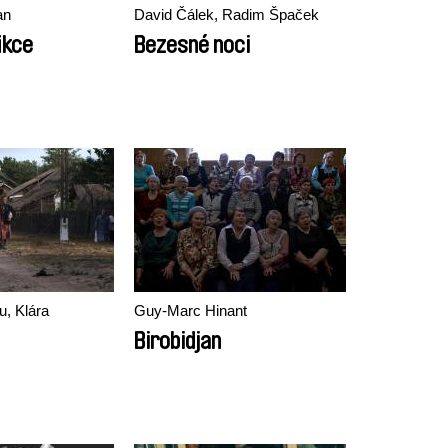
an
David Čálek, Radim Špaček
ikce
Bezesné noci
, Klára
Guy-Marc Hinant
Birobidjan