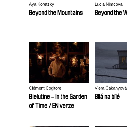
Aya Koretzky
Lucia Nimcova
Beyond the Mountains
Beyond the W
Clément Cogitore
Viera Čákanyová
Bielutine - In the Garden
Bílá na bílé
of Time / EN verze