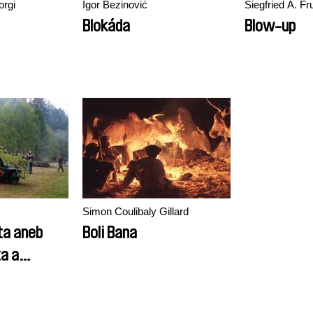
orgi
Igor Bezinović
Siegfried A. Fr
Blokáda
Blow-up
Simon Coulibaly Gillard
ta aneb
Boli Bana
ta a
ce (Božská