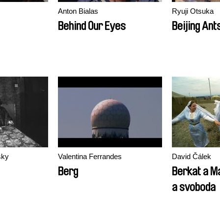
Anton Bialas
Ryuji Otsuka
Behind Our Eyes
Beijing Ant
sky
Valentina Ferrandes
David Čálek
Berg
Berkat a Ma
a svoboda