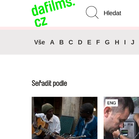
Pokročilé vyhledávání
Zrušit 
Vše
A
B
C
D
E
F
G
H
I
J
Seřadit podle