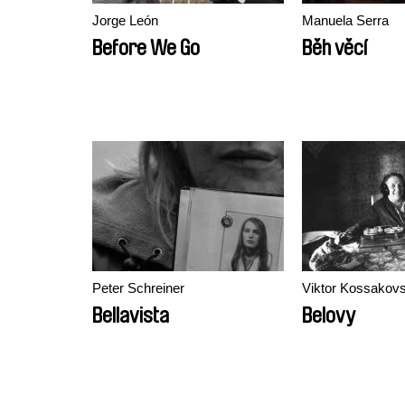
Jorge León
Manuela Serra
Before We Go
Běh věcí
Peter Schreiner
Viktor Kossakov
Bellavista
Belovy