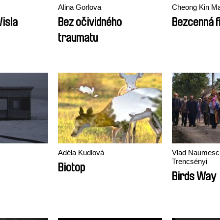
Alina Gorlova
Cheong Kin M
isla
Bez očividného
Bezcenná f
traumatu
Adéla Kudlová
Vlad Naumescu
Trencsényi
Biotop
Birds Way