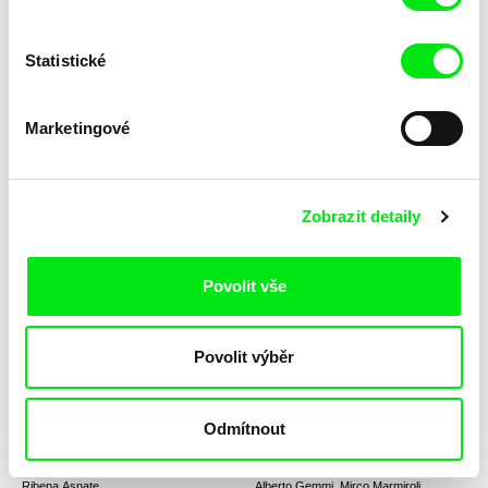
Statistické
Artchil Khetagouri
Viera Čákanyová
Akhmeteli 4
Alda
Marketingové
Zobrazit detaily
Iva Radivojević
Radu Jude
Povolit vše
Alef
Alexandra
Povolit výběr
Odmítnout
Ribena Asnate
Alberto Gemmi, Mirco Marmiroli