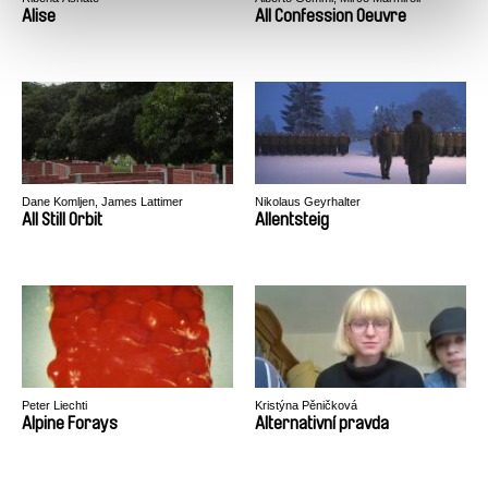
Alise
All Confession Oeuvre
Dane Komljen, James Lattimer
Nikolaus Geyrhalter
All Still Orbit
Allentsteig
Peter Liechti
Kristýna Pěničková
Alpine Forays
Alternativní pravda