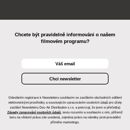
Chcete být pravidelně informováni o našem
filmovém programu?
Odesláním registrace k Newsletteru souhlasím se zasíláním obchodních sdělení
elektronickými prostředky a souvisejícím zpracováním osobních údajů pro účely
zasílání Newsletteru Doc-Air Distribution s.r.o. a potvrzuji, že jsem si přečetl(a)
Zásady zpracování osobních údajů
, textu rozumím a souhlasím s ním, přičemž
beru na vědomí práva zde uvedená, zejména právo na námitky proti provádění
přímého marketingu.