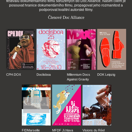
festivalů dokumentárního filmu sdružených do Doc Alliance. Naším cílem je
posouvat hranice dokumentárního filmu, propagovat jeho rozmanitost a
podporovat kvalitní autorské filmy.
Členové Doc Alliance
CPH:DOX
Doclisboa
Millennium Docs
DOK Leipzig
Against Gravity
FIDMarseille
MFDF Ji.hlava
Visions du Réel