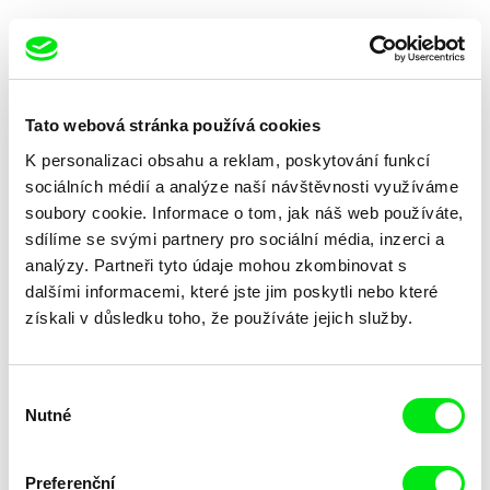
Tato webová stránka používá cookies
K personalizaci obsahu a reklam, poskytování funkcí
Anita Müller
Johana Ožvold
Agnosis
Ahoj, mám se dobře
sociálních médií a analýze naší návštěvnosti využíváme
soubory cookie. Informace o tom, jak náš web používáte,
sdílíme se svými partnery pro sociální média, inzerci a
analýzy. Partneři tyto údaje mohou zkombinovat s
dalšími informacemi, které jste jim poskytli nebo které
získali v důsledku toho, že používáte jejich služby.
Nicolas Wadimoff
Jan Hubáček
Aisheen / Stále naživu v Gaze
Akcept
Výběr
Nutné
souhlasu
Preferenční