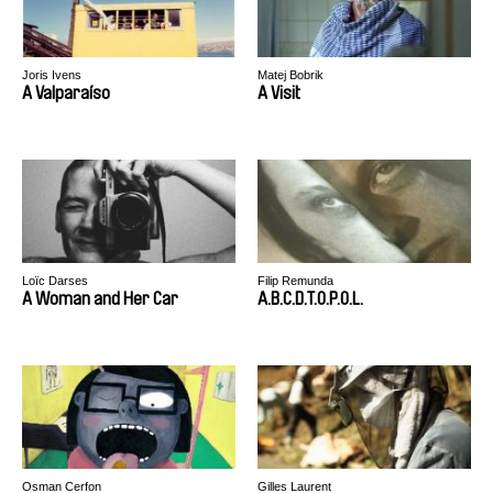
Joris Ivens
Matej Bobrik
A Valparaíso
A Visit
Loïc Darses
Filip Remunda
A Woman and Her Car
A.B.C.D.T.O.P.O.L.
Osman Cerfon
Gilles Laurent