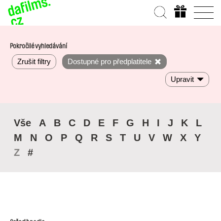
Pokročilé vyhledávání
Zrušit filtry
Dostupné pro předplatitele
Upravit
Vše
A
B
C
D
E
F
G
H
I
J
K
L
M
N
O
P
Q
R
S
T
U
V
W
X
Y
Z
#