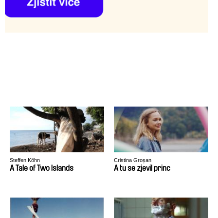
Steffen Köhn
Cristina Groșan
A Tale of Two Islands
A tu se zjevil princ