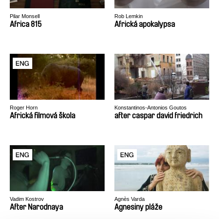
Pilar Monsell
Rob Lemkin
Africa 815
Africká apokalypsa
Roger Horn
Konstantinos-Antonios Goutos
Africká filmová škola
after caspar david friedrich
Vadim Kostrov
Agnès Varda
After Narodnaya
Agnesiny pláže