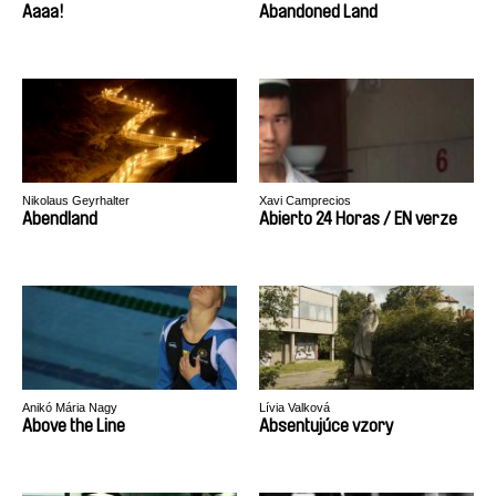
Aaaa!
Abandoned Land
Nikolaus Geyrhalter
Xavi Camprecios
Abendland
Abierto 24 Horas / EN verze
Anikó Mária Nagy
Lívia Valková
Above the Line
Absentujúce vzory