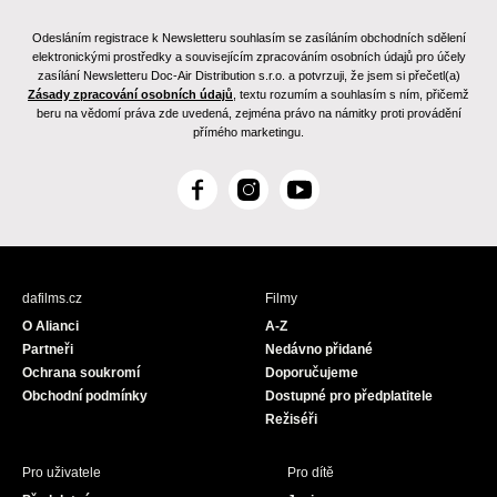
Odesláním registrace k Newsletteru souhlasím se zasíláním obchodních sdělení
elektronickými prostředky a souvisejícím zpracováním osobních údajů pro účely
zasílání Newsletteru Doc-Air Distribution s.r.o. a potvrzuji, že jsem si přečetl(a)
Zásady zpracování osobních údajů
, textu rozumím a souhlasím s ním, přičemž
beru na vědomí práva zde uvedená, zejména právo na námitky proti provádění
přímého marketingu.
F
I
Y
a
n
o
c
s
u
e
t
T
b
a
u
dafilms.cz
Filmy
o
g
b
O Alianci
A-Z
o
r
e
Partneři
Nedávno přidané
k
a
Ochrana soukromí
Doporučujeme
m
Obchodní podmínky
Dostupné pro předplatitele
Režiséři
Pro uživatele
Pro dítě