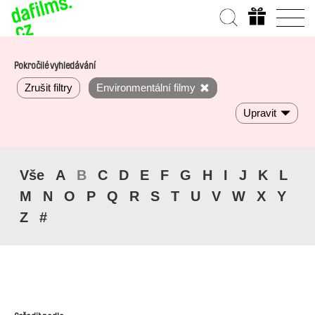
Pokročilé vyhledávání
Zrušit filtry
Environmentální filmy
Upravit
Vše
A
B
C
D
E
F
G
H
I
J
K
L
M
N
O
P
Q
R
S
T
U
V
W
X
Y
Z
#