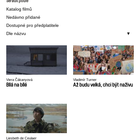
Seřadit podle
Katalog filmů
Nedávno přidané
Dostupné pro předplatitele
Dle názvu
Viera Čákanyová
Vladimír Turner
Bílá na bílé
Až budu velká, chci být naživu
Liesbeth de Ceulaer