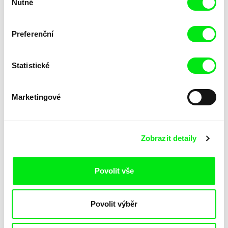
Nutné
souhlasu
Veronika Lišková
Martin Ryšavý
Návštěvníci
Na vodě
Preferenční
Statistické
Marketingové
Alex Glustrom
Nicolas Klotz, Elisabeth Perceval
Mossville: When Great Trees
Mata Atlantica
Fall
Zobrazit detaily
Povolit vše
Povolit výběr
Lars Bergström, Mats Bigert
Alekos Alexiadis
Klimatický experiment
Klimatický deník