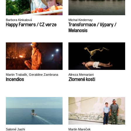
Barbora Kinkalová
Michal Kindernay
Happy Farmers / CZ verze
Transformace / Výpary /
Melanosis
Martin Trabalík, Geraldine Zambrana
Alireza Memariani
Velez
Incendios
Zlomené kosti
Salomé Jashi
Martin Mareček