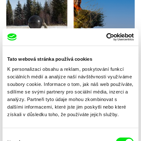
Lars Bergström, Mats Bigert
Kritartha Brada
The Weather War
Tam, kde bydlí ájurvéda
Tato webová stránka používá cookies
K personalizaci obsahu a reklam, poskytování funkcí
sociálních médií a analýze naší návštěvnosti využíváme
soubory cookie. Informace o tom, jak náš web používáte,
sdílíme se svými partnery pro sociální média, inzerci a
Ivan Koudelka, Karel Vachek
Alain De Halleux
Stoletá voda
Nuclear: nothing to report
analýzy. Partneři tyto údaje mohou zkombinovat s
dalšími informacemi, které jste jim poskytli nebo které
získali v důsledku toho, že používáte jejich služby.
Výběr