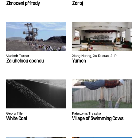
Zkrocení přírody
Zdroj
Vladimír Turner
Xiang Huang, Xu Ruotao, J. P.
Sniadecki
Za uhelnou oponou
Yumen
Georg Tiller
Katarzyna Trzaska
White Coal
Village of Swimming Cows