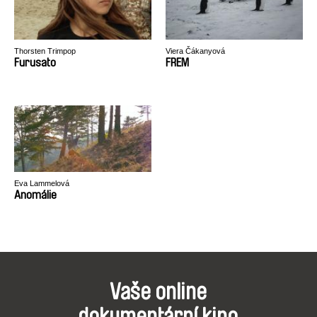
Thorsten Trimpop
Viera Čákanyová
Furusato
FREM
Eva Lammelová
Anomálie
Vaše online