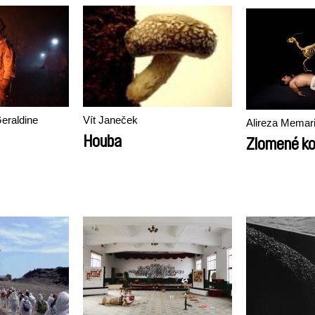
Geraldine
Vít Janeček
Alireza Memari
Houba
Zlomené ko