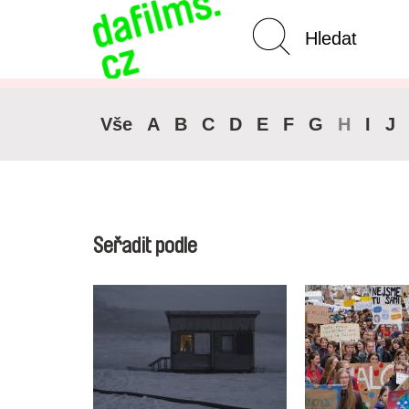
Pokročilé vyhledávání
Zrušit 
Vše
A
B
C
D
E
F
G
H
I
J
Seřadit podle