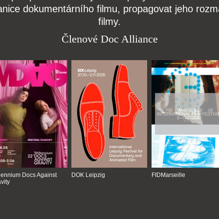
anice dokumentárního filmu, propagovat jeho rozma
filmy.
Členové Doc Alliance
lennium Docs Against
DOK Leipzig
FIDMarseille
vity