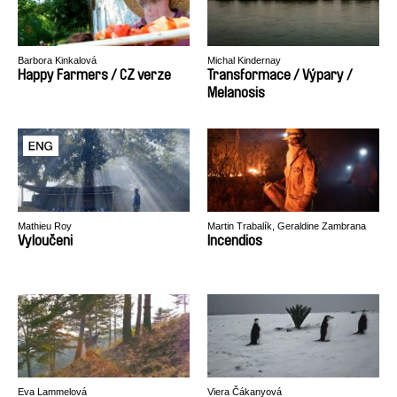
Barbora Kinkalová
Michal Kindernay
Happy Farmers / CZ verze
Transformace / Výpary /
Melanosis
Mathieu Roy
Martin Trabalík, Geraldine Zambrana
Velez
Vyloučeni
Incendios
Eva Lammelová
Viera Čákanyová