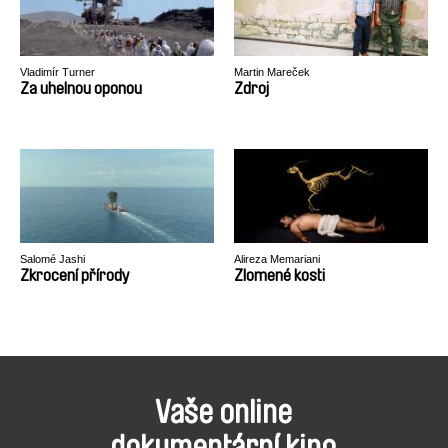
Vladimír Turner
Martin Mareček
Za uhelnou oponou
Zdroj
Salomé Jashi
Alireza Memariani
Zkrocení přírody
Zlomené kosti
Vaše online