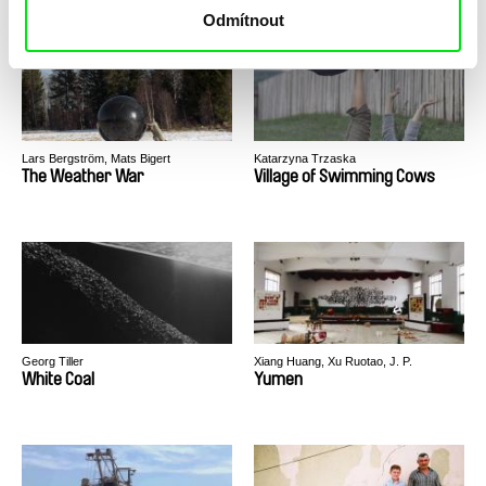
Odmítnout
Lars Bergström, Mats Bigert
Katarzyna Trzaska
The Weather War
Village of Swimming Cows
Georg Tiller
Xiang Huang, Xu Ruotao, J. P.
Sniadecki
White Coal
Yumen