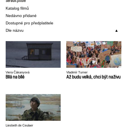
Seřadit podle
Katalog filmů
Nedávno přidané
Dostupné pro předplatitele
Dle názvu
Viera Čákanyová
Vladimír Turner
Bílá na bílé
Až budu velká, chci být naživu
Liesbeth de Ceulaer