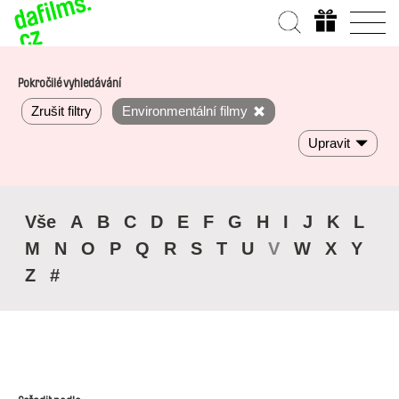
Pokročilé vyhledávání
Zrušit filtry
Environmentální filmy
Upravit
Vše
A
B
C
D
E
F
G
H
I
J
K
L
M
N
O
P
Q
R
S
T
U
V
W
X
Y
Z
#