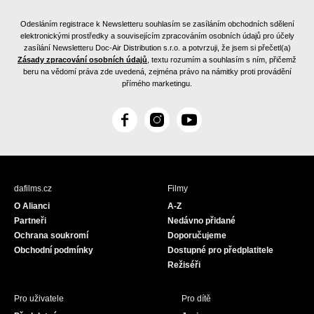
Odesláním registrace k Newsletteru souhlasím se zasíláním obchodních sdělení
elektronickými prostředky a souvisejícím zpracováním osobních údajů pro účely
zasílání Newsletteru Doc-Air Distribution s.r.o. a potvrzuji, že jsem si přečetl(a)
Zásady zpracování osobních údajů
, textu rozumím a souhlasím s ním, přičemž
beru na vědomí práva zde uvedená, zejména právo na námitky proti provádění
přímého marketingu.
F
I
Y
a
n
o
c
s
u
e
t
T
b
a
u
dafilms.cz
Filmy
o
g
b
O Alianci
A-Z
o
r
e
Partneři
Nedávno přidané
k
a
Ochrana soukromí
Doporučujeme
m
Obchodní podmínky
Dostupné pro předplatitele
Režiséři
Pro uživatele
Pro dítě