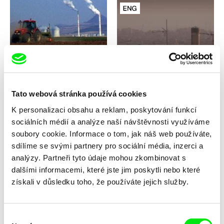
Břetislav Rychlík
Alekos Alexiadis
Kamenolom boží aneb jeden
Klimatický deník
rok v Severních Čechách
Tato webová stránka používá cookies
K personalizaci obsahu a reklam, poskytování funkcí
sociálních médií a analýze naší návštěvnosti využíváme
soubory cookie. Informace o tom, jak náš web používáte,
sdílíme se svými partnery pro sociální média, inzerci a
Lars Bergström, Mats Bigert
Nicolas Klotz, Elisabeth Perceval
Klimatický experiment
Mata Atlantica
analýzy. Partneři tyto údaje mohou zkombinovat s
dalšími informacemi, které jste jim poskytli nebo které
získali v důsledku toho, že používáte jejich služby.
Výběr