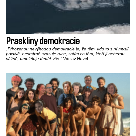
Praskliny demokracie
„Přirozenou nevýhodou demokracie je, že těm, kdo to s ní myslí
poctivě, nesmírně svazuje ruce, zatím co těm, kteří ji neberou
vážně, umožňuje téměř vše.“
Václav Havel