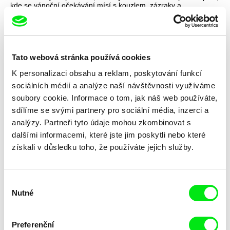
kde se vánoční očekávání mísí s kouzlem, zázraky a
dobrodružstvím.
Tato webová stránka používá cookies
K personalizaci obsahu a reklam, poskytování funkcí
sociálních médií a analýze naší návštěvnosti využíváme
soubory cookie. Informace o tom, jak náš web používáte,
sdílíme se svými partnery pro sociální média, inzerci a
analýzy. Partneři tyto údaje mohou zkombinovat s
dalšími informacemi, které jste jim poskytli nebo které
získali v důsledku toho, že používáte jejich služby.
Výběr
Nutné
Hvězdy české animace
souhlasu
Objevte výjimečné současné české animované krátké filmy,
které letos zazářily na festivalech doma i ve světě.
Preferenční