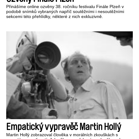
Přinášíme online ozvěny 38. ročníku festivalu Finále Plzeň v
podobě snímků vybraných napříč soutěžními i nesoutěžními
sekcemi této přehlídky, některé z nich exkluzivně.
Empatický vypravěč Martin Hollý
Martin Hollý zobrazoval člověka v morálních zkouškách s