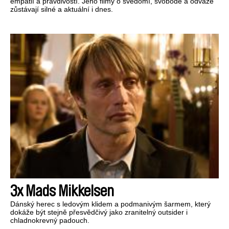
empatií a pravdivostí. Jeho filmy o svědomí, svobodě a odvaze
zůstávají silné a aktuální i dnes.
3x Mads Mikkelsen
Dánský herec s ledovým klidem a podmanivým šarmem, který
dokáže být stejně přesvědčivý jako zranitelný outsider i
chladnokrevný padouch.