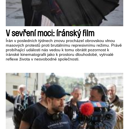
V sevření moci: íránský film
Írán v posledních týdnech znovu procházel obrovskou vlnou
masových protestů proti brutálnímu represivnímu režimu. Právě
probíhající události nás vedou k tomu obrátit pozornost k
íránské kinematografii jako k prostoru dlouhodobé, vytrvalé
reflexe života v nesvobodné společnosti.