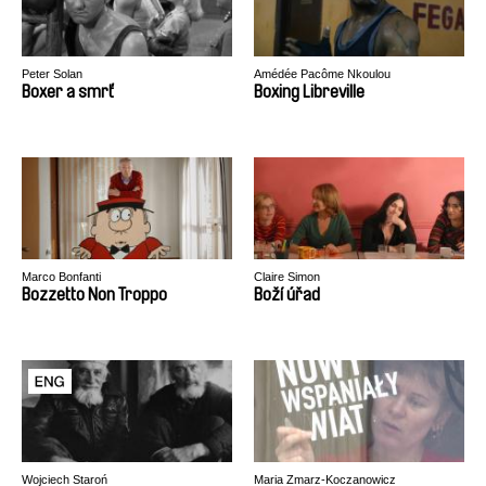
Peter Solan
Amédée Pacôme Nkoulou
Boxer a smrť
Boxing Libreville
Marco Bonfanti
Claire Simon
Bozzetto Non Troppo
Boží úřad
Wojciech Staroń
Maria Zmarz-Koczanowicz