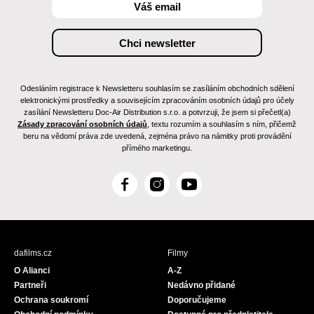
Odesláním registrace k Newsletteru souhlasím se zasíláním obchodních sdělení
elektronickými prostředky a souvisejícím zpracováním osobních údajů pro účely
zasílání Newsletteru Doc-Air Distribution s.r.o. a potvrzuji, že jsem si přečetl(a)
Zásady zpracování osobních údajů
, textu rozumím a souhlasím s ním, přičemž
beru na vědomí práva zde uvedená, zejména právo na námitky proti provádění
přímého marketingu.
F
I
Y
a
n
o
c
s
u
e
t
T
b
a
u
dafilms.cz
Filmy
o
g
b
O Alianci
A-Z
o
r
e
Partneři
Nedávno přidané
k
a
Ochrana soukromí
Doporučujeme
m