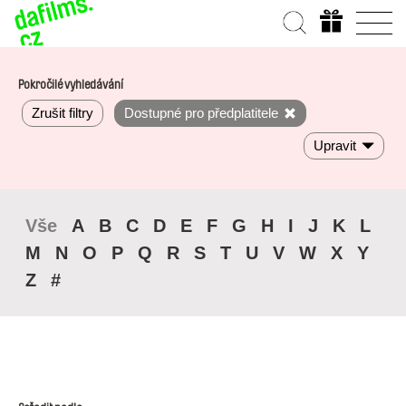
Pokročilé vyhledávání
Zrušit filtry
Dostupné pro předplatitele
Upravit
Vše
A
B
C
D
E
F
G
H
I
J
K
L
M
N
O
P
Q
R
S
T
U
V
W
X
Y
Z
#