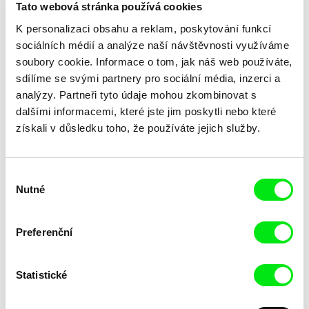
Tato webová stránka používá cookies
K personalizaci obsahu a reklam, poskytování funkcí
sociálních médií a analýze naší návštěvnosti využíváme
soubory cookie. Informace o tom, jak náš web používáte,
sdílíme se svými partnery pro sociální média, inzerci a
analýzy. Partneři tyto údaje mohou zkombinovat s
Anders Østergaard
Eyal Sivan
dalšími informacemi, které jste jim poskytli nebo které
Burma VJ
BURUNDI, Under Terror
získali v důsledku toho, že používáte jejich služby.
Výběr
Nutné
souhlasu
Peter Solan
Andrew Kötting
Preferenční
Burza
By Our Selves
Statistické