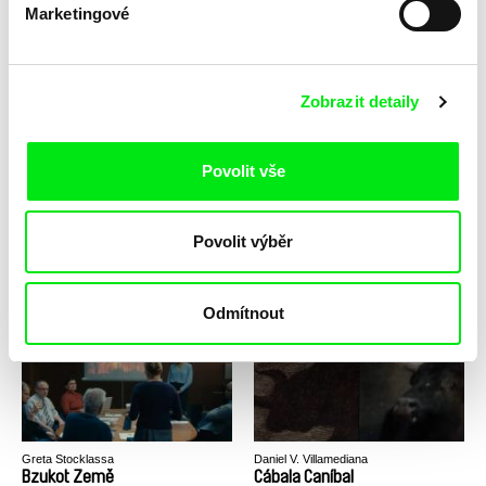
Marketingové
Jana Boková
Bystřičan, KOVY, Klusák,
Bye bye Shanghai / CZ verze
Zobrazit detaily
Nejedlová: Jak se v dnešní
době angažovat?
Povolit vše
Povolit výběr
Peter Liechti
Bzučení hmyzu: zápisky
mumie
Odmítnout
Greta Stocklassa
Daniel V. Villamediana
Bzukot Země
Cábala Caníbal