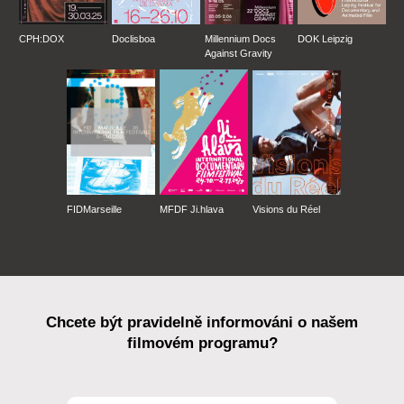
CPH:DOX
Doclisboa
Millennium Docs
DOK Leipzig
Against Gravity
FIDMarseille
MFDF Ji.hlava
Visions du Réel
Chcete být pravidelně informováni o našem
filmovém programu?