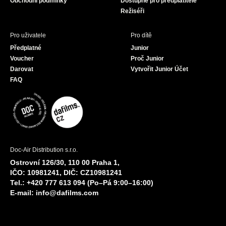
Obchodní podmínky
Dostupné pro předplatitele
Režiséři
Pro uživatele
Pro dítě
Předplatné
Junior
Voucher
Proč Junior
Darovat
Vytvořit Junior Účet
FAQ
Doc-Air Distribution s.r.o.
Ostrovní 126/30, 110 00 Praha 1,
IČO: 10981241, DIČ: CZ10981241
Tel.: +420 777 613 094 (Po–Pá 9:00–16:00)
E-mail:
info@dafilms.com