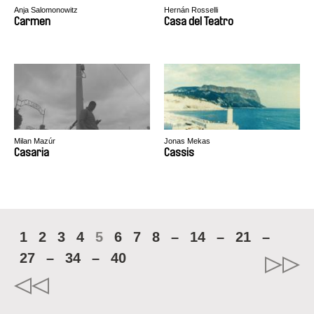
Anja Salomonowitz
Hernán Rosselli
Carmen
Casa del Teatro
Milan Mazúr
Jonas Mekas
Casaria
Cassis
1
2
3
4
5
6
7
8
–
14
–
21
–
27
–
34
–
40