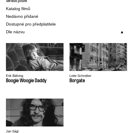
Seřadit podle
Katalog filmů
Nedávno přidané
Dostupné pro předplatitele
Dle názvu
Erik Bäfving
Lotte Schreiber
Boogie Woogie Daddy
Borgate
Jan Ságl