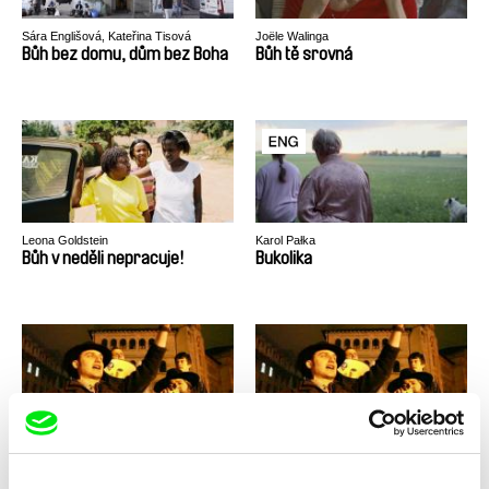
Sára Englišová, Kateřina Tisová
Joële Walinga
Bůh bez domu, dům bez Boha
Bůh tě srovná
Leona Goldstein
Karol Pałka
Bůh v neděli nepracuje!
Bukolika
Vlad Petri
Vlad Petri
Bukurešti, kde jsi?
Bukurešti, kde jsi?