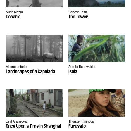
Milan Mazúr
Salomé Jashi
Casaria
The Tower
Alberto Lobelle
Aurelio Buchwalder
Landscapes of a Capelada
Isola
Leyli Gafarova
Thorsten Trimpop
Once Upon a Time in Shanghai
Furusato