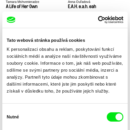
Tamara Mshvenieradze
Anna Ouřadová
A Life of Her Own
E.A.H. e.a.h. eah
Tato webová stránka používá cookies
K personalizaci obsahu a reklam, poskytování funkcí
sociálních médií a analýze naší návštěvnosti využíváme
Levan Adamia
Mane Baghdasaryan
Jester’s Calendar
Adaptation
soubory cookie. Informace o tom, jak náš web používáte,
sdílíme se svými partnery pro sociální média, inzerci a
analýzy. Partneři tyto údaje mohou zkombinovat s
dalšími informacemi, které jste jim poskytli nebo které
získali v důsledku toho, že používáte jejich služby.
Výběr
Maka Gogaladze
Kateřina Lánská
My Piece of The Earth
Strážce života věčného
Nutné
souhlasu