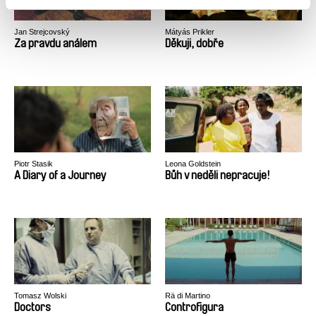
Jan Strejcovský
Mátyás Prikler
Za pravdu análem
Děkuji, dobře
Piotr Stasik
Leona Goldstein
A Diary of a Journey
Bůh v neděli nepracuje!
Tomasz Wolski
Rä di Martino
Doctors
Controfigura