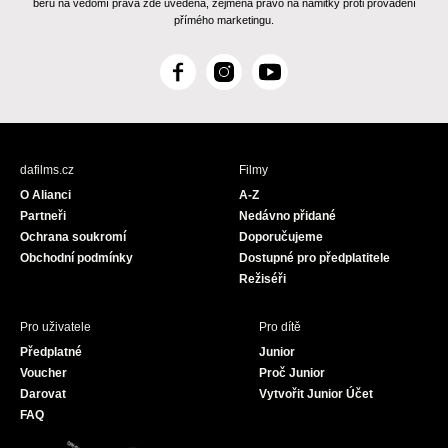
beru na vědomí práva zde uvedená, zejména právo na námitky proti provádění
přímého marketingu.
F
I
Y
a
n
o
c
s
u
e
t
T
b
a
u
dafilms.cz
Filmy
o
g
b
O Alianci
A-Z
o
r
e
Partneři
Nedávno přidané
k
a
Ochrana soukromí
Doporučujeme
m
Obchodní podmínky
Dostupné pro předplatitele
Režiséři
Pro uživatele
Pro dítě
Předplatné
Junior
Voucher
Proč Junior
Darovat
Vytvořit Junior Účet
FAQ