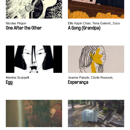
Nicolas Pégon
Ellis Kayin Chan, Tena Galović, Zozo
Jhen, Yen-Chen Liu, Marine Varguy
One After the Other
A Gong (Grandpa)
Martina Scarpelli
Jeanne Paturle, Cécile Rousset,
Benjamin Serero
Egg
Esperança