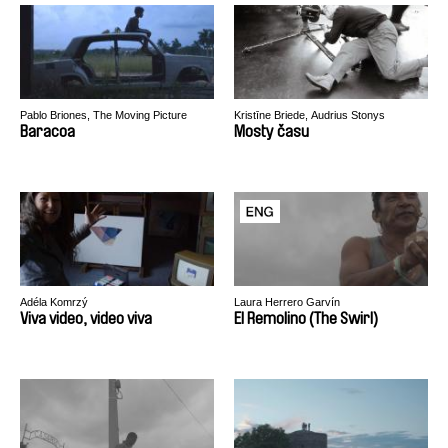
Pablo Briones, The Moving Picture
Kristīne Briede, Audrius Stonys
Boys
Baracoa
Mosty času
Adéla Komrzý
Laura Herrero Garvín
Viva video, video viva
El Remolino (The Swirl)