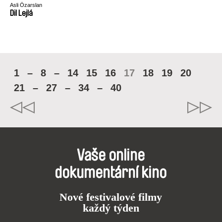
Asli Özarslan
Dil Lejlá
1
–
8
–
14
15
16
17
18
19
20
21
–
27
–
34
–
40
Vaše online
dokumentární kino
Nové festivalové filmy
každý týden