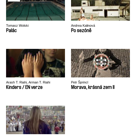
Tomasz Wolski
Andrea Kalinová
Palác
Po sezóně
Arash T. Riahi, Arman T. Riahi
Petr Šprincl
Kinders / EN verze
Morava, krásná zem II