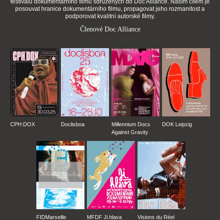
festivalů dokumentárního filmu sdružených do Doc Alliance. Naším cílem je
posouvat hranice dokumentárního filmu, propagovat jeho rozmanitost a
podporovat kvalitní autorské filmy.
Členové Doc Alliance
CPH:DOX
Doclisboa
Millennium Docs
DOK Leipzig
Against Gravity
FIDMarseille
MFDF Ji.hlava
Visions du Réel