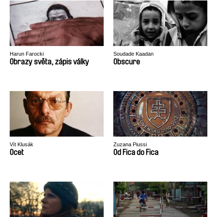
Harun Farocki
Soudade Kaadan
Obrazy světa, zápis války
Obscure
Vít Klusák
Zuzana Piussi
Ocet
Od Fica do Fica