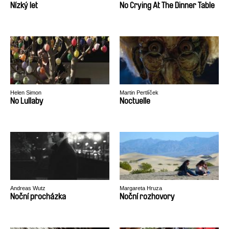
Nízký let
No Crying At The Dinner Table
Helen Simon
Martin Pertlíček
No Lullaby
Noctuelle
Andreas Wutz
Margareta Hruza
Noční procházka
Noční rozhovory