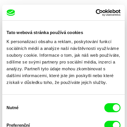
Tato webová stránka používá cookies
K personalizaci obsahu a reklam, poskytování funkcí
Karel Vachek
Alain De Halleux
Nový Hyperion aneb Volnost,
Nuclear: nothing to report
sociálních médií a analýze naší návštěvnosti využíváme
rovnost, bratrství
soubory cookie. Informace o tom, jak náš web používáte,
sdílíme se svými partnery pro sociální média, inzerci a
analýzy. Partneři tyto údaje mohou zkombinovat s
dalšími informacemi, které jste jim poskytli nebo které
získali v důsledku toho, že používáte jejich služby.
Laurence Favre
Vladimír Turner
Nwa-Mankamana
O mediální realitě
Výběr
Nutné
souhlasu
Preferenční