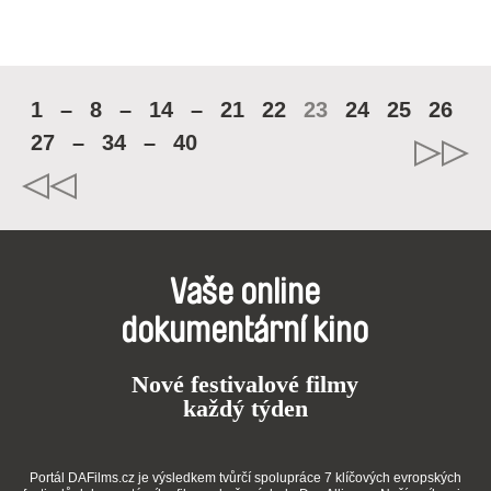
1
–
8
–
14
–
21
22
23
24
25
26
27
–
34
–
40
Vaše online
dokumentární kino
Nové festivalové filmy
každý týden
Portál DAFilms.cz je výsledkem tvůrčí spolupráce 7 klíčových evropských