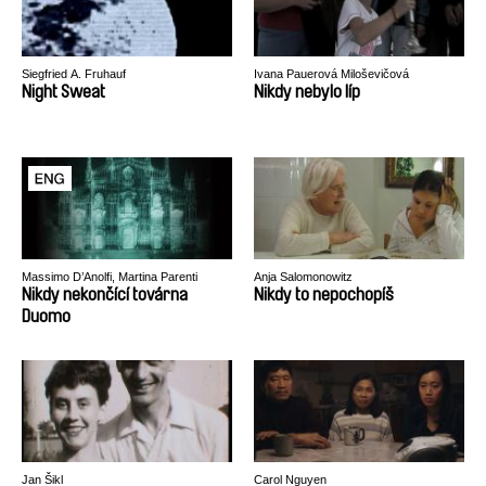
Siegfried A. Fruhauf
Ivana Pauerová Miloševičová
Night Sweat
Nikdy nebylo líp
Massimo D’Anolfi, Martina Parenti
Anja Salomonowitz
Nikdy nekončící továrna
Nikdy to nepochopíš
Duomo
Jan Šikl
Carol Nguyen