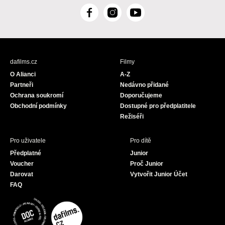
F
I
Y
a
n
o
c
s
u
e
t
T
b
a
u
dafilms.cz
Filmy
o
g
b
O Alianci
A-Z
o
r
e
Partneři
Nedávno přidané
k
a
Ochrana soukromí
Doporučujeme
m
Obchodní podmínky
Dostupné pro předplatitele
Režiséři
Pro uživatele
Pro dítě
Předplatné
Junior
Voucher
Proč Junior
Darovat
Vytvořit Junior Účet
FAQ