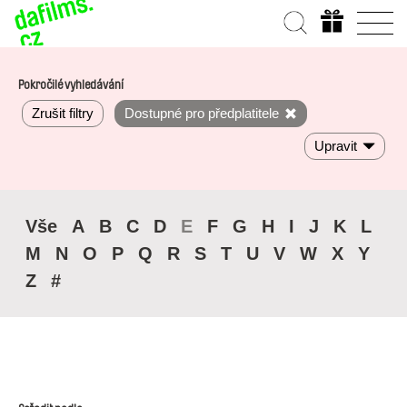
Pokročilé vyhledávání
Zrušit filtry
Dostupné pro předplatitele
Upravit
Vše
A
B
C
D
E
F
G
H
I
J
K
L
M
N
O
P
Q
R
S
T
U
V
W
X
Y
Z
#