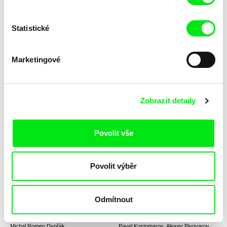
Statistické
Mišo Suchý
Pavel Koutecký
O psech a lidech
O sportovci
Marketingové
Zobrazit detaily
Pepa Lubojacki
Deborah Stratman
Povolit vše
O-Chlup
O'er the Land
Povolit výběr
Odmítnout
Michal Romeo Dvořák
Pavel Kostomarov, Alexey Pivovarov,