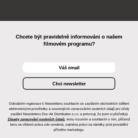
Chcete být pravidelně informováni o našem
filmovém programu?
Odesláním registrace k Newsletteru souhlasím se zasíláním obchodních sdělení
elektronickými prostředky a souvisejícím zpracováním osobních údajů pro účely
zasílání Newsletteru Doc-Air Distribution s.r.o. a potvrzuji, že jsem si přečetl(a)
Zásady zpracování osobních údajů
, textu rozumím a souhlasím s ním, přičemž
beru na vědomí práva zde uvedená, zejména právo na námitky proti provádění
přímého marketingu.