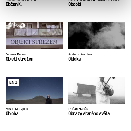
Alexander Rastorguev
Občan K.
Období
Monika Búřilová
Andrea Slováková
Objekt střežen
Oblaka
Alison McAlpine
Dušan Hanák
Obloha
Obrazy starého světa