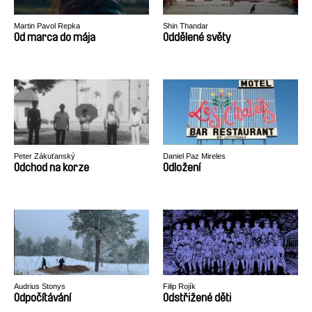
Martin Pavol Repka
Shin Thandar
Od marca do mája
Oddělené světy
Peter Zákuťanský
Daniel Paz Mireles
Odchod na korze
Odložení
Audrius Stonys
Filip Rojík
Odpočítávání
Odstřižené děti