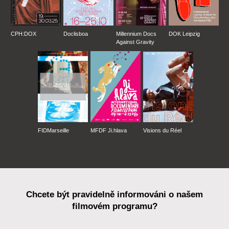
CPH:DOX
Doclisboa
Millennium Docs
DOK Leipzig
Against Gravity
FIDMarseille
MFDF Ji.hlava
Visions du Réel
Chcete být pravidelně informováni o našem
filmovém programu?