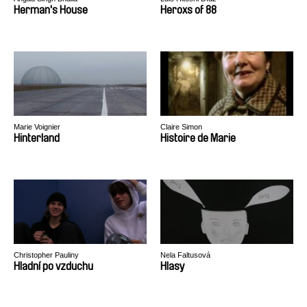
Herman's House
Heroxs of 88
Marie Voignier
Claire Simon
Hinterland
Histoire de Marie
Christopher Pauliny
Nela Faltusová
Hladní po vzduchu
Hlasy