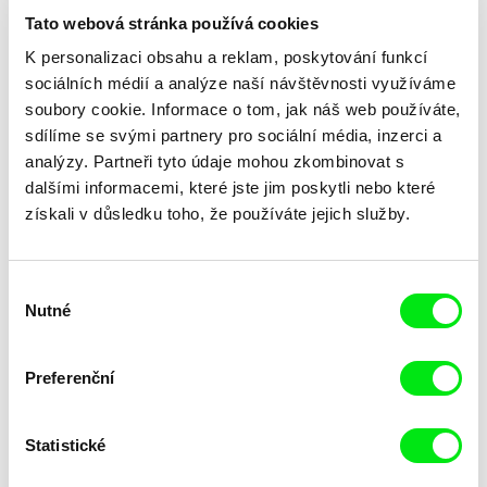
Tato webová stránka používá cookies
K personalizaci obsahu a reklam, poskytování funkcí
sociálních médií a analýze naší návštěvnosti využíváme
soubory cookie. Informace o tom, jak náš web používáte,
sdílíme se svými partnery pro sociální média, inzerci a
Michael Pilz
analýzy. Partneři tyto údaje mohou zkombinovat s
Peter Benedix
Heaven And Earth — Part I
Heimat auf Zeit
dalšími informacemi, které jste jim poskytli nebo které
získali v důsledku toho, že používáte jejich služby.
Výběr
Nutné
souhlasu
Mario Schneider
Robert Kirchhoff
Preferenční
Heinz a Fred
Hej, Slováci!
Statistické