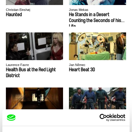
Christian Einshøj
Jonas Mekas
Haunted
He Stands in a Desert
Counting the Seconds of his
Life
Laurence Favre
Jan Němec
Health Bus at the Red Light
Heart Beat 3D
District
Jan Němec
Michael Pilz
Heart Beat 3D
Heaven And Earth — Part I