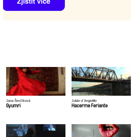
Jana Ševčíková
Julián d´Angiolillo
Gyumri
Hacerme Feriante