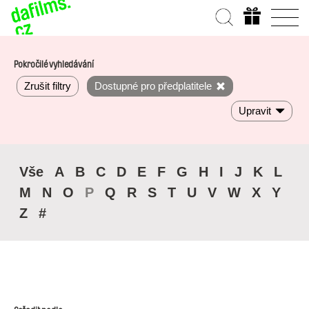
Pokročilé vyhledávání
Zrušit filtry
Dostupné pro předplatitele
Upravit
Vše
A
B
C
D
E
F
G
H
I
J
K
L
M
N
O
P
Q
R
S
T
U
V
W
X
Y
Z
#