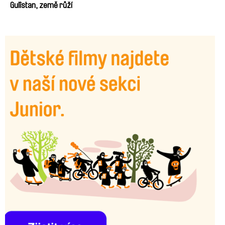
Gulîstan, země růží