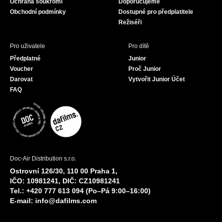
Ochrana soukromí
Doporučujeme
m
Obchodní podmínky
Dostupné pro předplatitele
Režiséři
Pro uživatele
Pro dítě
Předplatné
Junior
Voucher
Proč Junior
Darovat
Vytvořit Junior Účet
FAQ
Doc-Air Distribution s.r.o.
Ostrovní 126/30, 110 00 Praha 1,
IČO: 10981241, DIČ: CZ10981241
Tel.: +420 777 613 094 (Po–Pá 9:00–16:00)
E-mail:
info@dafilms.com