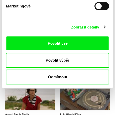
Marketingové
Mario Schneider
Paula Rodríguez Polanco
Helbra
Helikónie
Zobrazit detaily
Povolit vše
Povolit výběr
Leandro Listorti
Peter Kerekes
Herbaria
Herec: Ivan Mistrík
Odmítnout
Angad Singh Bhalla
Luis Hitoshi Díaz