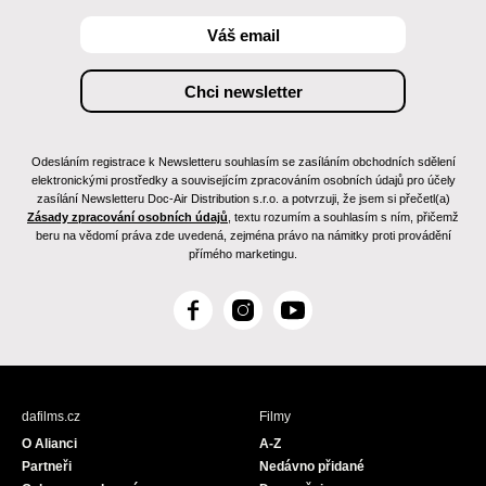
Odesláním registrace k Newsletteru souhlasím se zasíláním obchodních sdělení
elektronickými prostředky a souvisejícím zpracováním osobních údajů pro účely
zasílání Newsletteru Doc-Air Distribution s.r.o. a potvrzuji, že jsem si přečetl(a)
Zásady zpracování osobních údajů
, textu rozumím a souhlasím s ním, přičemž
beru na vědomí práva zde uvedená, zejména právo na námitky proti provádění
přímého marketingu.
F
I
Y
a
n
o
c
s
u
e
t
T
b
a
u
dafilms.cz
Filmy
o
g
b
O Alianci
A-Z
o
r
e
Partneři
Nedávno přidané
k
a