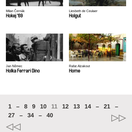
Milan Černák
Liesbeth de Ceulaer
Hokej '69
Holgut
Jan Němec
Rafat Alzakout
Holka Ferrari Dino
Home
1
–
8
9
10
11
12
13
14
–
21
–
27
–
34
–
40