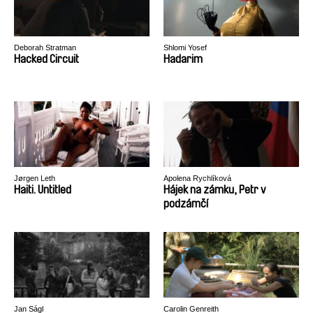
Deborah Stratman
Shlomi Yosef
Hacked Circuit
Hadarim
Jørgen Leth
Apolena Rychlíková
Haiti. Untitled
Hájek na zámku, Petr v
podzámčí
Jan Ságl
Carolin Genreith