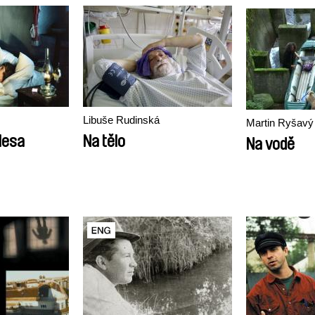
Libuše Rudinská
Martin Ryšavý
lesa
Na tělo
Na vodě