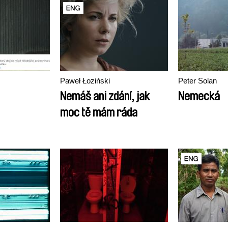
Paweł Łoziński
Peter Solan
Nemáš ani zdání, jak
Nemecká
moc tě mám ráda