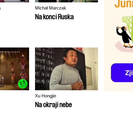
á
Michał Marczak
Na konci Ruska
2.5
US $
Xu Hongjie
Na okraji nebe