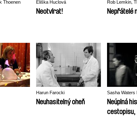
ik Thoenen
Eliška Huclová
Rob Lemkin, T
Neotvírat!
Nepřátelé 
Harun Farocki
Sasha Waters 
Neuhasitelný oheň
Neúplná his
cestopisu,