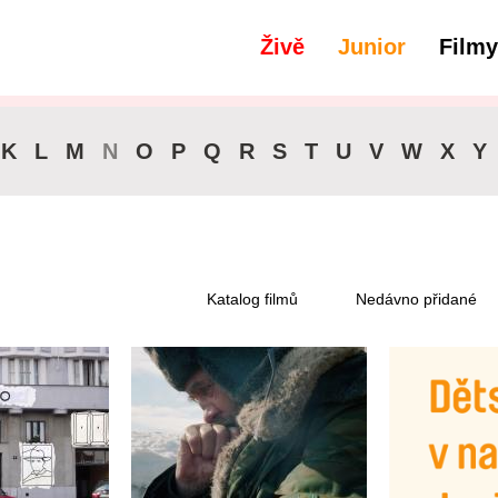
Živě
Junior
Filmy
K
L
M
N
O
P
Q
R
S
T
U
V
W
X
Y
Katalog filmů
Nedávno přidané