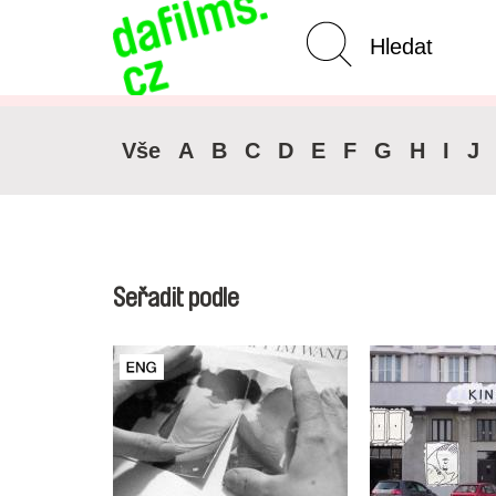
Pokročilé vyhledávání
Vše
A
B
C
D
E
F
G
H
I
J
Seřadit podle