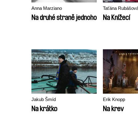
Anna Marziano
Taťána Rubášov
Na druhé straně jednoho
Na Knížecí
Jakub Šmíd
Erik Knopp
Na krátko
Na krev