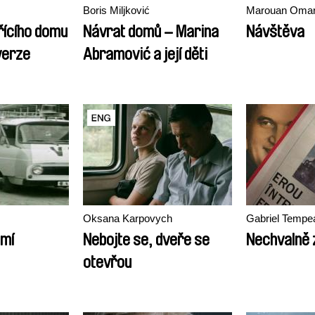
Boris Miljković
Marouan Oma
řícího domu
Návrat domů – Marina
Návštěva
verze
Abramović a její děti
Oksana Karpovych
Gabriel Tempe
emí
Nebojte se, dveře se
Nechvalně 
otevřou