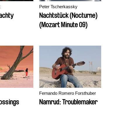
k
Peter Tscherkassky
achty
Nachtstück (Nocturne)
(Mozart Minute 09)
Fernando Romero Forsthuber
ossings
Namrud: Troublemaker