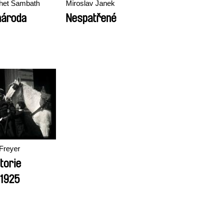
het Sambath
Miroslav Janek
národa
Nespatřené
Freyer
torie
 1925