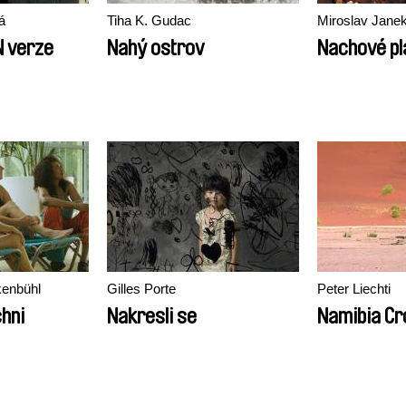
á
Tiha K. Gudac
Miroslav Jane
N verze
Nahý ostrov
Nachové pl
kenbühl
Gilles Porte
Peter Liechti
hni
Nakresli se
Namibia Cr