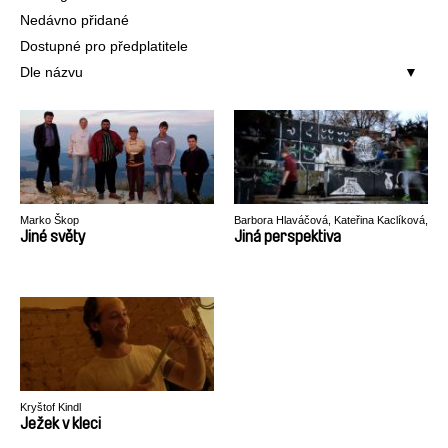
Nedávno přidané
Dostupné pro předplatitele
Dle názvu
Marko Škop
Barbora Hlaváčová, Kateřina Kaclíková,
Tadeáš Polák, Tereza Reichová
Jiné světy
Jiná perspektiva
Kryštof Kindl
Ježek v kleci