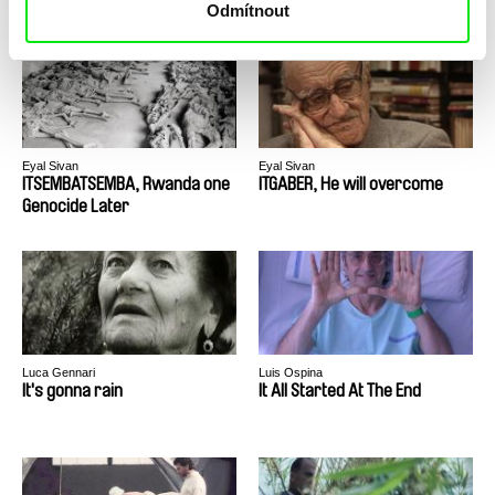
Odmítnout
Eyal Sivan
Eyal Sivan
ITSEMBATSEMBA, Rwanda one
ITGABER, He will overcome
Genocide Later
Luca Gennari
Luis Ospina
It's gonna rain
It All Started At The End