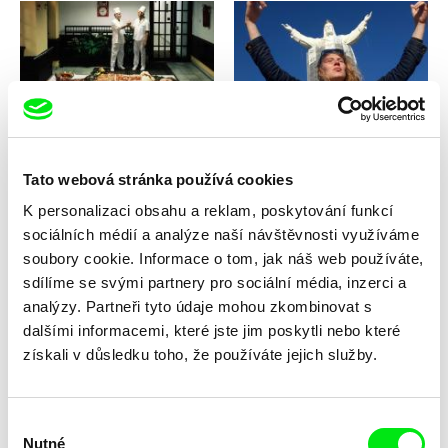
Peter Kerekes
Vít Klusák, Filip Remunda
Jak se vaří dějiny
Jak Bůh hledal Karla
Tato webová stránka používá cookies
K personalizaci obsahu a reklam, poskytování funkcí
sociálních médií a analýze naší návštěvnosti využíváme
soubory cookie. Informace o tom, jak náš web používáte,
sdílíme se svými partnery pro sociální média, inzerci a
Milan Černák
Eyal Sivan
analýzy. Partneři tyto údaje mohou zkombinovat s
Jachtári
JAFFA, the orange's
dalšími informacemi, které jste jim poskytli nebo které
clockwork 2009
získali v důsledku toho, že používáte jejich služby.
Výběr
Nutné
souhlasu