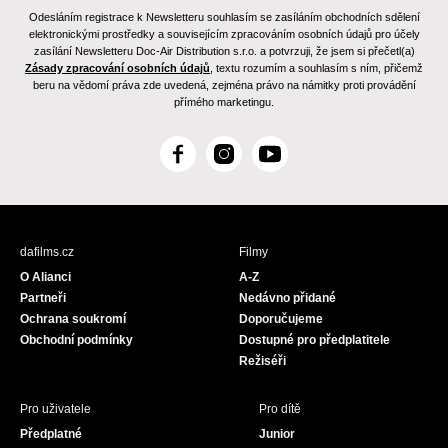
Odesláním registrace k Newsletteru souhlasím se zasíláním obchodních sdělení
elektronickými prostředky a souvisejícím zpracováním osobních údajů pro účely
zasílání Newsletteru Doc-Air Distribution s.r.o. a potvrzuji, že jsem si přečetl(a)
Zásady zpracování osobních údajů
, textu rozumím a souhlasím s ním, přičemž
beru na vědomí práva zde uvedená, zejména právo na námitky proti provádění
přímého marketingu.
F
I
Y
a
n
o
c
s
u
e
t
T
b
a
u
dafilms.cz
Filmy
o
g
b
O Alianci
A-Z
o
r
e
Partneři
Nedávno přidané
k
a
Ochrana soukromí
Doporučujeme
m
Obchodní podmínky
Dostupné pro předplatitele
Režiséři
Pro uživatele
Pro dítě
Předplatné
Junior