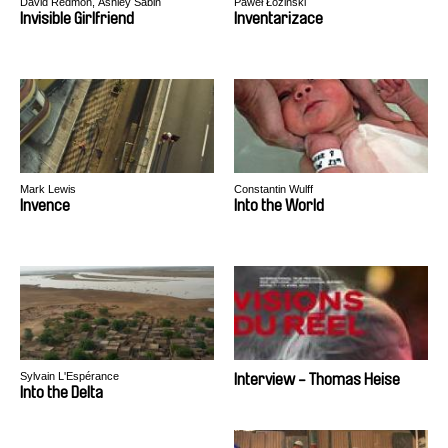
David Redmon, Ashley Sabin
Paweł Łoziński
Invisible Girlfriend
Inventarizace
Mark Lewis
Constantin Wulff
Invence
Into the World
Sylvain L'Espérance
Interview - Thomas Heise
Into the Delta