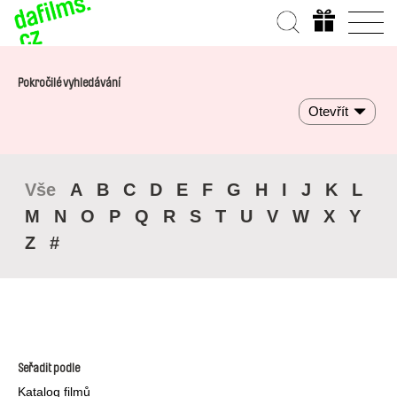
Pokročilé vyhledávání
Otevřít
Vše
A
B
C
D
E
F
G
H
I
J
K
L
M
N
O
P
Q
R
S
T
U
V
W
X
Y
Z
#
Seřadit podle
Katalog filmů