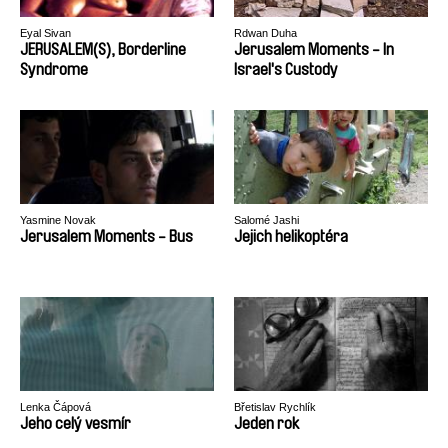
Eyal Sivan
Rdwan Duha
JERUSALEM(S), Borderline
Jerusalem Moments - In
Syndrome
Israel's Custody
Yasmine Novak
Salomé Jashi
Jerusalem Moments - Bus
Jejich helikoptéra
Lenka Čápová
Břetislav Rychlík
Jeho celý vesmír
Jeden rok