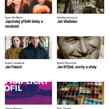
Sean McAllister
Kateřina Krusová
Japonský příběh lásky a
Jan Vladislav
nenávisti
Robert Sedláček
Martin Řezníček
Jan Palach
Jan Křížek, sochy a včely
Jakub Wagner
Petr Záruba