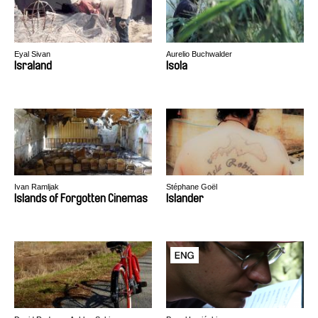
Eyal Sivan
Aurelio Buchwalder
Israland
Isola
Ivan Ramljak
Stéphane Goël
Islands of Forgotten Cinemas
Islander