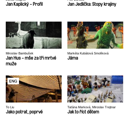
Jan Kaplický - Profil
Jan Jedlička: Stopy krajiny
Miroslav Bambušek
Markéta Kubátová Smolíková
Jan Hus - mše za tři mrtvé
Jáma
muže
To Liu
Taťána Marková, Miroslav Trejtnar
Jako potrat, poprvé
Jak to říct dětem