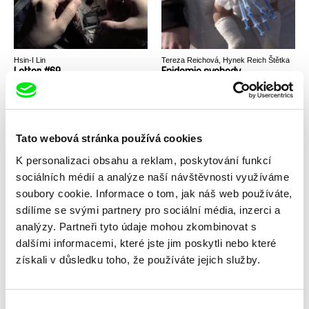
Hsin-I Lin
Tereza Reichová, Hynek Reich Štětka
Letter #69
Epidemie svobody
Tato webová stránka používá cookies
K personalizaci obsahu a reklam, poskytování funkcí
sociálních médií a analýze naší návštěvnosti využíváme
Cristina Motta
Lars Bergström, Mats Bigert
soubory cookie. Informace o tom, jak náš web používáte,
1982
Last Supper
sdílíme se svými partnery pro sociální média, inzerci a
analýzy. Partneři tyto údaje mohou zkombinovat s
dalšími informacemi, které jste jim poskytli nebo které
získali v důsledku toho, že používáte jejich služby.
Výběr