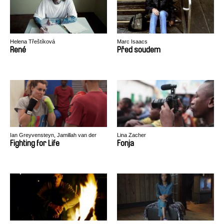
Helena Třeštíková
Marc Isaacs
René
Před soudem
Ian Greyvensteyn, Jamillah van der
Lina Zacher
Hulst
Fighting for Life
Fonja