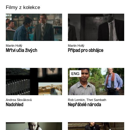
Filmy z kolekce
Martin Hollý
Martin Hollý
Mŕtvi učia živých
Případ pro obhájce
Andrea Slováková
Rob Lemkin, Thet Sambath
Nadohled
Nepřátelé národa