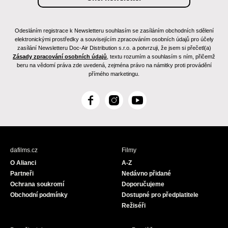
Odesláním registrace k Newsletteru souhlasím se zasíláním obchodních sdělení
elektronickými prostředky a souvisejícím zpracováním osobních údajů pro účely
zasílání Newsletteru Doc-Air Distribution s.r.o. a potvrzuji, že jsem si přečetl(a)
Zásady zpracování osobních údajů
, textu rozumím a souhlasím s ním, přičemž
beru na vědomí práva zde uvedená, zejména právo na námitky proti provádění
přímého marketingu.
F
I
Y
a
n
o
c
s
u
e
t
T
b
a
u
dafilms.cz
Filmy
o
g
b
O Alianci
A-Z
o
r
e
Partneři
Nedávno přidané
k
a
Ochrana soukromí
Doporučujeme
m
Obchodní podmínky
Dostupné pro předplatitele
Režiséři