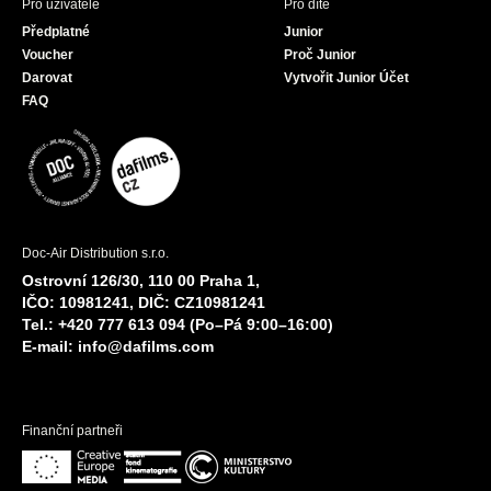
Pro uživatele
Pro dítě
Předplatné
Junior
Voucher
Proč Junior
Darovat
Vytvořit Junior Účet
FAQ
Doc-Air Distribution s.r.o.
Ostrovní 126/30, 110 00 Praha 1,
IČO: 10981241, DIČ: CZ10981241
Tel.: +420 777 613 094 (Po–Pá 9:00–16:00)
E-mail:
info@dafilms.com
Finanční partneři