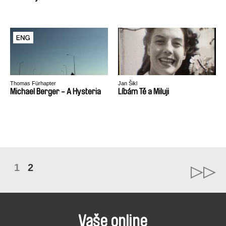
Thomas Fürhapter
Jan Šikl
Michael Berger - A Hysteria
Líbám Tě a Miluji
1
2
Vaše online