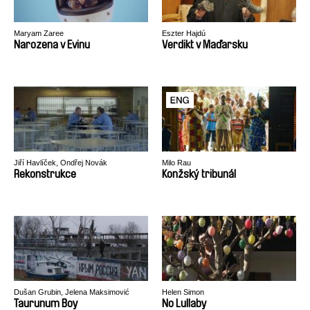
Maryam Zaree
Eszter Hajdú
Narozena v Evinu
Verdikt v Maďarsku
Jiří Havlíček, Ondřej Novák
Milo Rau
Rekonstrukce
Konžský tribunál
Dušan Grubin, Jelena Maksimović
Helen Simon
Taurunum Boy
No Lullaby