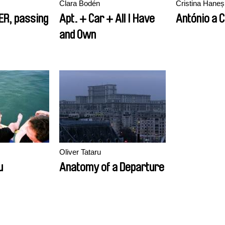
Clara Bodén
Cristina Haneș
R, passing
Apt. + Car + All I Have
António a 
and Own
Oliver Tataru
u
Anatomy of a Departure