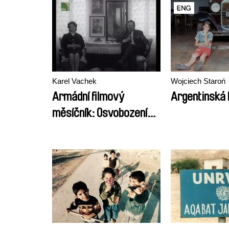
Karel Vachek
Wojciech Staroń
Armádní filmový
Argentinská 
měsíčník: Osvobození
Ostravy