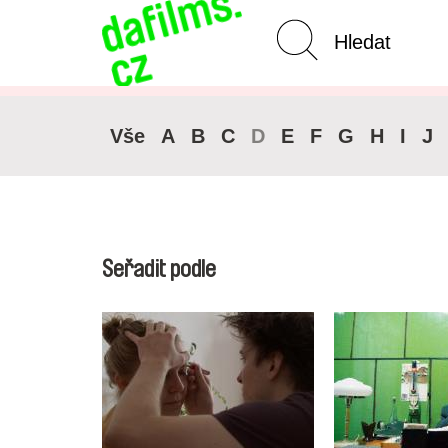
Pokročilé vyhledávání
Zrušit 
Vše
A
B
C
D
E
F
G
H
I
J
Seřadit podle