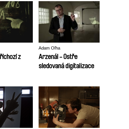
Adam Oľha
říchozí z
Arzenál - Ostře
sledovaná digitalizace