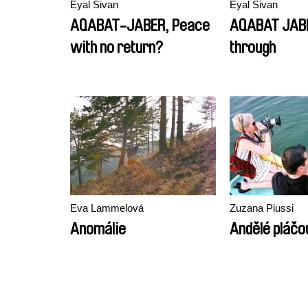
Eyal Sivan
Eyal Sivan
AQABAT-JABER, Peace
AQABAT JABE
with no return?
through
Eva Lammelová
Zuzana Piussi
Anomálie
Andělé pláčo