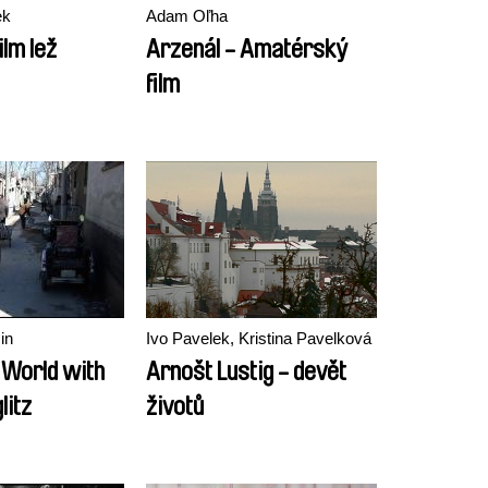
ek
Adam Oľha
ilm lež
Arzenál - Amatérský
film
in
Ivo Pavelek, Kristina Pavelková
 World with
Arnošt Lustig - devět
litz
životů