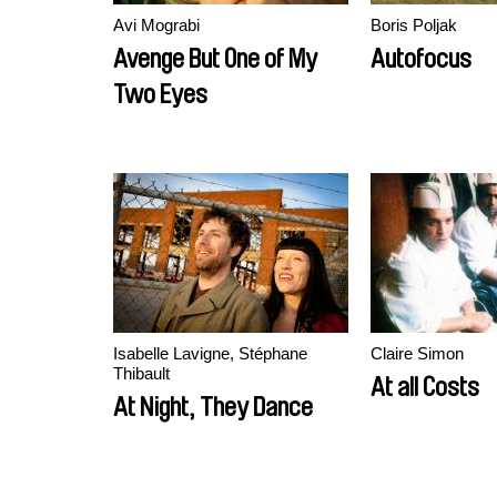
Avi Mograbi
Boris Poljak
Avenge But One of My
Autofocus
Two Eyes
Isabelle Lavigne, Stéphane
Claire Simon
Thibault
At all Costs
At Night, They Dance