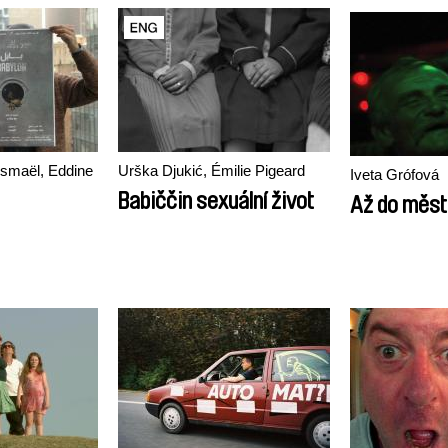
ismaël, Eddine
Urška Djukić, Émilie Pigeard
Iveta Grófová
Babiččin sexuální život
Až do měst