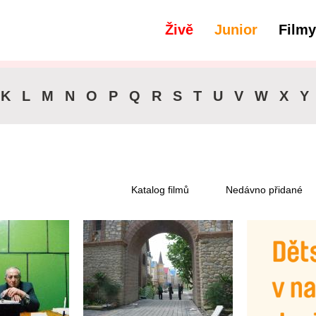
Živě
Junior
Filmy
filtry
Dostupné pro předplatitele
K
L
M
N
O
P
Q
R
S
T
U
V
W
X
Y
Katalog filmů
Nedávno přidané