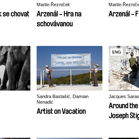
Martin Řezníček
Martin Řezníč
k se chovat
Arzenál - Hra na
Arzenál - F
schovávanou
Sandra Bastašić, Damian
Jacques Saras
Nenadić
Around the
Artist on Vacation
Joseph Stig