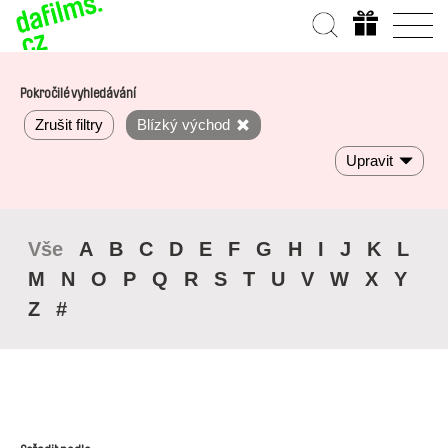
Pokročilé vyhledávání
Zrušit filtry
Blízký východ
Upravit
Vše
A
B
C
D
E
F
G
H
I
J
K
L
M
N
O
P
Q
R
S
T
U
V
W
X
Y
Z
#