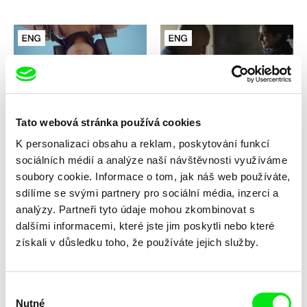
Maryam Zaree
Mehran Tamadon
Narozena v Evinu
Můj nejhorší nepřítel
Tato webová stránka používá cookies
K personalizaci obsahu a reklam, poskytování funkcí
sociálních médií a analýze naší návštěvnosti využíváme
soubory cookie. Informace o tom, jak náš web používáte,
sdílíme se svými partnery pro sociální média, inzerci a
analýzy. Partneři tyto údaje mohou zkombinovat s
dalšími informacemi, které jste jim poskytli nebo které
Diana Saqeb, Malek Shafi'i
Danielle Schwartz
Mohtarama
Mirror Image / EN version
získali v důsledku toho, že používáte jejich služby.
Výběr
Nutné
souhlasu