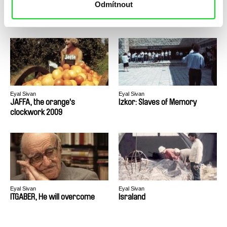
Odmítnout
Jerusalem Moments - In
Jerusalem Moments - Bus
Israel's Custody
Eyal Sivan
Eyal Sivan
JAFFA, the orange's
Izkor: Slaves of Memory
clockwork 2009
Eyal Sivan
Eyal Sivan
ITGABER, He will overcome
Israland