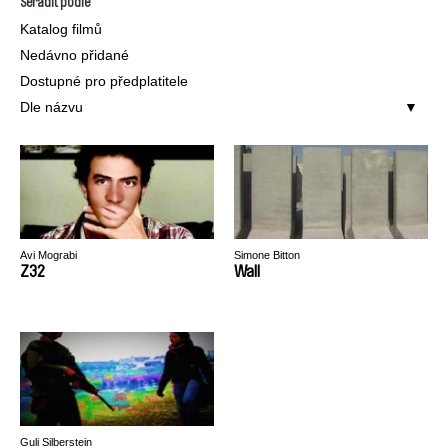
Seřadit podle
Katalog filmů
Nedávno přidané
Dostupné pro předplatitele
Dle názvu
Avi Mograbi
Simone Bitton
Z32
Wall
Guli Silberstein