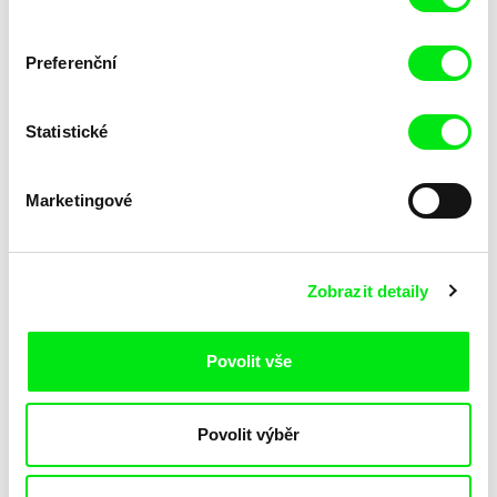
Preferenční
Danielle Schwartz
Sepideh Farsi
Mirror Image / ARA version
Men of Fire
Statistické
Marketingové
Mahdi Zamanpour Kiasari
Eyal Sivan
Zobrazit detaily
Maští Esmá’íl
JERUSALEM(S), Borderline
Syndrome
Povolit vše
Povolit výběr
Rdwan Duha
Yasmine Novak