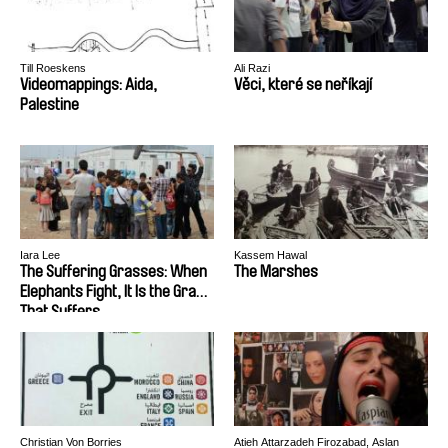
Till Roeskens
Ali Razi
Videomappings: Aida,
Věci, které se neříkají
Palestine
Iara Lee
Kassem Hawal
The Suffering Grasses: When
The Marshes
Elephants Fight, It Is the Grass
That Suffers
Christian Von Borries
Atieh Attarzadeh Firozabad, Aslan