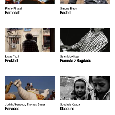
Flavie Pinatel
Simone Bitton
Ramallah
Rachel
Liwaa Yazji
Sean McAllister
Prokletí
Pianista z Bagdádu
Judith Abensour, Thomas Bauer
Soudade Kaadan
Parades
Obscure