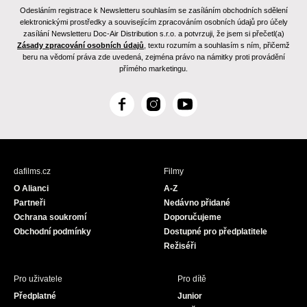
Odesláním registrace k Newsletteru souhlasím se zasíláním obchodních sdělení
elektronickými prostředky a souvisejícím zpracováním osobních údajů pro účely
zasílání Newsletteru Doc-Air Distribution s.r.o. a potvrzuji, že jsem si přečetl(a)
Zásady zpracování osobních údajů
, textu rozumím a souhlasím s ním, přičemž
beru na vědomí práva zde uvedená, zejména právo na námitky proti provádění
přímého marketingu.
F
I
Y
a
n
o
c
s
u
e
t
T
b
a
u
dafilms.cz
Filmy
o
g
b
O Alianci
A-Z
o
r
e
Partneři
Nedávno přidané
k
a
Ochrana soukromí
Doporučujeme
m
Obchodní podmínky
Dostupné pro předplatitele
Režiséři
Pro uživatele
Pro dítě
Předplatné
Junior