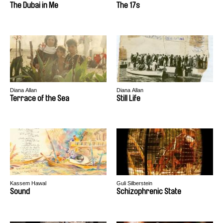
Shahebrahimi
The Dubai in Me
The 17s
Diana Allan
Diana Allan
Terrace of the Sea
Still Life
Kassem Hawal
Guli Silberstein
Sound
Schizophrenic State