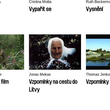
á
Cristina Motta
Ruth Beckerm
Vypařit se
Vysnění
e
Jonas Mekas
Thomas Jenko
film
Vzpomínky na cestu do
Vzpomínky 
Litvy