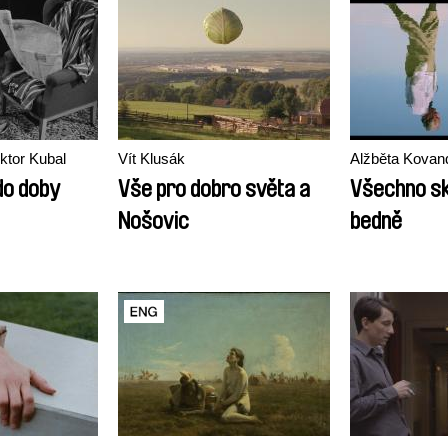
ktor Kubal
Vít Klusák
Alžběta Kovan
do doby
Vše pro dobro světa a
Všechno sk
Nošovic
bedně