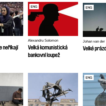
Alexandru Solomon
Johan van der
e neříkají
Velká komunistická
Velké práz
bankovní loupež