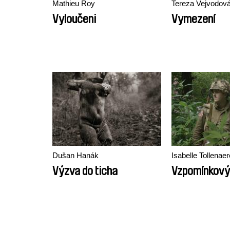
Mathieu Roy
Tereza Vejvodov
Vyloučeni
Vymezení
Dušan Hanák
Isabelle Tollenaer
Výzva do ticha
Vzpomínkový 