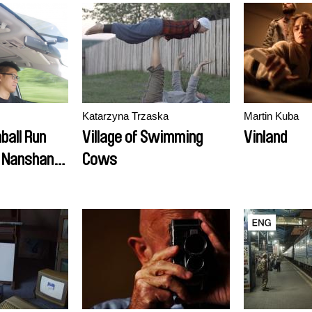
Katarzyna Trzaska
Martin Kuba
ball Run
Village of Swimming
Vinland
, Nanshan,
Cows
he, Datang
m for the
t Trip