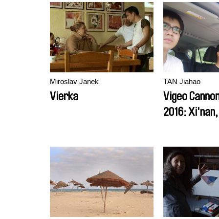
Miroslav Janek
TAN Jiahao
Vierka
Vigeo Cannon
2016: Xi'nan
Sankeng, Liu
Running 96 k
Northernmos