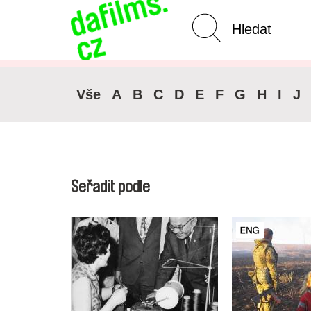
Pokročilé vyhledávání
Zrušit 
Vše
A
B
C
D
E
F
G
H
I
J
Seřadit podle