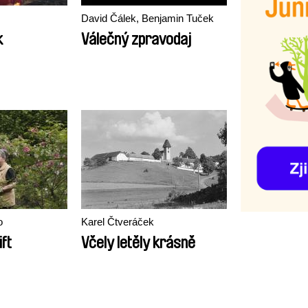
David Čálek, Benjamin Tuček
k
Válečný zpravodaj
o
Karel Čtveráček
ift
Včely letěly krásně