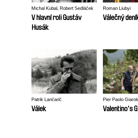
Michal Kubal, Robert Sedláček
Roman Liubyi
V hlavní roli Gustáv
Válečný dení
Husák
Patrik Lančarič
Pier Paolo Giarol
Válek
Valentino's G