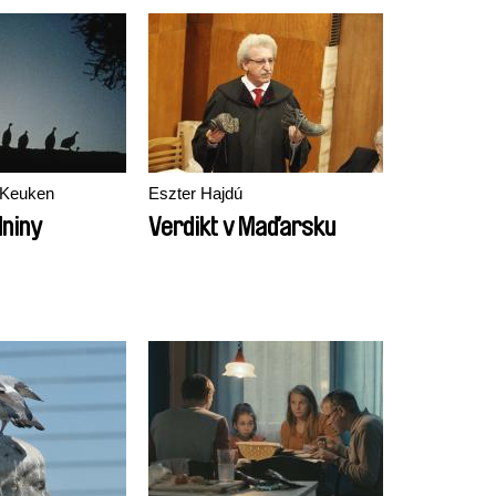
 Keuken
Eszter Hajdú
dniny
Verdikt v Maďarsku