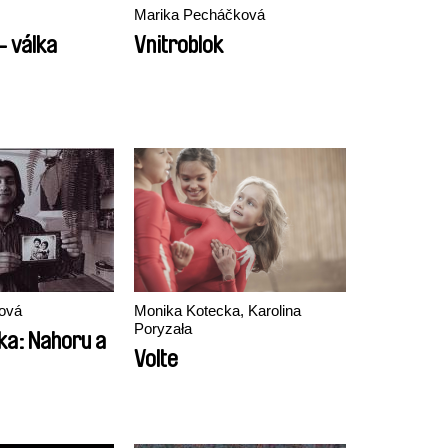
Marika Pecháčková
– válka
Vnitroblok
ková
Monika Kotecka, Karolina
Poryzała
ka: Nahoru a
Volte