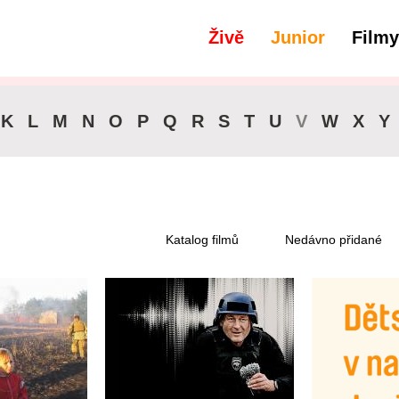
Živě
Junior
Filmy
filtry
Titulky - Angličtina
K
L
M
N
O
P
Q
R
S
T
U
V
W
X
Y
Katalog filmů
Nedávno přidané