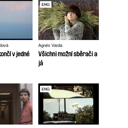
dová
Agnès Varda
ončí v jedné
Všichni možní sběrači a
já