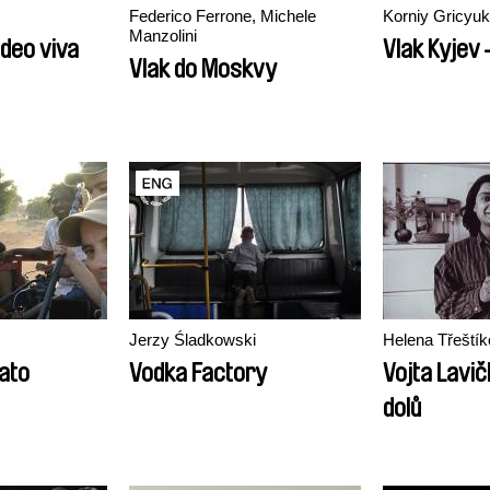
Federico Ferrone, Michele
Korniy Gricyuk
Manzolini
ideo viva
Vlak Kyjev 
Vlak do Moskvy
Jerzy Śladkowski
Helena Třeští
ato
Vodka Factory
Vojta Lavič
dolů