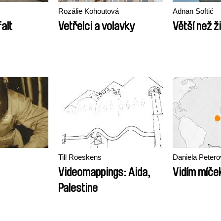
Rozálie Kohoutová
Adnan Softić
alt
Vetřelci a volavky
Větší než ž
Till Roeskens
Daniela Petero
Videomappings: Aida,
Vidím míče
Palestine