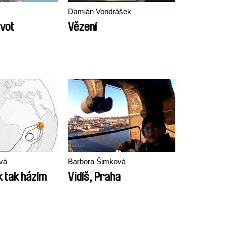
Damián Vondrášek
ivot
Vězení
vá
Barbora Šimková
k tak házím
Vidíš, Praha