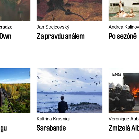
eradze
Jan Strejcovský
Andrea Kalino
r Own
Za pravdu análem
Po sezóně
Kaltrina Krasniqi
Véronique Aub
agu
Sarabande
Zmizelá Al