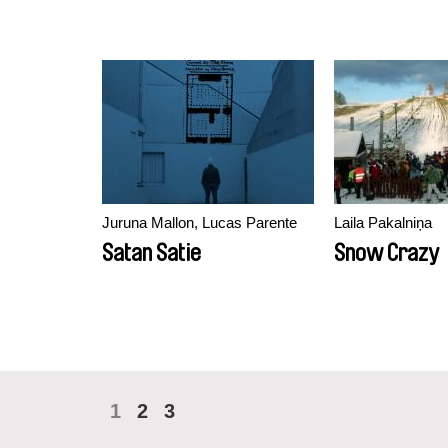
Juruna Mallon, Lucas Parente
Laila Pakalniņa
Satan Satie
Snow Crazy
1
2
3