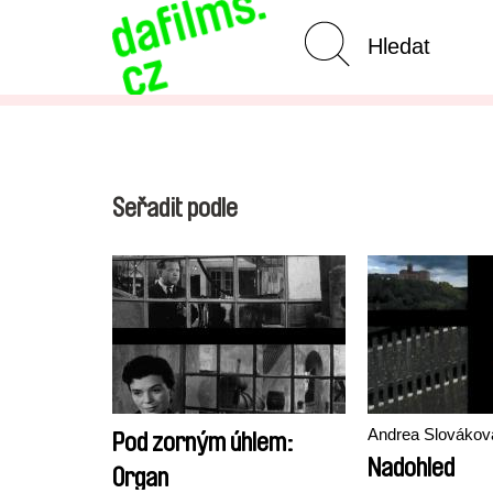
Pokročilé vyhledávání
Zrušit 
Seřadit podle
Andrea Slovákov
Pod zorným úhlem:
Nadohled
Organ