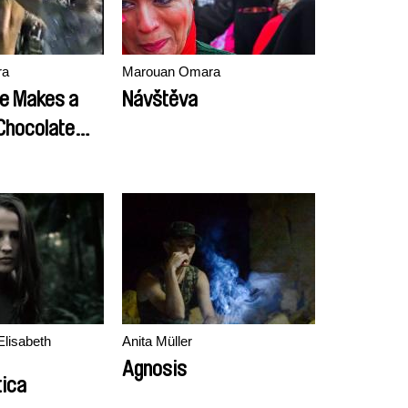
ra
Marouan Omara
ne Makes a
Návštěva
Chocolate
Elisabeth
Anita Müller
Agnosis
tica