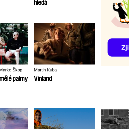
hledá
 Marko Škop
Martin Kuba
amělé palmy
Vinland