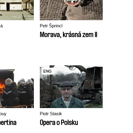
vá
Petr Šprincl
Morava, krásná zem II
ouy
Piotr Stasik
bertina
Opera o Polsku