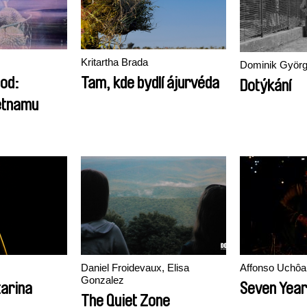
Kritartha Brada
Dominik Györ
od:
Tam, kde bydlí ájurvéda
Dotýkání
etnamu
Daniel Froidevaux, Elisa
Affonso Uchôa
Gonzalez
tarina
Seven Year
The Quiet Zone