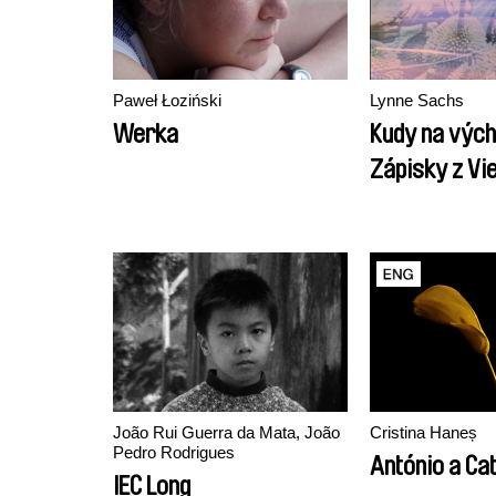
Paweł Łoziński
Lynne Sachs
Werka
Kudy na vých
Zápisky z Vi
João Rui Guerra da Mata, João
Cristina Haneș
Pedro Rodrigues
António a Ca
IEC Long