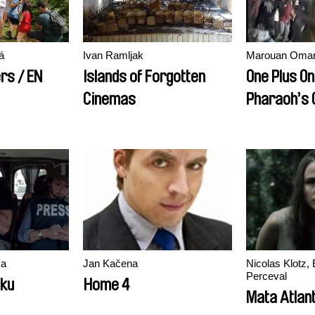
á
Ivan Ramljak
Marouan Oma
rs / EN
Islands of Forgotten
One Plus O
Cinemas
Pharaoh’s 
Cake
ka
Jan Kačena
Nicolas Klotz, 
Perceval
lku
Home 4
Mata Atlan