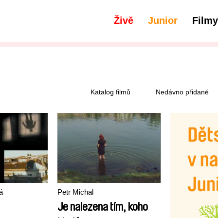
Živě
Junior
Filmy
filtry
31-45 min.
Katalog filmů
Nedávno přidané
á
Petr Michal
Je nalezena tím, koho