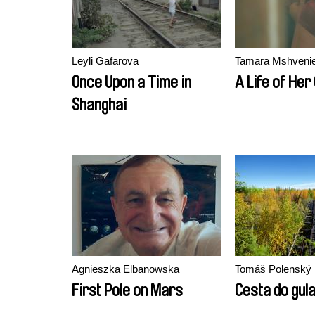
Leyli Gafarova
Tamara Mshveni
Once Upon a Time in
A Life of He
Shanghai
Agnieszka Elbanowska
Tomáš Polenský
First Pole on Mars
Cesta do gul