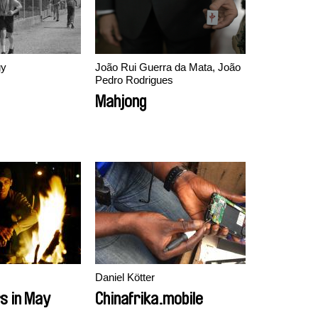
gy
João Rui Guerra da Mata, João
Pedro Rodrigues
Mahjong
Daniel Kötter
s in May
Chinafrika.mobile