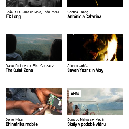
João Rui Guerra da Mata, João Pedro
Cristina Haneș
Rodrigues
IEC Long
António a Catarina
Daniel Froidevaux, Elisa Gonzalez
Affonso Uchôa
The Quiet Zone
Seven Years in May
Daniel Kötter
Eduardo Makoszay Mayén
Chinafrika.mobile
Skály v podobě větru