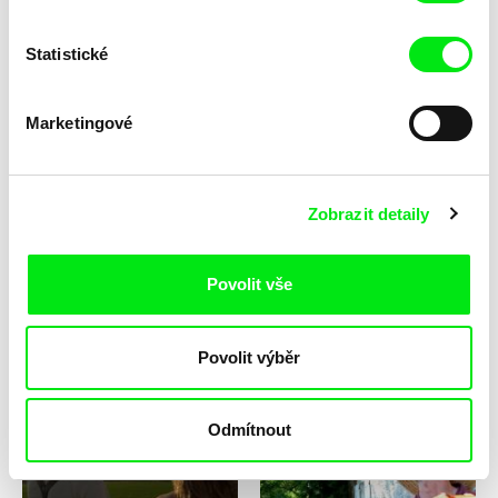
Statistické
Marketingové
Sophia Tabatadze
Kassem Hawal
Pirimze
The Marshes
Zobrazit detaily
Povolit vše
Jonas Mekas
Jonas Mekas
Povolit výběr
This Side of Paradise
Zefiro Torna
Odmítnout