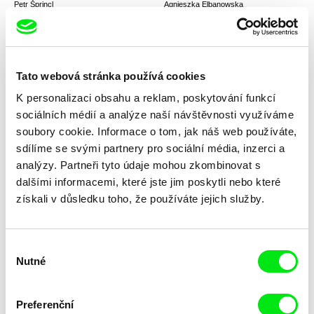
Petr Šprincl
Agnieszka Elbanowska
Morava, krásná zem II
First Pole on Mars
Tato webová stránka používá cookies
K personalizaci obsahu a reklam, poskytování funkcí
sociálních médií a analýze naší návštěvnosti využíváme
soubory cookie. Informace o tom, jak náš web používáte,
Tomáš Polenský
Kaltrina Krasniqi
Cesta do gulagu
Sarabande
sdílíme se svými partnery pro sociální média, inzerci a
analýzy. Partneři tyto údaje mohou zkombinovat s
dalšími informacemi, které jste jim poskytli nebo které
získali v důsledku toho, že používáte jejich služby.
Výběr
Nutné
souhlasu
Véronique Aubouy
Piotr Stasik
Zmizelá Albertina
Opera o Polsku
Preferenční