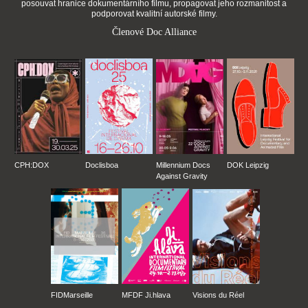
posouvat hranice dokumentárního filmu, propagovat jeho rozmanitost a
podporovat kvalitní autorské filmy.
Členové Doc Alliance
CPH:DOX
Doclisboa
Millennium Docs
DOK Leipzig
Against Gravity
FIDMarseille
MFDF Ji.hlava
Visions du Réel