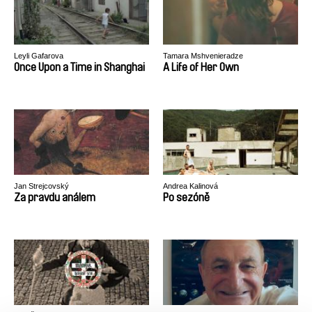
Leyli Gafarova
Tamara Mshvenieradze
Once Upon a Time in Shanghai
A Life of Her Own
Jan Strejcovský
Andrea Kalinová
Za pravdu análem
Po sezóně