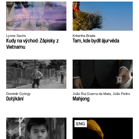
Lynne Sachs
Kritartha Brada
Kudy na východ: Zápisky z
Tam, kde bydlí ájurvéda
Vietnamu
Dominik György
João Rui Guerra da Mata, João Pedro
Rodrigues
Dotýkání
Mahjong