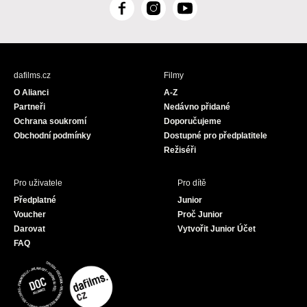
F
I
Y
a
n
o
c
s
u
e
t
T
b
a
u
dafilms.cz
Filmy
o
g
b
O Alianci
A-Z
o
r
e
Partneři
Nedávno přidané
k
a
Ochrana soukromí
Doporučujeme
m
Obchodní podmínky
Dostupné pro předplatitele
Režiséři
Pro uživatele
Pro dítě
Předplatné
Junior
Voucher
Proč Junior
Darovat
Vytvořit Junior Účet
FAQ