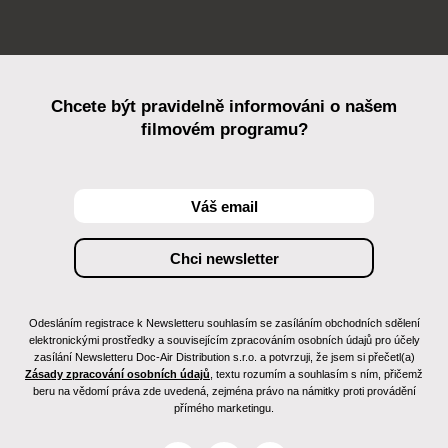
Chcete být pravidelně informováni o našem
filmovém programu?
Odesláním registrace k Newsletteru souhlasím se zasíláním obchodních sdělení
elektronickými prostředky a souvisejícím zpracováním osobních údajů pro účely
zasílání Newsletteru Doc-Air Distribution s.r.o. a potvrzuji, že jsem si přečetl(a)
Zásady zpracování osobních údajů
, textu rozumím a souhlasím s ním, přičemž
beru na vědomí práva zde uvedená, zejména právo na námitky proti provádění
přímého marketingu.