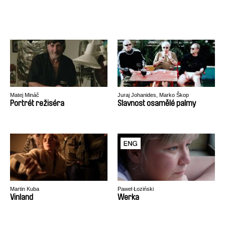
Matej Mináč
Juraj Johanides, Marko Škop
Portrét režiséra
Slavnost osamělé palmy
Martin Kuba
Paweł Łoziński
Vinland
Werka