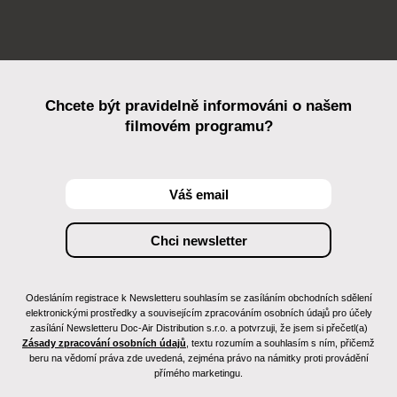
Chcete být pravidelně informováni o našem
filmovém programu?
Odesláním registrace k Newsletteru souhlasím se zasíláním obchodních sdělení
elektronickými prostředky a souvisejícím zpracováním osobních údajů pro účely
zasílání Newsletteru Doc-Air Distribution s.r.o. a potvrzuji, že jsem si přečetl(a)
Zásady zpracování osobních údajů
, textu rozumím a souhlasím s ním, přičemž
beru na vědomí práva zde uvedená, zejména právo na námitky proti provádění
přímého marketingu.