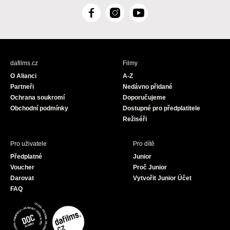
F
I
Y
a
n
o
c
s
u
e
t
T
b
a
u
dafilms.cz
Filmy
o
g
b
O Alianci
A-Z
o
r
e
Partneři
Nedávno přidané
k
a
Ochrana soukromí
Doporučujeme
m
Obchodní podmínky
Dostupné pro předplatitele
Režiséři
Pro uživatele
Pro dítě
Předplatné
Junior
Voucher
Proč Junior
Darovat
Vytvořit Junior Účet
FAQ