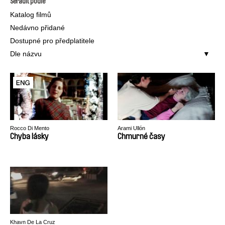
Seřadit podle
Katalog filmů
Nedávno přidané
Dostupné pro předplatitele
Dle názvu
Rocco Di Mento
Arami Ullón
Chyba lásky
Chmurné časy
Khavn De La Cruz