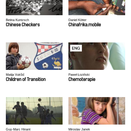
Betina Kuntzsch
Daniel Kötter
Chinese Checkers
Chinafrika.mobile
Matija Vukšić
Paweł Łoziński
Children of Transition
Chemoterapie
Guy-Marc Hinant
Miroslav Janek