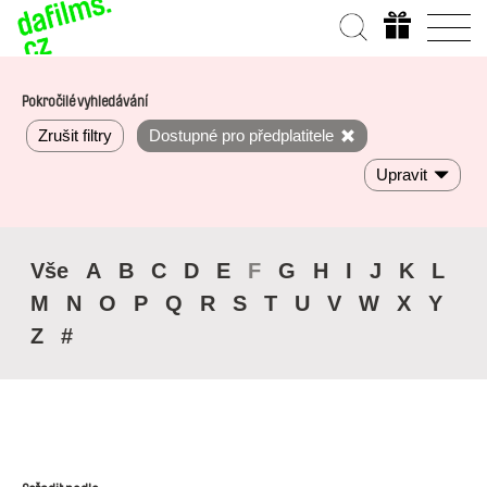
Pokročilé vyhledávání
Zrušit filtry
Dostupné pro předplatitele
Upravit
Vše
A
B
C
D
E
F
G
H
I
J
K
L
M
N
O
P
Q
R
S
T
U
V
W
X
Y
Z
#