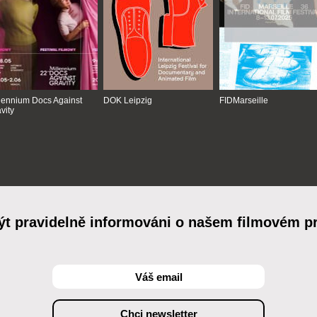
lennium Docs Against
DOK Leipzig
FIDMarseille
vity
ýt pravidelně informováni o našem filmovém 