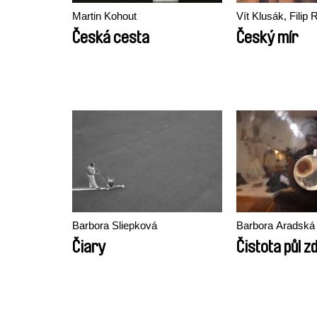
Martin Kohout
Vít Klusák, Fili
Česká cesta
Český mír
Barbora Sliepková
Barbora Aradská
Čiary
Čistota půl z