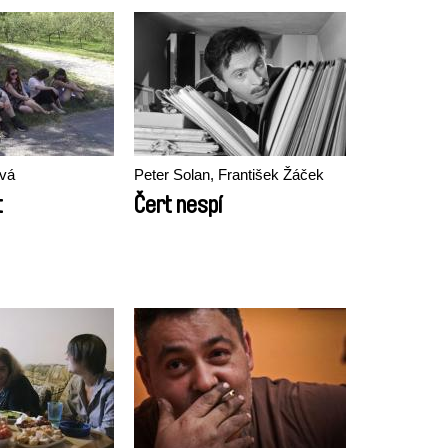
ová
Peter Solan, František Žáček
t
Čert nespí