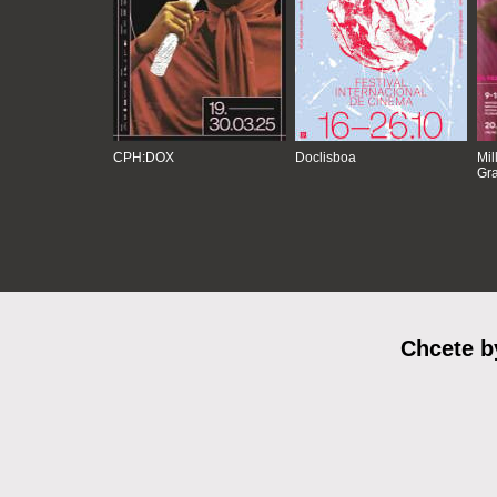
CPH:DOX
Doclisboa
Mil
Gra
Chcete b