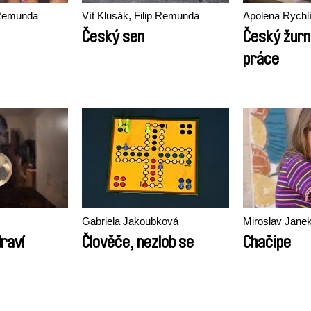
p Remunda
Vít Klusák, Filip Remunda
Apolena Rychl
Český sen
Český žurn
práce
Gabriela Jakoubková
Miroslav Jane
draví
Člověče, nezlob se
Chačipe