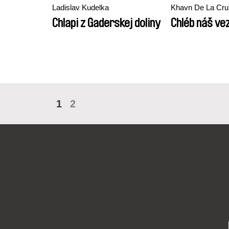
Ladislav Kudelka
Khavn De La Cru
Chlapi z Gaderskej doliny
Chléb náš ve
1
2