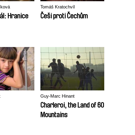
íková
Tomáš Kratochvíl
ál: Hranice
Češi proti Čechům
k
Guy-Marc Hinant
Charleroi, the Land of 60
Mountains