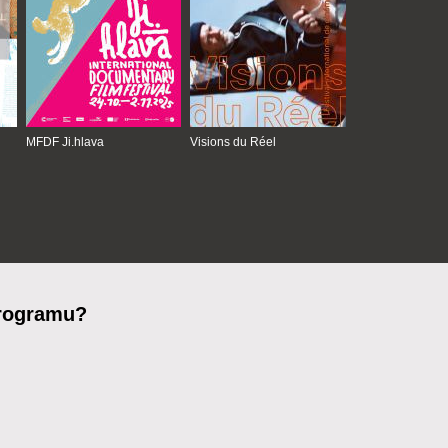
MFDF Ji.hlava
Visions du Réel
programu?