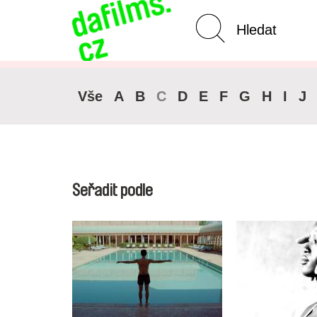
Pokročilé vyhledávání
Vše
A
B
C
D
E
F
G
H
I
J
Seřadit podle