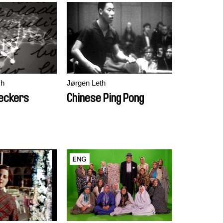
ch
Jørgen Leth
eckers
Chinese Ping Pong