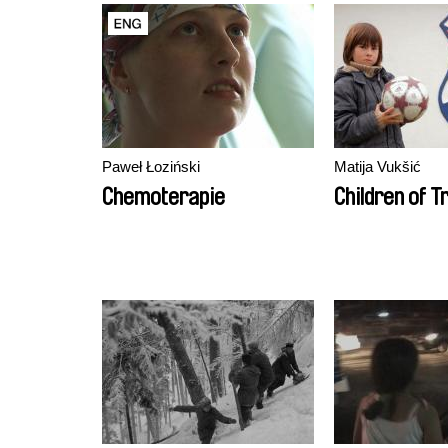
Paweł Łoziński
Matija Vukšić
Chemoterapie
Children of T