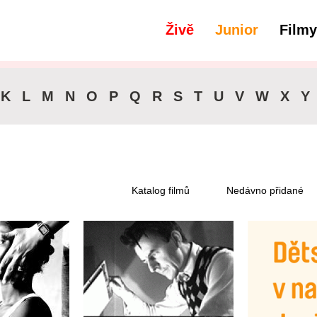
Živě
Junior
Filmy
K
L
M
N
O
P
Q
R
S
T
U
V
W
X
Y
Katalog filmů
Nedávno přidané