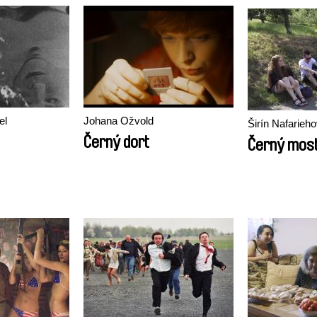
el
Johana Ožvold
Širín Nafarieh
Černý dort
Černý mos