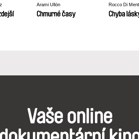
z
Arami Ullón
Rocco Di Men
zdejší
Chmurné časy
Chyba lásk
Vaše online
dokumentární kin