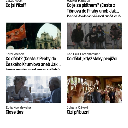
Jakub Volák
Haukur Hallsson
Co jsi říkal?
Co je za plátnem? (Cesta z
Tišnova do Prahy aneb Jak
Karel Vachek přivezl zpět své
obrazy)
Karel Vachek
Karl Friis Forchhammer
Co dělat? (Cesta z Prahy do
Co dělat, když vlaky projíždí
Českého Krumlova aneb Jak
jsem sestavoval novou vládu)
Zofia Kowalewska
Johana Ožvold
Close ties
Cizí příbuzní