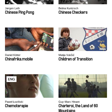
Jørgen Leth
Betina Kuntzsch
Chinese Ping Pong
Chinese Checkers
Daniel Kötter
Matija Vukšić
Chinafrika.mobile
Children of Transition
Paweł Łoziński
Guy-Marc Hinant
Chemoterapie
Charleroi, the Land of 60
Mountains