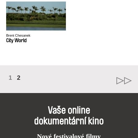
Brent Chesanek
City World
1
2
Vaše online
dokumentární kino
Nové festivalové filmy