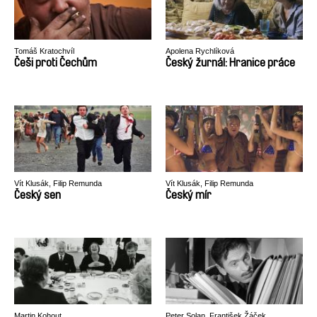
Tomáš Kratochvíl
Apolena Rychlíková
Češi proti Čechům
Český žurnál: Hranice práce
Vít Klusák, Filip Remunda
Vít Klusák, Filip Remunda
Český sen
Český mír
Martin Kohout
Peter Solan, František Žáček