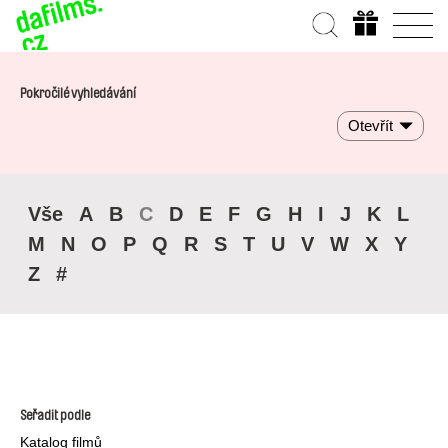
Pokročilé vyhledávání
Otevřít
Vše
A
B
C
D
E
F
G
H
I
J
K
L
M
N
O
P
Q
R
S
T
U
V
W
X
Y
Z
#
Seřadit podle
Katalog filmů