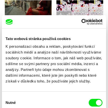
Julian Ballester
Michel Banabila, Geert Mul
Curiol Street
Crowds
Tato webová stránka používá cookies
K personalizaci obsahu a reklam, poskytování funkcí
sociálních médií a analýze naší návštěvnosti využíváme
soubory cookie. Informace o tom, jak náš web používáte,
sdílíme se svými partnery pro sociální média, inzerci a
analýzy. Partneři tyto údaje mohou zkombinovat s
Martín M. Oesterheld
Virgil Widrich
dalšími informacemi, které jste jim poskytli nebo které
Crowd
Copy Shop
získali v důsledku toho, že používáte jejich služby.
Výběr
Nutné
souhlasu