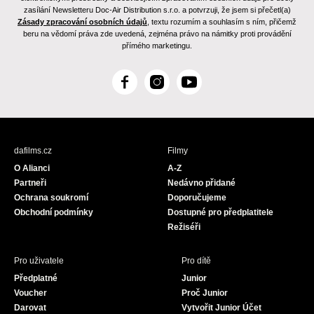
zasílání Newsletteru Doc-Air Distribution s.r.o. a potvrzuji, že jsem si přečetl(a)
Zásady zpracování osobních údajů
, textu rozumím a souhlasím s ním, přičemž
beru na vědomí práva zde uvedená, zejména právo na námitky proti provádění
přímého marketingu.
F
I
Y
a
n
o
c
s
u
e
t
T
b
a
u
dafilms.cz
Filmy
o
g
b
O Alianci
A-Z
o
r
e
Partneři
Nedávno přidané
k
a
Ochrana soukromí
Doporučujeme
m
Obchodní podmínky
Dostupné pro předplatitele
Režiséři
Pro uživatele
Pro dítě
Předplatné
Junior
Voucher
Proč Junior
Darovat
Vytvořit Junior Účet