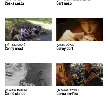
Česká cesta
Čert nespí
Širín Nafariehová
Johana Ožvold
Černý most
Černý dort
Johannes Hammel
Krzysztof Kowalski
Černé slunce
Černá skříňka