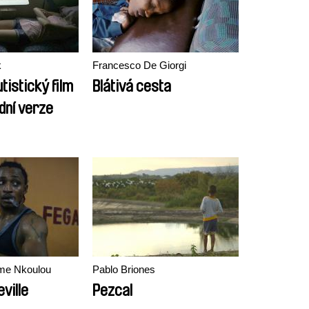
k
Francesco De Giorgi
tistický film
Blátivá cesta
dní verze
me Nkoulou
Pablo Briones
eville
Pezcal