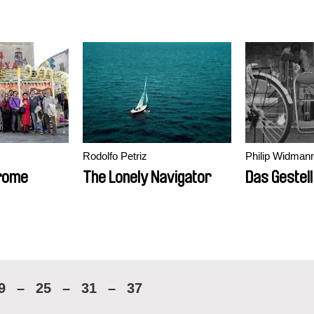
Rodolfo Petriz
Philip Widman
drome
The Lonely Navigator
Das Gestell
9
–
25
–
31
–
37