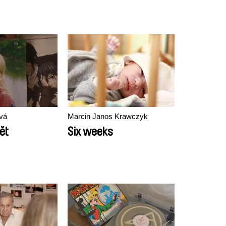
vá
Marcin Janos Krawczyk
ět
Six weeks