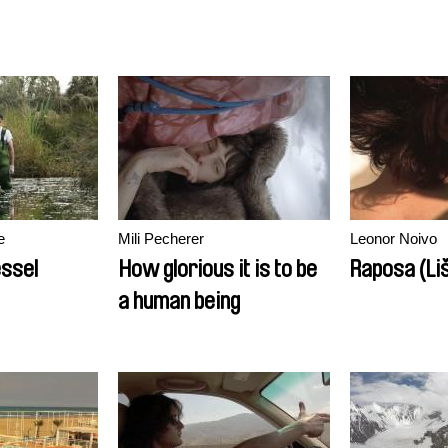
e
Mili Pecherer
Leonor Noivo
ssel
How glorious it is to be
Raposa (Li
a human being