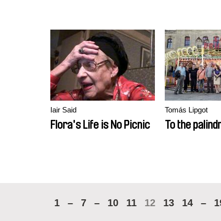
Iair Said
Tomás Lipgot
Flora's Life is No Picnic
To the palin
1
–
7
–
10
11
12
13
14
–
1