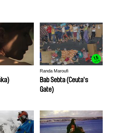
1.5
US $
Randa Maroufi
ška)
Bab Sebta (Ceuta’s
Gate)