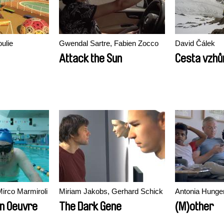
ulie
Gwendal Sartre, Fabien Zocco
David Čálek
Attack the Sun
Cesta vzhů
irco Marmiroli
Miriam Jakobs, Gerhard Schick
Antonia Hunge
on Oeuvre
The Dark Gene
(M)other