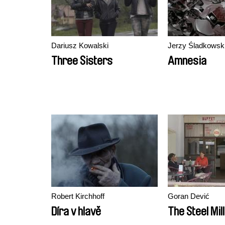
Dariusz Kowalski
Jerzy Śladkowsk
Three Sisters
Amnesia
Robert Kirchhoff
Goran Dević
Díra v hlavě
The Steel Mil