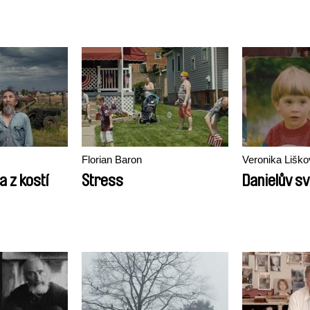
Florian Baron
Veronika Liško
 z kostí
Stress
Danielův sv