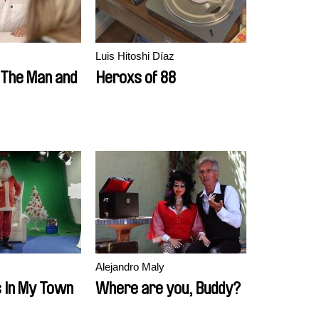
Luis Hitoshi Díaz
: The Man and
Heroxs of 88
Alejandro Maly
s In My Town
Where are you, Buddy?