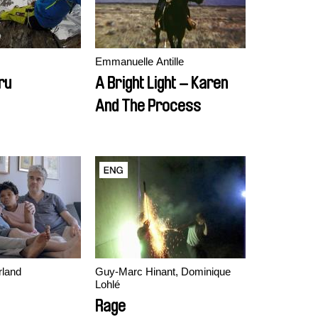
Emmanuelle Antille
ru
A Bright Light – Karen
And The Process
rland
Guy-Marc Hinant, Dominique
Lohlé
Rage