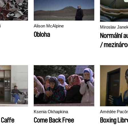
i
Alison McAlpine
Miroslav Jane
Obloha
Normální au
/ mezináro
Ksenia Okhapkina
Amédée Pacô
l Caffe
Come Back Free
Boxing Libr