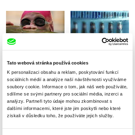
Laila Pakalniņa
Nayeem Mahbub
The Water
The Wait
Tato webová stránka používá cookies
K personalizaci obsahu a reklam, poskytování funkcí
sociálních médií a analýze naší návštěvnosti využíváme
soubory cookie. Informace o tom, jak náš web používáte,
sdílíme se svými partnery pro sociální média, inzerci a
Inka Achté
analýzy. Partneři tyto údaje mohou zkombinovat s
Salomé Jashi
The Wait
The Tower
dalšími informacemi, které jste jim poskytli nebo které
získali v důsledku toho, že používáte jejich služby.