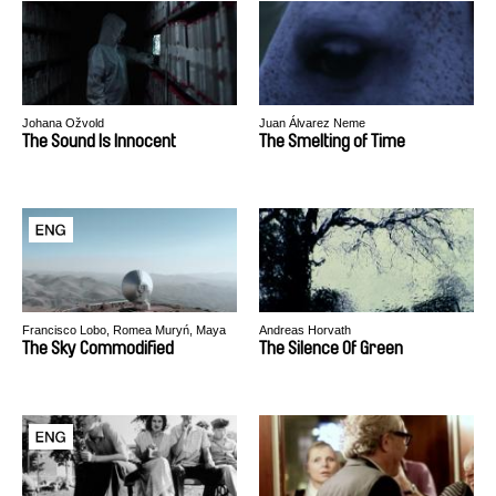
Johana Ožvold
Juan Álvarez Neme
The Sound Is Innocent
The Smelting of Time
Francisco Lobo, Romea Muryń, Maya
Andreas Horvath
Shopova
The Sky Commodified
The Silence Of Green