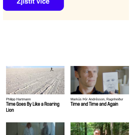
Philipp Hartmann
Markús Þór Andrésson, Ragnheiður
Gestsdóttir
Time Goes By Like a Roaring
Time and Time and Again
Lion