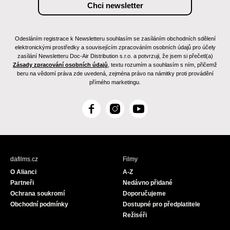
Odesláním registrace k Newsletteru souhlasím se zasíláním obchodních sdělení
elektronickými prostředky a souvisejícím zpracováním osobních údajů pro účely
zasílání Newsletteru Doc-Air Distribution s.r.o. a potvrzuji, že jsem si přečetl(a)
Zásady zpracování osobních údajů
, textu rozumím a souhlasím s ním, přičemž
beru na vědomí práva zde uvedená, zejména právo na námitky proti provádění
přímého marketingu.
F
I
Y
a
n
o
c
s
u
e
t
T
b
a
u
dafilms.cz
Filmy
o
g
b
O Alianci
A-Z
o
r
e
Partneři
Nedávno přidané
k
a
Ochrana soukromí
Doporučujeme
m
Obchodní podmínky
Dostupné pro předplatitele
Režiséři