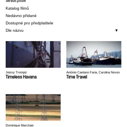
Seřadit podle
Katalog filmů
Nedávno přidané
Dostupné pro předplatitele
Dle názvu
Jeissy Trompiz
António Caetano Faria, Carolina Neves
Rodrigues
Timeless Havana
Time Travel
Dominique Marchais