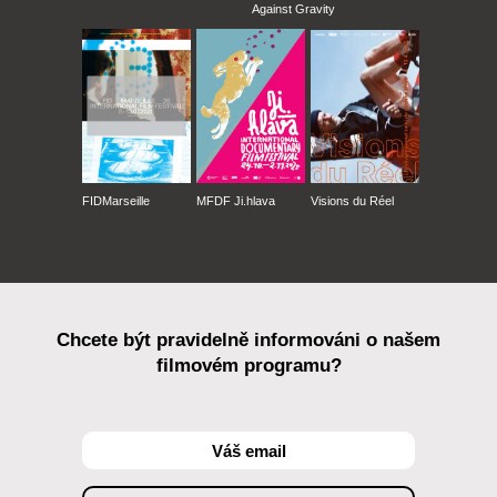
Against Gravity
FIDMarseille
MFDF Ji.hlava
Visions du Réel
Chcete být pravidelně informováni o našem
filmovém programu?