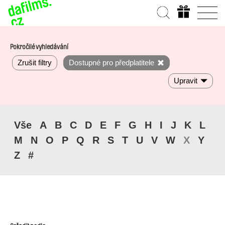
Pokročilé vyhledávání
Zrušit filtry
Dostupné pro předplatitele
Upravit
Vše
A
B
C
D
E
F
G
H
I
J
K
L
M
N
O
P
Q
R
S
T
U
V
W
X
Y
Z
#