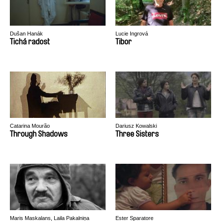
Dušan Hanák
Lucie Ingrová
Tichá radost
Tibor
Catarina Mourão
Dariusz Kowalski
Through Shadows
Three Sisters
Maris Maskalans, Laila Pakalniņa
Ester Sparatore