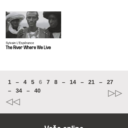
Sylvain L'Espérance
The River Where We Live
1
–
4
5
6
7
8
–
14
–
21
–
27
–
34
–
40