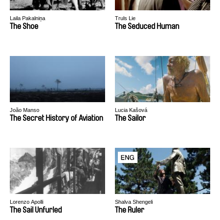
Laila Pakalniņa
Truls Lie
The Shoe
The Seduced Human
João Manso
Lucia Kašová
The Secret History of Aviation
The Sailor
Lorenzo Apolli
Shalva Shengeli
The Sail Unfurled
The Ruler