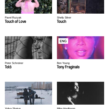
Pavel Ruzyak
Shelly Silver
Touch of Love
Touch
Peter Schreiner
Ben Young
Totó
Tony Fraginals
Yuliya Shatun
Mike Hoolboom