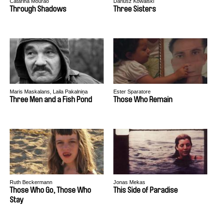
Catarina Mourão
Dariusz Kowalski
Through Shadows
Three Sisters
Maris Maskalans, Laila Pakalniņa
Ester Sparatore
Three Men and a Fish Pond
Those Who Remain
Ruth Beckermann
Jonas Mekas
Those Who Go, Those Who
This Side of Paradise
Stay