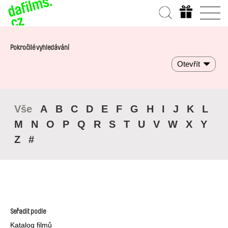
Pokročilé vyhledávání
Otevřít
Vše
A
B
C
D
E
F
G
H
I
J
K
L
M
N
O
P
Q
R
S
T
U
V
W
X
Y
Z
#
Seřadit podle
Katalog filmů