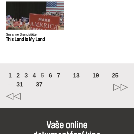
Susanne Brandstätter
This Land Is My Land
1
2
3
4
5
6
7
–
13
–
19
–
25
–
31
–
37
Vaše online