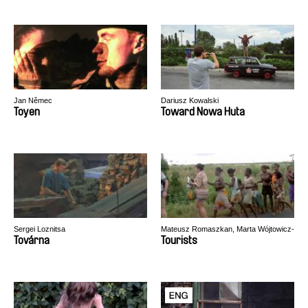
Jan Němec
Dariusz Kowalski
Toyen
Toward Nowa Huta
Sergei Loznitsa
Mateusz Romaszkan, Marta Wójtowicz-
Wcisło
Továrna
Tourists