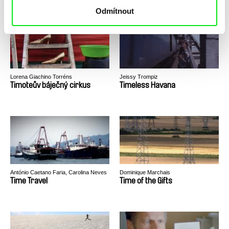
Odmítnout
Lorena Giachino Torréns
Jeissy Trompiz
Timoteův báječný cirkus
Timeless Havana
António Caetano Faria, Carolina Neves
Dominique Marchais
Rodrigues
Time Travel
Time of the Gifts