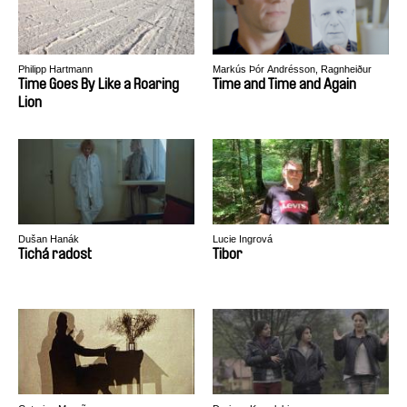
Philipp Hartmann
Markús Þór Andrésson, Ragnheiður
Gestsdóttir
Time Goes By Like a Roaring
Time and Time and Again
Lion
Dušan Hanák
Lucie Ingrová
Tichá radost
Tibor