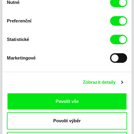
Nutné
souhlasu
Viktor Kossakovsky
Alexander Schellow
Tishe!
Tirana
Preferenční
Statistické
Marketingové
KWON Woojung
Dane Komljen
Tiptoeing
Tiny Bird
Zobrazit detaily
Povolit vše
Povolit výběr
Marie Voignier
Kateřina Kaclíková, Martin Pfann
Tinselwood
Tinnitus