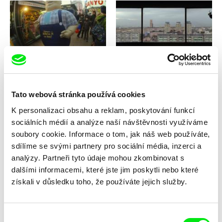
Karel Vachek
Lotte Schreiber
Tmář a jeho rod aneb Slzavé
Tlatelolco / EN version
údolí pyramid
Tato webová stránka používá cookies
K personalizaci obsahu a reklam, poskytování funkcí
sociálních médií a analýze naší návštěvnosti využíváme
soubory cookie. Informace o tom, jak náš web používáte,
sdílíme se svými partnery pro sociální média, inzerci a
Lotte Schreiber
Jan Šípek
Tlatelolco / DE version
Tlačítka bdělosti
analýzy. Partneři tyto údaje mohou zkombinovat s
dalšími informacemi, které jste jim poskytli nebo které
získali v důsledku toho, že používáte jejich služby.
Výběr