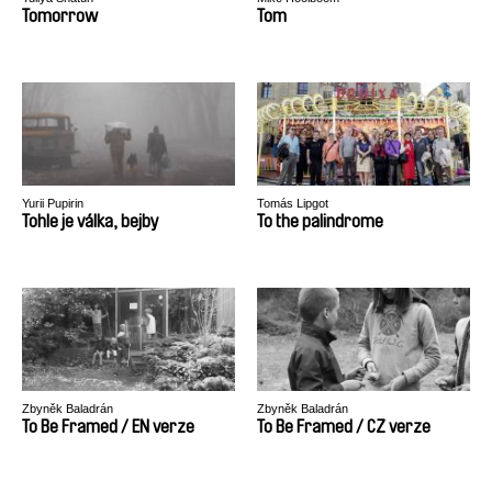
Tomorrow
Tom
Yurii Pupirin
Tomás Lipgot
Tohle je válka, bejby
To the palindrome
Zbyněk Baladrán
Zbyněk Baladrán
To Be Framed / EN verze
To Be Framed / CZ verze