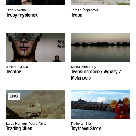
Timo Novotny
Tereza Štěpánová
Trasy myšlenek
Trasa
Jérôme Laniau
Michal Kindernay
Trantor
Transformace / Výpary /
Melanosis
Luísa Homem, Pedro Pinho
Radovan Síbrt
Trading Cities
Toytravel Story