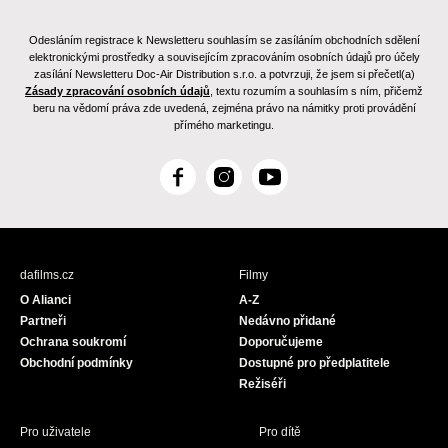
Odesláním registrace k Newsletteru souhlasím se zasíláním obchodních sdělení
elektronickými prostředky a souvisejícím zpracováním osobních údajů pro účely
zasílání Newsletteru Doc-Air Distribution s.r.o. a potvrzuji, že jsem si přečetl(a)
Zásady zpracování osobních údajů
, textu rozumím a souhlasím s ním, přičemž
beru na vědomí práva zde uvedená, zejména právo na námitky proti provádění
přímého marketingu.
F
I
Y
a
n
o
c
s
u
e
t
T
b
a
u
dafilms.cz
Filmy
o
g
b
O Alianci
A-Z
o
r
e
Partneři
Nedávno přidané
k
a
Ochrana soukromí
Doporučujeme
m
Obchodní podmínky
Dostupné pro předplatitele
Režiséři
Pro uživatele
Pro dítě