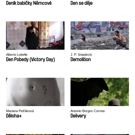
Deník babičky Němcové
Den se děje
Alberto Lobelle
J. P. Sniadecki
Den Pobedy (Victory Day)
Demolition
Mariana Petřáková
Antonio Borges Correia
Děloha+
Delivery