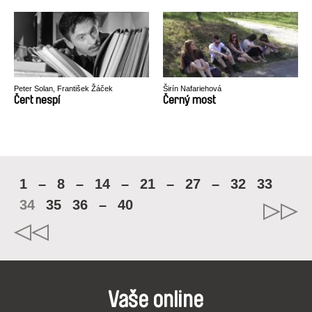
Peter Solan, František Žáček
Širín Nafariehová
Čert nespí
Černý most
1
–
8
–
14
–
21
–
27
–
32
33
34
35
36
–
40
Vaše online