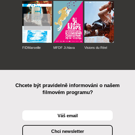
FIDMarseille
MFDF Ji.hlava
Visions du Réel
Chcete být pravidelně informováni o našem
filmovém programu?