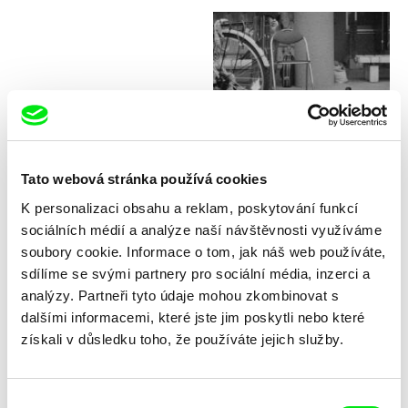
Philip Widmann
Das Gestell
Tato webová stránka používá cookies
K personalizaci obsahu a reklam, poskytování funkcí
sociálních médií a analýze naší návštěvnosti využíváme
soubory cookie. Informace o tom, jak náš web používáte,
sdílíme se svými partnery pro sociální média, inzerci a
Massimo D’Anolfi, Martina Parenti
Alice Diop
analýzy. Partneři tyto údaje mohou zkombinovat s
Dark Matter
Danton’s Death
dalšími informacemi, které jste jim poskytli nebo které
získali v důsledku toho, že používáte jejich služby.
Výběr