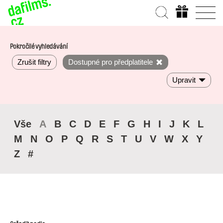
Pokročilé vyhledávání
Zrušit filtry
Dostupné pro předplatitele
Upravit
Vše
A
B
C
D
E
F
G
H
I
J
K
L
M
N
O
P
Q
R
S
T
U
V
W
X
Y
Z
#