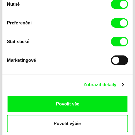
Nutné
souhlasu
Veronika Lišková
Veronika Lišková
Danielův svět
Danielův svět
Preferenční
Statistické
Marketingové
Ivan Gergolet
Katarzyna Lesisz
Dancing With Maria
Dancing for You
Zobrazit detaily
Povolit vše
Povolit výběr
Ricardo Íscar Álvarez
Jasna Krajinovic
Dance to the Spirits
Damian's Room