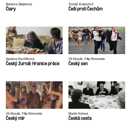
Barbora Sliepková
Tomáš Kratochvíl
Čiary
Češi proti Čechům
Apolena Rychlíková
Vít Klusák, Filip Remunda
Český žurnál: Hranice práce
Český sen
Vít Klusák, Filip Remunda
Martin Kohout
Český mír
Česká cesta