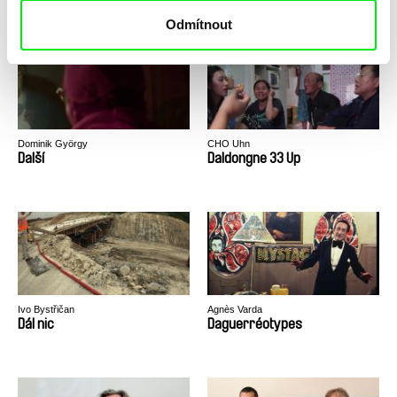
Odmítnout
Dominik György
CHO Uhn
Další
Daldongne 33 Up
Ivo Bystřičan
Agnès Varda
Dál nic
Daguerréotypes