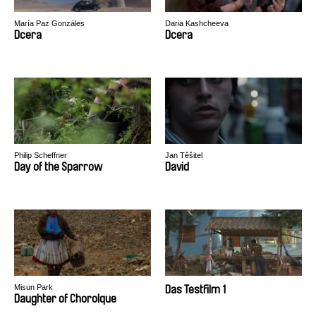
María Paz Gonzáles
Daria Kashcheeva
Dcera
Dcera
Philip Scheffner
Jan Těšitel
Day of the Sparrow
David
Misun Park
Das Testfilm 1
Daughter of Chorolque