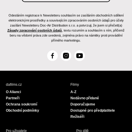
Odesláním registrace k Newsletteru souhlasím se zasíláním obchodních sdělení
elektronickými prostředky a souvisejícím zpracováním osobních údajů pro účely
zasílání Newsletteru Doc-Air Distribution s.r.o. a potvrzuji, že jsem si přečetl(a)
Zásady zpracování osobních údajů
, textu rozumím a souhlasím s ním, přičemž
beru na vědomí práva zde uvedená, zejména právo na námitky proti provádění
přímého marketingu.
F
I
Y
a
n
o
c
s
u
e
t
T
b
a
u
dafilms.cz
Filmy
o
g
b
O Alianci
A-Z
o
r
e
Partneři
Nedávno přidané
k
a
Ochrana soukromí
Doporučujeme
m
Obchodní podmínky
Dostupné pro předplatitele
Režiséři
Pro uživatele
Pro dítě