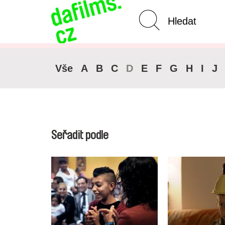
Pokročilé vyhledávání
Zrušit 
Vše
A
B
C
D
E
F
G
H
I
J
Seřadit podle