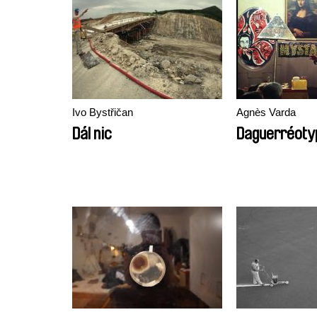
Ivo Bystřičan
Agnès Varda
Dál nic
Daguerréoty