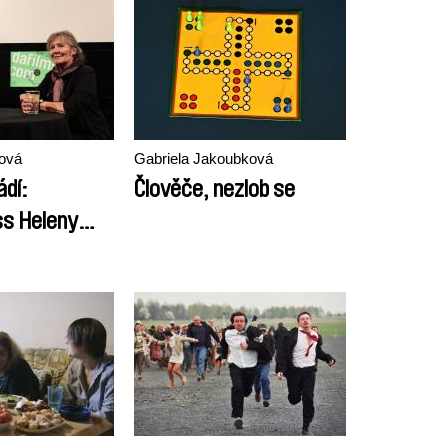
ková
Gabriela Jakoubková
ádí:
Člověče, nezlob se
s Heleny