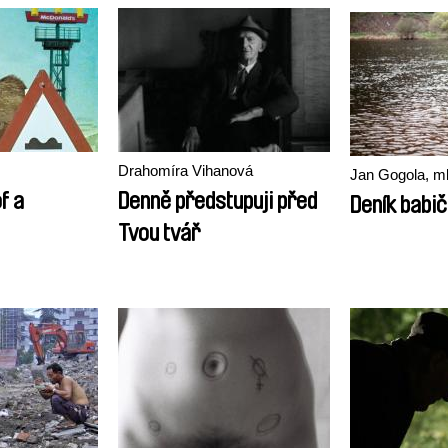
Drahomíra Vihanová
Jan Gogola, ml
f a
Denně předstupuji před
Deník babi
Tvou tvář