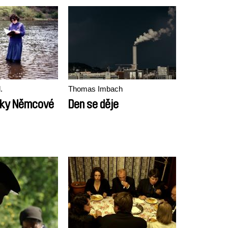
.
Thomas Imbach
čky Němcové
Den se děje