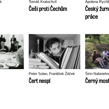
á
Tomáš Kratochvíl
Apolena Rychl
Češi proti Čechům
Český žurn
práce
Peter Solan, František Žáček
Širín Nafarieh
Čert nespí
Černý mos