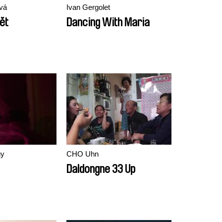
vá
Ivan Gergolet
ět
Dancing With Maria
gy
CHO Uhn
Daldongne 33 Up