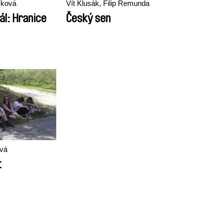
íková
Vít Klusák, Filip Remunda
ál: Hranice
Český sen
ová
t