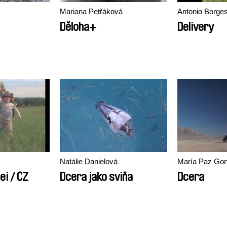
Mariana Petřáková
Antonio Borges
Děloha+
Delivery
Natálie Danielová
María Paz Gon
ei / CZ
Dcera jako sviňa
Dcera