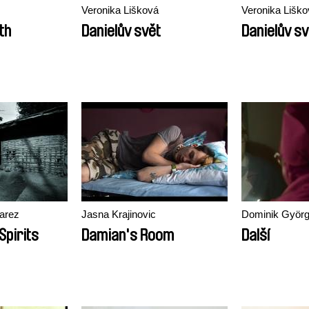
Veronika Lišková
Veronika Liško
th
Danielův svět
Danielův sv
varez
Jasna Krajinovic
Dominik Györ
Spirits
Damian's Room
Další