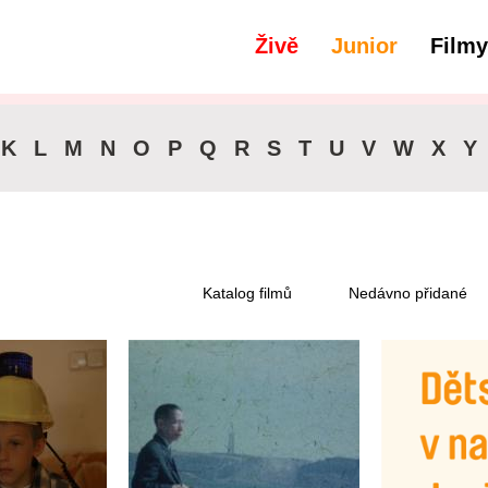
Živě
Junior
Filmy
filtry
Dostupné pro předplatitele
K
L
M
N
O
P
Q
R
S
T
U
V
W
X
Y
Katalog filmů
Nedávno přidané