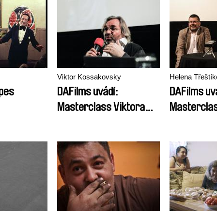
Viktor Kossakovsky
Helena Třeští
pes
DAFilms uvádí:
DAFilms uv
Masterclass Viktora
Masterclas
Kossakovského
Třeštíkové