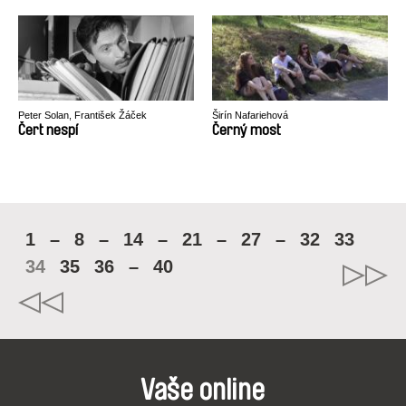
Peter Solan, František Žáček
Širín Nafariehová
Čert nespí
Černý most
1
–
8
–
14
–
21
–
27
–
32
33
34
35
36
–
40
Vaše online