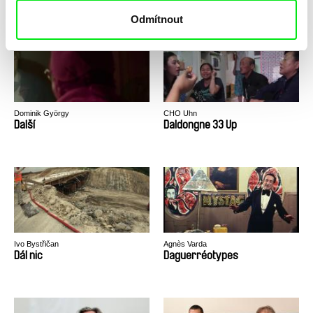
Odmítnout
Dominik György
CHO Uhn
Další
Daldongne 33 Up
Ivo Bystřičan
Agnès Varda
Dál nic
Daguerréotypes