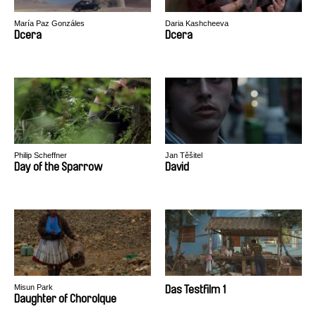
María Paz Gonzáles
Daria Kashcheeva
Dcera
Dcera
Philip Scheffner
Jan Těšitel
Day of the Sparrow
David
Misun Park
Das Testfilm 1
Daughter of Chorolque