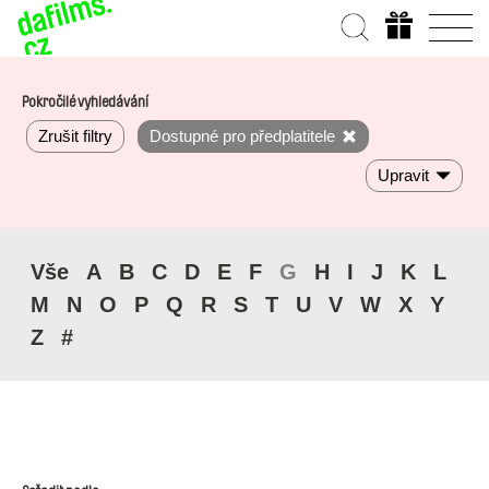
Pokročilé vyhledávání
Zrušit filtry
Dostupné pro předplatitele
Upravit
Vše
A
B
C
D
E
F
G
H
I
J
K
L
M
N
O
P
Q
R
S
T
U
V
W
X
Y
Z
#