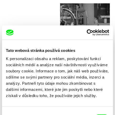
Philip Widmann
Das Gestell
Tato webová stránka používá cookies
K personalizaci obsahu a reklam, poskytování funkcí
sociálních médií a analýze naší návštěvnosti využíváme
soubory cookie. Informace o tom, jak náš web používáte,
sdílíme se svými partnery pro sociální média, inzerci a
Massimo D’Anolfi, Martina Parenti
Alice Diop
analýzy. Partneři tyto údaje mohou zkombinovat s
Dark Matter
Danton’s Death
dalšími informacemi, které jste jim poskytli nebo které
získali v důsledku toho, že používáte jejich služby.
Výběr