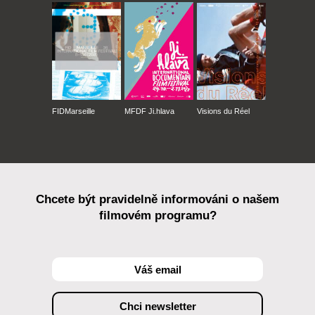
FIDMarseille
MFDF Ji.hlava
Visions du Réel
Chcete být pravidelně informováni o našem
filmovém programu?