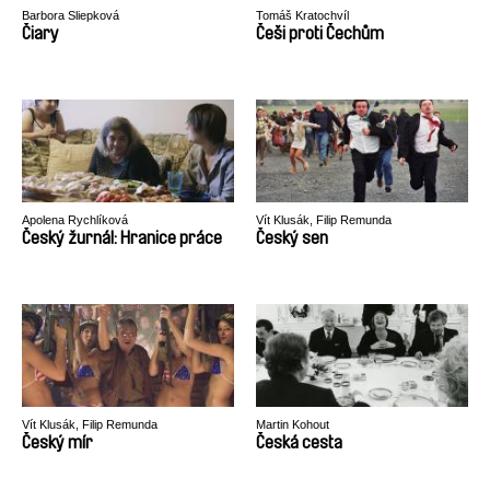
Barbora Sliepková
Tomáš Kratochvíl
Čiary
Češi proti Čechům
Apolena Rychlíková
Vít Klusák, Filip Remunda
Český žurnál: Hranice práce
Český sen
Vít Klusák, Filip Remunda
Martin Kohout
Český mír
Česká cesta