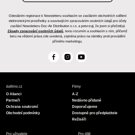
Odesláním registrace k Newsletteru souhlasím se zasíláním obchodních sdělení
elektronickými prostředky a souvisejícím zpracováním osobních údajů pro účely
zasílání Newsletteru Doc-Air Distribution s.r.o. a potvrzuji, že jsem si přečetl(a)
Zásady zpracování osobních údajů
, textu rozumím a souhlasím s ním, přičemž
beru na vědomí práva zde uvedená, zejména právo na námitky proti provádění
přímého marketingu.
F
I
Y
a
n
o
c
s
u
e
t
T
b
a
u
dafilms.cz
Filmy
o
g
b
O Alianci
A-Z
o
r
e
Partneři
Nedávno přidané
k
a
Ochrana soukromí
Doporučujeme
m
Obchodní podmínky
Dostupné pro předplatitele
Režiséři
Pro uživatele
Pro dítě