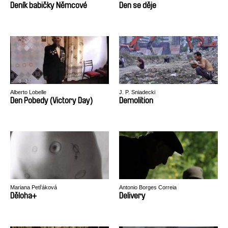
Deník babičky Němcové
Den se děje
Alberto Lobelle
J. P. Sniadecki
Den Pobedy (Victory Day)
Demolition
Mariana Petřáková
Antonio Borges Correia
Děloha+
Delivery