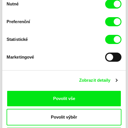
Nutné
souhlasu
Veronika Lišková
Veronika Lišková
Danielův svět
Danielův svět
Preferenční
Statistické
Marketingové
Ivan Gergolet
Katarzyna Lesisz
Dancing With Maria
Dancing for You
Zobrazit detaily
Povolit vše
Povolit výběr
Ricardo Íscar Álvarez
Jasna Krajinovic
Dance to the Spirits
Damian's Room