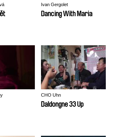
vá
Ivan Gergolet
ět
Dancing With Maria
gy
CHO Uhn
Daldongne 33 Up