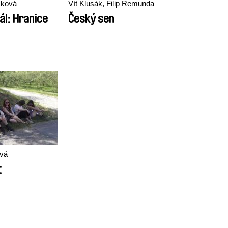
íková
Vít Klusák, Filip Remunda
ál: Hranice
Český sen
ová
t