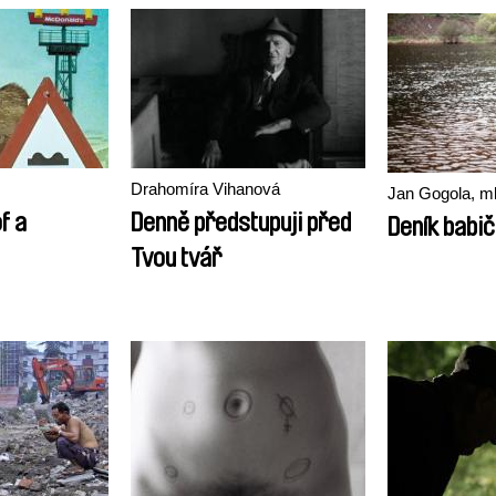
Drahomíra Vihanová
Jan Gogola, ml
f a
Denně předstupuji před
Deník babi
Tvou tvář