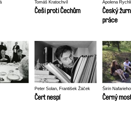
á
Tomáš Kratochvíl
Apolena Rychl
Češi proti Čechům
Český žurn
práce
Peter Solan, František Žáček
Širín Nafarieh
Čert nespí
Černý mos