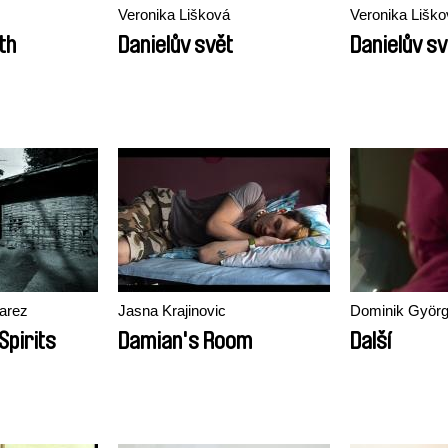
Veronika Lišková
Veronika Liško
th
Danielův svět
Danielův sv
varez
Jasna Krajinovic
Dominik Györ
Spirits
Damian's Room
Další