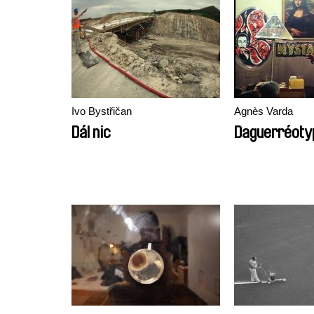
Ivo Bystřičan
Agnès Varda
Dál nic
Daguerréoty