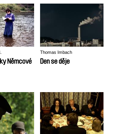
.
Thomas Imbach
čky Němcové
Den se děje