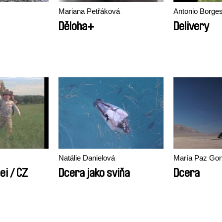
Mariana Petřáková
Antonio Borges
Děloha+
Delivery
Natálie Danielová
María Paz Gon
ei / CZ
Dcera jako sviňa
Dcera