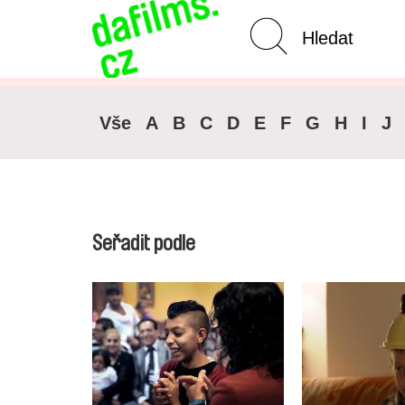
Pokročilé vyhledávání
Zrušit 
Vše
A
B
C
D
E
F
G
H
I
J
Seřadit podle