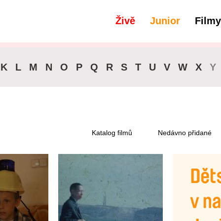
Živě
Junior
Filmy
filtry
Dostupné pro předplatitele
K
L
M
N
O
P
Q
R
S
T
U
V
W
X
Y
Katalog filmů
Nedávno přidané