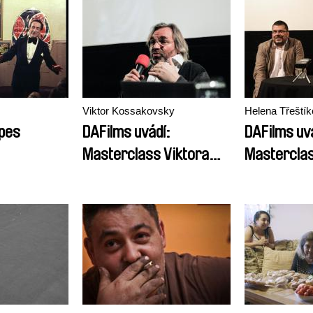
Viktor Kossakovsky
Helena Třeští
pes
DAFilms uvádí:
DAFilms uv
Masterclass Viktora
Masterclas
Kossakovského
Třeštíkové