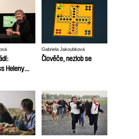
ková
Gabriela Jakoubková
ádí:
Člověče, nezlob se
s Heleny