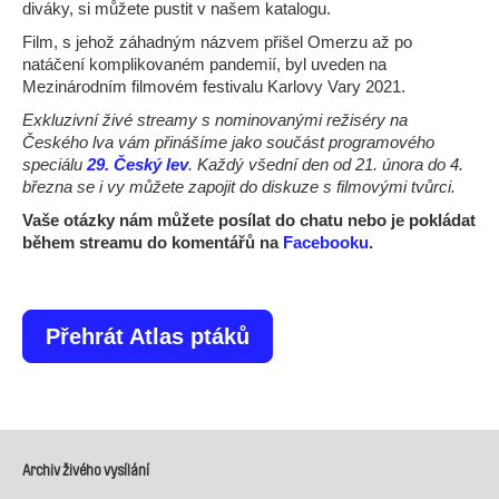
diváky, si můžete pustit v našem katalogu.
Film, s jehož záhadným názvem přišel Omerzu až po
natáčení komplikovaném pandemií, byl uveden na
Mezinárodním filmovém festivalu Karlovy Vary 2021.
Exkluzivní živé streamy s nominovanými režiséry na
Českého lva vám přinášíme jako součást programového
speciálu
29. Český lev
. Každý všední den od 21. února do 4.
března se i vy můžete zapojit do diskuze s filmovými tvůrci.
Vaše otázky nám můžete posílat do chatu nebo je pokládat
během streamu do komentářů na
Facebooku
.
Přehrát Atlas ptáků
Archiv živého vysílání