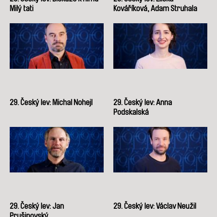
Milý tati
Kováříková, Adam Struhala
29. Český lev: Michal Nohejl
29. Český lev: Anna
Podskalská
29. Český lev: Jan
29. Český lev: Václav Neužil
Prušinovský