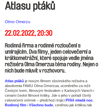
Atlasu ptáků
Režie
Olmo Omerzu
22.02.2022, 20:30
Rodinná firma a rodinné rozloučení s
umírajícím. Dva filmy, jeden celovečerní a
krátkometrážní, které spojuje vedle jména
režiséra Olma Omerzua téma rodiny. Nejen o
nich bude mluvit v rozhovoru.
Atlas ptáků
je novým filmem slovinského režiséra a
absolventa FAMU Olma Omerzua, oceněného za režii
Českým lvem, filmovým festivalem v Karlových Varech i
cenami české filmové kritiky. Jde o jeho v pořadí čtvrtý
celovečerní snímek – předchozí trojici
Příliš mladá noc
,
Rodinný film
i
Všechno bude
, ceněnou jak kritikou tak