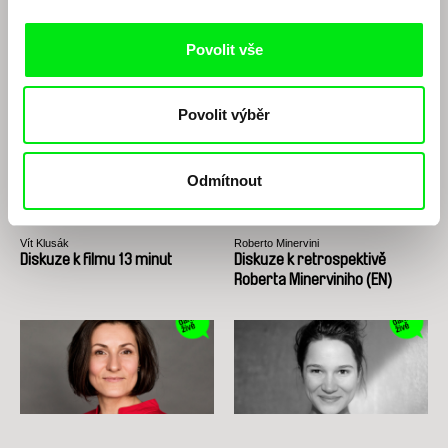
Viera Čákanyová
Dagmar Smržová
Diskuze k filmu Bílá na bílé
Diskuze k filmu Chci tě, jestli to
dokážeš
Povolit vše
Povolit výběr
Odmítnout
Vít Klusák
Roberto Minervini
Diskuze k filmu 13 minut
Diskuze k retrospektivě
Roberta Minerviniho (EN)