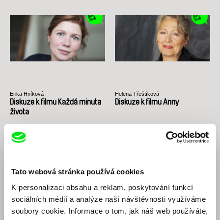
Erika Hníková
Helena Třeštíková
Diskuze k filmu Každá minuta
Diskuze k filmu Anny
života
Tato webová stránka používá cookies
K personalizaci obsahu a reklam, poskytování funkcí
sociálních médií a analýze naší návštěvnosti využíváme
soubory cookie. Informace o tom, jak náš web používáte,
Thomas Imbach
Adéla Komrzý
Diskuze k retrospektivě:
Diskuze k Jednotce