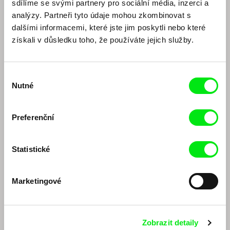
sdílíme se svými partnery pro sociální média, inzerci a
Thomas Imbach (EN)
intenzivního života
analýzy. Partneři tyto údaje mohou zkombinovat s
dalšími informacemi, které jste jim poskytli nebo které
získali v důsledku toho, že používáte jejich služby.
Výběr
Nutné
souhlasu
Marc Isaacs
Jaroslav Vojtek
Preferenční
Diskuze k retrospektivě
Diskuze k filmu Ráj na zemi
Marca Isaacse (EN)
Statistické
Marketingové
Zobrazit detaily