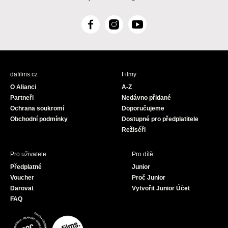
F
I
Y
a
n
o
c
s
u
e
t
T
b
a
u
dafilms.cz
Filmy
o
g
b
O Alianci
A-Z
o
r
e
Partneři
Nedávno přidané
k
a
Ochrana soukromí
Doporučujeme
m
Obchodní podmínky
Dostupné pro předplatitele
Režiséři
Pro uživatele
Pro dítě
Předplatné
Junior
Voucher
Proč Junior
Darovat
Vytvořit Junior Účet
FAQ