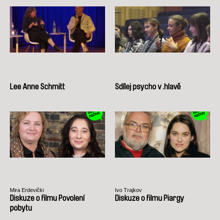
Lee Anne Schmitt
Sdílej psycho v .hlavě
Mira Erdevički
Ivo Trajkov
Diskuze o filmu Povolení
Diskuze o filmu Piargy
pobytu