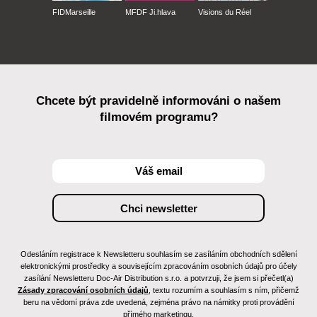
FIDMarseille
MFDF Ji.hlava
Visions du Réel
Chcete být pravidelně informováni o našem
filmovém programu?
Odesláním registrace k Newsletteru souhlasím se zasíláním obchodních sdělení
elektronickými prostředky a souvisejícím zpracováním osobních údajů pro účely
zasílání Newsletteru Doc-Air Distribution s.r.o. a potvrzuji, že jsem si přečetl(a)
Zásady zpracování osobních údajů
, textu rozumím a souhlasím s ním, přičemž
beru na vědomí práva zde uvedená, zejména právo na námitky proti provádění
přímého marketingu.