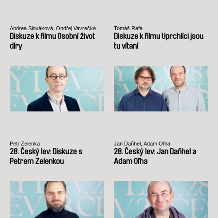
Andrea Slováková, Ondřej Vavrečka
Tomáš Rafa
Diskuze k filmu Osobní život
Diskuze k filmu Uprchlíci jsou
díry
tu vítaní
Petr Zelenka
Jan Daňhel, Adam Oľha
28. Český lev: Diskuze s
28. Český lev: Jan Daňhel a
Petrem Zelenkou
Adam Oľha