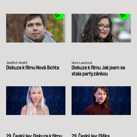
Jindřich Andrš
Vera Lacková
Diskuze k filmu Nová šichta
Diskuze k filmu Jak jsem se
stala partyzánkou
29. Český lev: Diskuze k filmu
29. Český lev: Eliška