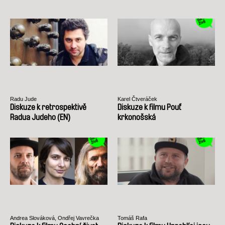
Radu Jude
Karel Čtveráček
Diskuze k retrospektivě
Diskuze k filmu Pouť
Radua Judeho (EN)
krkonošská
Andrea Slováková, Ondřej Vavrečka
Tomáš Rafa