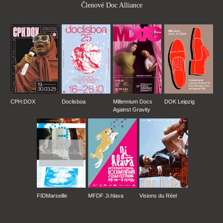
Členové Doc Alliance
CPH:DOX
Doclisboa
Millennium Docs
DOK Leipzig
Against Gravity
FIDMarseille
MFDF Ji.hlava
Visions du Réel