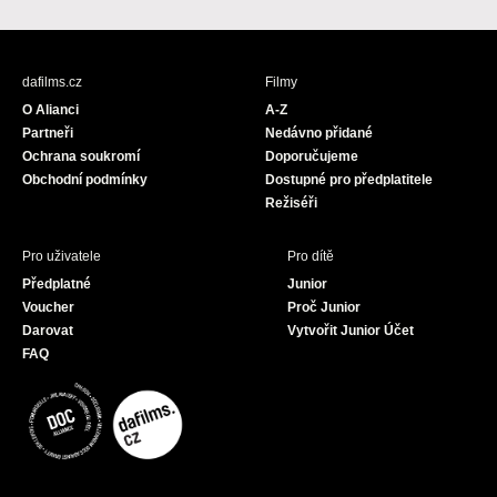
a
n
o
c
s
u
e
t
T
b
a
u
dafilms.cz
Filmy
o
g
b
O Alianci
A-Z
o
r
e
Partneři
Nedávno přidané
k
a
Ochrana soukromí
Doporučujeme
m
Obchodní podmínky
Dostupné pro předplatitele
Režiséři
Pro uživatele
Pro dítě
Předplatné
Junior
Voucher
Proč Junior
Darovat
Vytvořit Junior Účet
FAQ