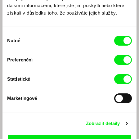
dalšími informacemi, které jste jim poskytli nebo které
získali v důsledku toho, že používáte jejich služby.
Výběr
Nutné
souhlasu
Marc Isaacs
Jaroslav Vojtek
Diskuze k retrospektivě
Diskuze k filmu Ráj na zemi
Marca Isaacse (EN)
Preferenční
Statistické
Marketingové
Viera Čákanyová
Dagmar Smržová
Zobrazit detaily
Diskuze k filmu Bílá na bílé
Diskuze k filmu Chci tě, jestli to
dokážeš