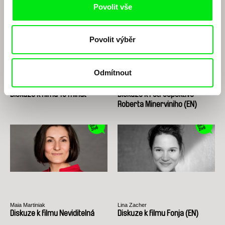
Povolit vše
Povolit výběr
Odmítnout
Vít Klusák
Roberto Minervini
Diskuze k filmu 13 minut
Diskuze k retrospektivě
Roberta Minerviniho (EN)
Maia Martiniak
Lina Zacher
Diskuze k filmu Neviditelná
Diskuze k filmu Fonja (EN)