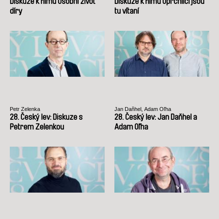
Diskuze k filmu Osobní život
Diskuze k filmu Uprchlíci jsou
díry
tu vítaní
Petr Zelenka
Jan Daňhel, Adam Oľha
28. Český lev: Diskuze s
28. Český lev: Jan Daňhel a
Petrem Zelenkou
Adam Oľha