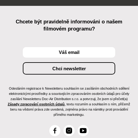
Chcete být pravidelně informováni o našem
filmovém programu?
Odesláním registrace k Newsletteru souhlasím se zasíláním obchodních sdělení
elektronickými prostředky a souvisejícím zpracováním osobních údajů pro účely
zasílání Newsletteru Doc-Air Distribution s.r.o. a potvrzuji, že jsem si přečetl(a)
Zásady zpracování osobních údajů
, textu rozumím a souhlasím s ním, přičemž
beru na vědomí práva zde uvedená, zejména právo na námitky proti provádění
přímého marketingu.
F
I
Y