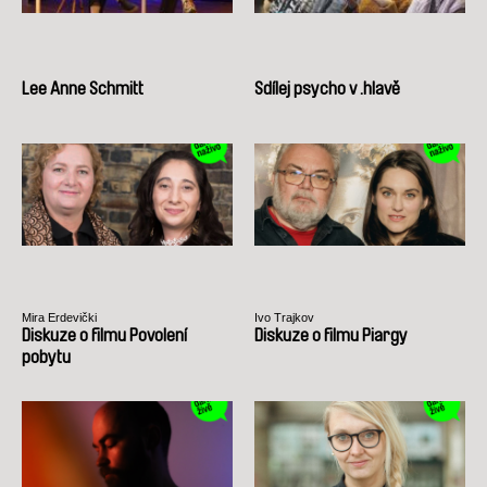
Lee Anne Schmitt
Sdílej psycho v .hlavě
Mira Erdevički
Ivo Trajkov
Diskuze o filmu Povolení
Diskuze o filmu Piargy
pobytu