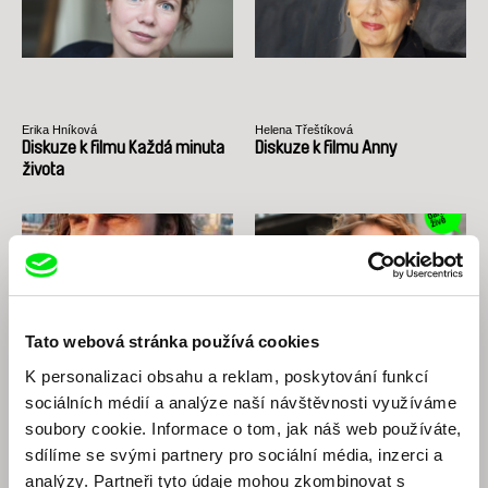
Erika Hníková
Helena Třeštíková
Diskuze k filmu Každá minuta
Diskuze k filmu Anny
života
Tato webová stránka používá cookies
K personalizaci obsahu a reklam, poskytování funkcí
Thomas Imbach
Adéla Komrzý
sociálních médií a analýze naší návštěvnosti využíváme
Diskuze k retrospektivě:
Diskuze k Jednotce
Thomas Imbach (EN)
intenzivního života
soubory cookie. Informace o tom, jak náš web používáte,
sdílíme se svými partnery pro sociální média, inzerci a
analýzy. Partneři tyto údaje mohou zkombinovat s