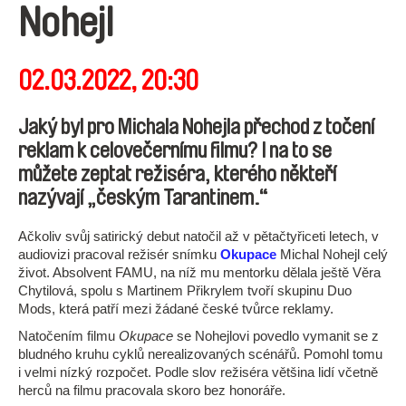
Nohejl
02.03.2022, 20:30
Jaký byl pro Michala Nohejla přechod z točení
reklam k celovečernímu filmu? I na to se
můžete zeptat režiséra, kterého někteří
nazývají „českým Tarantinem.“
Ačkoliv svůj satirický debut natočil až v pětačtyřiceti letech, v
audiovizi pracoval režisér snímku
Okupace
Michal Nohejl celý
život. Absolvent FAMU, na níž mu mentorku dělala ještě Věra
Chytilová, spolu s Martinem Přikrylem tvoří skupinu Duo
Mods, která patří mezi žádané české tvůrce reklamy.
Natočením filmu
Okupace
se Nohejlovi povedlo vymanit se z
bludného kruhu cyklů nerealizovaných scénářů. Pomohl tomu
i velmi nízký rozpočet. Podle slov režiséra většina lidí včetně
herců na filmu pracovala skoro bez honoráře.