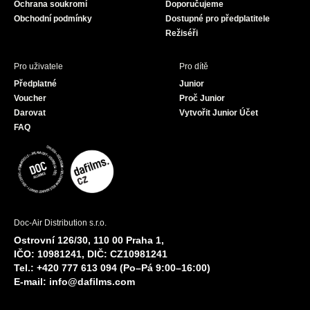
Ochrana soukromí
Doporučujeme
m
Obchodní podmínky
Dostupné pro předplatitele
Režiséři
Pro uživatele
Pro dítě
Předplatné
Junior
Voucher
Proč Junior
Darovat
Vytvořit Junior Účet
FAQ
Doc-Air Distribution s.r.o.
Ostrovní 126/30, 110 00 Praha 1,
IČO: 10981241, DIČ: CZ10981241
Tel.: +420 777 613 094 (Po–Pá 9:00–16:00)
E-mail:
info@dafilms.com