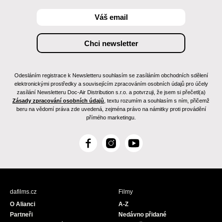
Odesláním registrace k Newsletteru souhlasím se zasíláním obchodních sdělení
elektronickými prostředky a souvisejícím zpracováním osobních údajů pro účely
zasílání Newsletteru Doc-Air Distribution s.r.o. a potvrzuji, že jsem si přečetl(a)
Zásady zpracování osobních údajů
, textu rozumím a souhlasím s ním, přičemž
beru na vědomí práva zde uvedená, zejména právo na námitky proti provádění
přímého marketingu.
F
I
Y
a
n
o
c
s
u
e
t
T
b
a
u
dafilms.cz
Filmy
o
g
b
O Alianci
A-Z
o
r
e
Partneři
Nedávno přidané
k
a