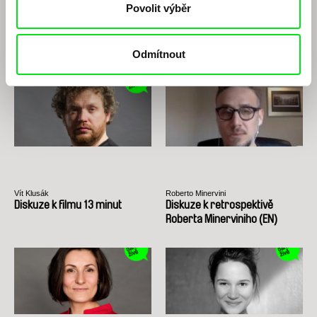
Povolit výběr
Viera Čákanyová
Dagmar Smržová
Diskuze k filmu Bílá na bílé
Diskuze k filmu Chci tě, jestli to
dokážeš
Odmítnout
Vít Klusák
Roberto Minervini
Diskuze k filmu 13 minut
Diskuze k retrospektivě
Roberta Minerviniho (EN)