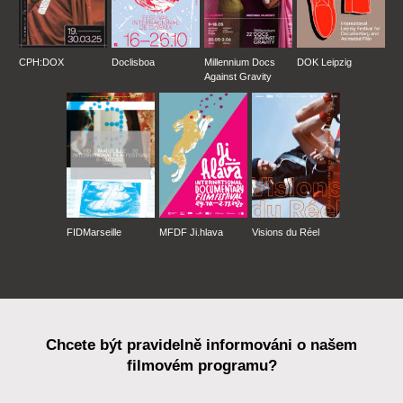
CPH:DOX
Doclisboa
Millennium Docs
DOK Leipzig
Against Gravity
FIDMarseille
MFDF Ji.hlava
Visions du Réel
Chcete být pravidelně informováni o našem
filmovém programu?