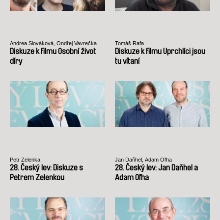
Andrea Slováková, Ondřej Vavrečka
Tomáš Rafa
Diskuze k filmu Osobní život
Diskuze k filmu Uprchlíci jsou
díry
tu vítaní
Petr Zelenka
Jan Daňhel, Adam Oľha
28. Český lev: Diskuze s
28. Český lev: Jan Daňhel a
Petrem Zelenkou
Adam Oľha