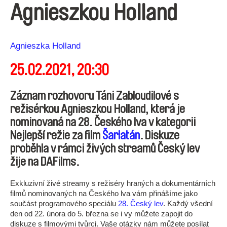
Agnieszkou Holland
Režie
Agnieszka Holland
25.02.2021, 20:30
Záznam rozhovoru Táni Zabloudilové s
režisérkou Agnieszkou Holland, která je
nominovaná na 28. Českého lva v kategorii
Nejlepší režie za film
Šarlatán
. Diskuze
proběhla v rámci živých streamů Český lev
žije na DAFilms.
Exkluzivní živé streamy s režiséry hraných a dokumentárních
filmů nominovaných na Českého lva vám přinášíme jako
součást programového speciálu
28. Český lev
. Každý všední
den od 22. února do 5. března se i vy můžete zapojit do
diskuze s filmovými tvůrci. Vaše otázky nám můžete posílat