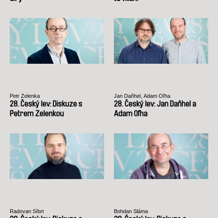
Petr Zelenka
Jan Daňhel, Adam Oľha
28. Český lev: Diskuze s
28. Český lev: Jan Daňhel a
Petrem Zelenkou
Adam Oľha
Radovan Síbrt
Bohdan Sláma