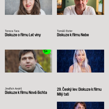
Tereza Tara
Tomáš Etzler
Diskuze o filmu Let viny
Diskuze k filmu Nebe
Jindřich Andrš
29. Český lev: Diskuze k filmu
Diskuze k filmu Nová šichta
Milý tati