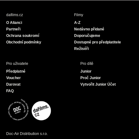
e
t
T
b
a
u
dafilms.cz
Filmy
o
g
b
O Alianci
A-Z
o
r
e
Partneři
Nedávno přidané
k
a
Ochrana soukromí
Doporučujeme
m
Obchodní podmínky
Dostupné pro předplatitele
Režiséři
Pro uživatele
Pro dítě
Předplatné
Junior
Voucher
Proč Junior
Darovat
Vytvořit Junior Účet
FAQ
Doc-Air Distribution s.r.o.