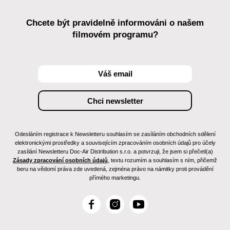
Chcete být pravidelně informováni o našem
filmovém programu?
Odesláním registrace k Newsletteru souhlasím se zasíláním obchodních sdělení
elektronickými prostředky a souvisejícím zpracováním osobních údajů pro účely
zasílání Newsletteru Doc-Air Distribution s.r.o. a potvrzuji, že jsem si přečetl(a)
Zásady zpracování osobních údajů
, textu rozumím a souhlasím s ním, přičemž
beru na vědomí práva zde uvedená, zejména právo na námitky proti provádění
přímého marketingu.
F
I
Y
a
n
o
c
s
u