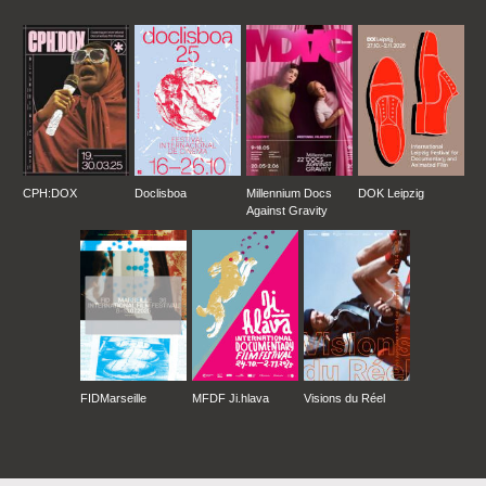
CPH:DOX
Doclisboa
Millennium Docs
DOK Leipzig
Against Gravity
FIDMarseille
MFDF Ji.hlava
Visions du Réel