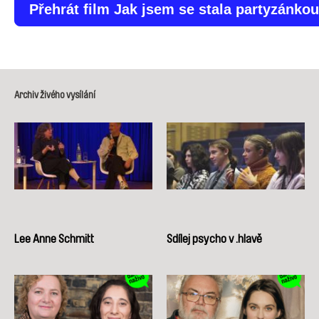
Přehrát film Jak jsem se stala partyzánkou
Archiv živého vysílání
Lee Anne Schmitt
Sdílej psycho v .hlavě