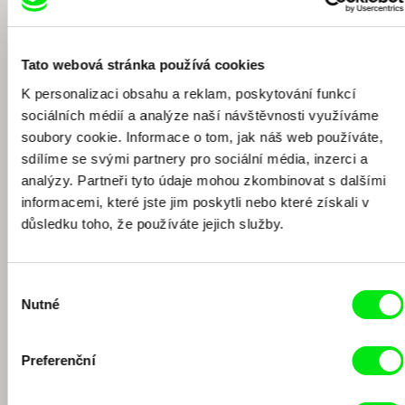
Tato webová stránka používá cookies
K personalizaci obsahu a reklam, poskytování funkcí
Marc Isaacs
Jaroslav Vojtek
sociálních médií a analýze naší návštěvnosti využíváme
Diskuze k retrospektivě
Diskuze k filmu Ráj na zemi
soubory cookie. Informace o tom, jak náš web používáte,
Marca Isaacse (EN)
sdílíme se svými partnery pro sociální média, inzerci a
analýzy. Partneři tyto údaje mohou zkombinovat s dalšími
informacemi, které jste jim poskytli nebo které získali v
důsledku toho, že používáte jejich služby.
Výběr
Nutné
souhlasu
Viera Čákanyová
Dagmar Smržová
Diskuze k filmu Bílá na bílé
Diskuze k filmu Chci tě, jestli to
dokážeš
Preferenční