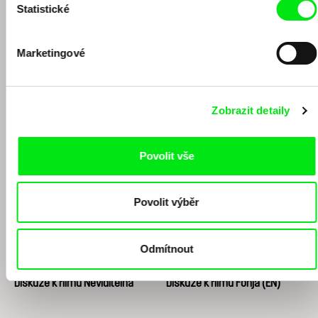
Statistické
Marketingové
Vít Klusák
Roberto Minervini
Zobrazit detaily
Diskuze k filmu 13 minut
Diskuze k retrospektivě
Roberta Minerviniho (EN)
Povolit vše
Povolit výběr
Odmítnout
Maia Martiniak
Lina Zacher
Diskuze k filmu Neviditelná
Diskuze k filmu Fonja (EN)