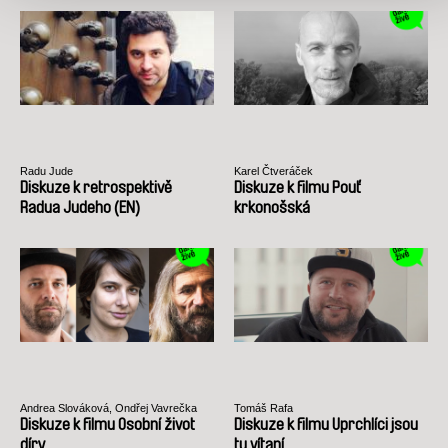
Radu Jude
Karel Čtveráček
Diskuze k retrospektivě
Diskuze k filmu Pouť
Radua Judeho (EN)
krkonošská
Andrea Slováková, Ondřej Vavrečka
Tomáš Rafa
Diskuze k filmu Osobní život
Diskuze k filmu Uprchlíci jsou
díry
tu vítaní