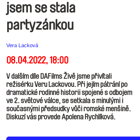
jsem se stala
partyzánkou
Režie
Vera Lacková
08.04.2022, 18:00
V dalším díle DAFilms Živě jsme přivítali
režisérku Veru Lackovou. Při jejím pátrání po
dramatické rodinné historii spojené s odbojem
ve 2. světové válce, se setkala s minulými i
současnými předsudky vůči romské menšině.
Diskuzí vás provede Apolena Rychlíková.