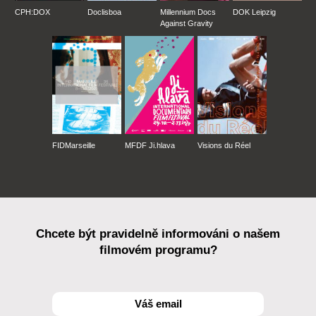
CPH:DOX
Doclisboa
Millennium Docs
DOK Leipzig
Against Gravity
FIDMarseille
MFDF Ji.hlava
Visions du Réel
Chcete být pravidelně informováni o našem
filmovém programu?