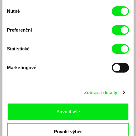
Výběr
Nutné
souhlasu
Preferenční
Statistické
Marc Isaacs
Jaroslav Vojtek
Diskuze k retrospektivě
Diskuze k filmu Ráj na zemi
Marketingové
Marca Isaacse (EN)
Zobrazit detaily
Povolit vše
Povolit výběr
Viera Čákanyová
Dagmar Smržová