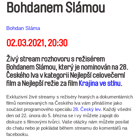
Bohdanem Slámou
Režie
Bohdan Sláma
02.03.2021, 20:30
Živý stream rozhovoru s režisérem
Bohdanem Slámou, který je nominován na 28.
Českého lva v kategorii Nejlepší celovečerní
film a Nejlepší režie za film
Krajina ve stínu
.
Exkluzivní živé streamy s režiséry hraných a dokumentárních
filmů nominovaných na Českého lva vám přinášíme jako
součást programového speciálu
28. Český lev
. Každý všední
den od 22. února do 5. března se i vy můžete zapojit do
diskuze s filmovými tvůrci. Vaše otázky nám můžete posílat
do chatu nebo je pokládat během streamu do komentářů na
facebooku.