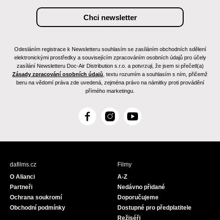
Odesláním registrace k Newsletteru souhlasím se zasíláním obchodních sdělení
elektronickými prostředky a souvisejícím zpracováním osobních údajů pro účely
zasílání Newsletteru Doc-Air Distribution s.r.o. a potvrzuji, že jsem si přečetl(a)
Zásady zpracování osobních údajů
, textu rozumím a souhlasím s ním, přičemž
beru na vědomí práva zde uvedená, zejména právo na námitky proti provádění
přímého marketingu.
F
I
Y
a
n
o
c
s
u
e
t
T
b
a
u
dafilms.cz
Filmy
o
g
b
O Alianci
A-Z
o
r
e
Partneři
Nedávno přidané
k
a
Ochrana soukromí
Doporučujeme
m
Obchodní podmínky
Dostupné pro předplatitele
Režiséři