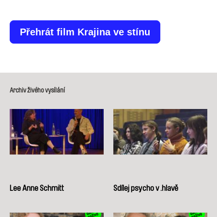
Přehrát film Krajina ve stínu
Archiv živého vysílání
Lee Anne Schmitt
Sdílej psycho v .hlavě