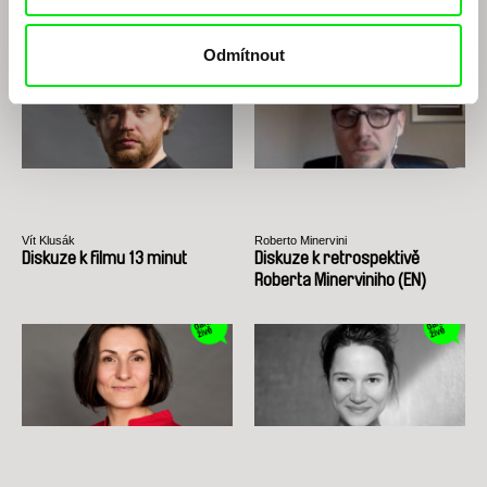
Diskuze k filmu Bílá na bílé
Diskuze k filmu Chci tě, jestli to
dokážeš
Odmítnout
Vít Klusák
Roberto Minervini
Diskuze k filmu 13 minut
Diskuze k retrospektivě
Roberta Minerviniho (EN)