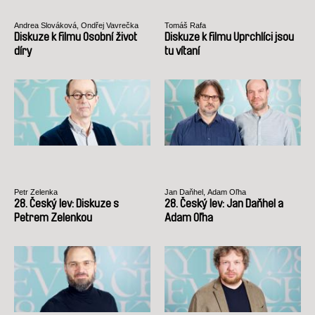
Andrea Slováková, Ondřej Vavrečka
Tomáš Rafa
Diskuze k filmu Osobní život
Diskuze k filmu Uprchlíci jsou
díry
tu vítaní
Petr Zelenka
Jan Daňhel, Adam Oľha
28. Český lev: Diskuze s
28. Český lev: Jan Daňhel a
Petrem Zelenkou
Adam Oľha