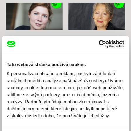
Erika Hníková
Helena Třeštíková
Diskuze k filmu Každá minuta
Diskuze k filmu Anny
života
Tato webová stránka používá cookies
K personalizaci obsahu a reklam, poskytování funkcí
sociálních médií a analýze naší návštěvnosti využíváme
soubory cookie. Informace o tom, jak náš web používáte,
sdílíme se svými partnery pro sociální média, inzerci a
analýzy. Partneři tyto údaje mohou zkombinovat s
dalšími informacemi, které jste jim poskytli nebo které
získali v důsledku toho, že používáte jejich služby.
Thomas Imbach
Adéla Komrzý
Diskuze k retrospektivě:
Diskuze k Jednotce
Thomas Imbach (EN)
intenzivního života