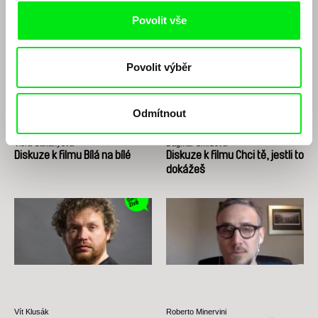
Marca Isaacse (EN)
Povolit vše
Povolit výběr
Odmítnout
Viera Čákanyová
Dagmar Smržová
Diskuze k filmu Bílá na bílé
Diskuze k filmu Chci tě, jestli to
dokážeš
Vít Klusák
Roberto Minervini