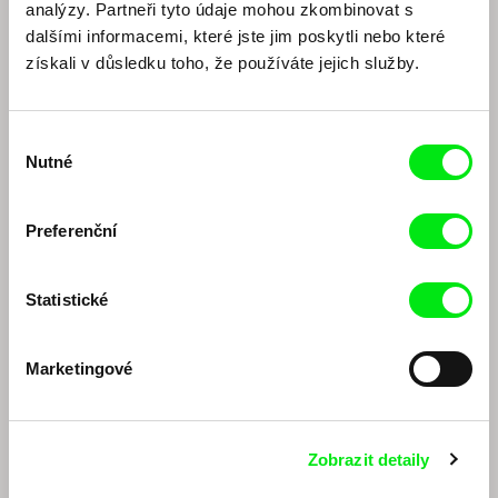
analýzy. Partneři tyto údaje mohou zkombinovat s
dalšími informacemi, které jste jim poskytli nebo které
získali v důsledku toho, že používáte jejich služby.
Výběr
Nutné
souhlasu
Thomas Imbach
Adéla Komrzý
Diskuze k retrospektivě:
Diskuze k Jednotce
Preferenční
Thomas Imbach (EN)
intenzivního života
Statistické
Marketingové
Zobrazit detaily
Marc Isaacs
Jaroslav Vojtek
Diskuze k retrospektivě
Diskuze k filmu Ráj na zemi