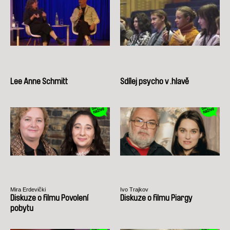
Lee Anne Schmitt
Sdílej psycho v .hlavě
Mira Erdevički
Ivo Trajkov
Diskuze o filmu Povolení
Diskuze o filmu Piargy
pobytu