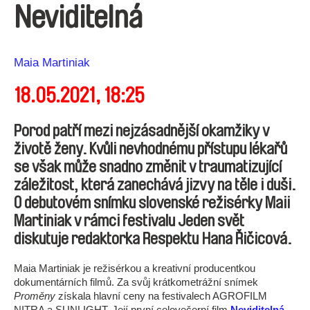
Neviditelná
Režie
Maia Martiniak
18.05.2021, 18:25
Porod patří mezi nejzásadnější okamžiky v
životě ženy. Kvůli nevhodnému přístupu lékařů
se však může snadno změnit v traumatizující
záležitost, která zanechává jizvy na těle i duši.
O debutovém snímku slovenské režisérky Maii
Martiniak v rámci festivalu Jeden svět
diskutuje redaktorka Respektu Hana Řičicová.
Maia Martiniak je režisérkou a kreativní producentkou
dokumentárních filmů. Za svůj krátkometrážní snímek
Proměny
získala hlavní ceny na festivalech AGROFILM
NITRA a SUNLIGHT. Její první celovečerní film
Neviditelná