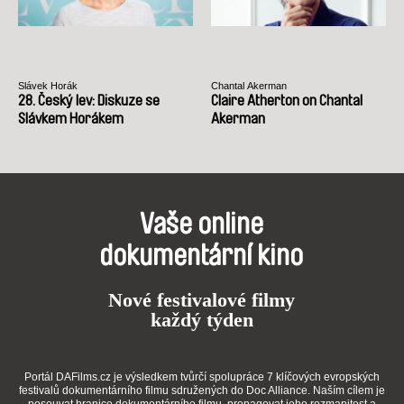
Slávek Horák
Chantal Akerman
28. Český lev: Diskuze se
Claire Atherton on Chantal
Slávkem Horákem
Akerman
Vaše online
dokumentární kino
Nové festivalové filmy
každý týden
Portál DAFilms.cz je výsledkem tvůrčí spolupráce 7 klíčových evropských
festivalů dokumentárního filmu sdružených do Doc Alliance. Naším cílem je
posouvat hranice dokumentárního filmu, propagovat jeho rozmanitost a