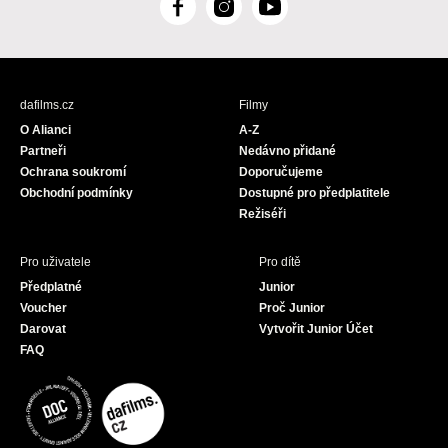
F
I
Y
a
n
o
c
s
u
e
t
T
b
a
u
dafilms.cz
Filmy
o
g
b
O Alianci
A-Z
o
r
e
Partneři
Nedávno přidané
k
a
Ochrana soukromí
Doporučujeme
m
Obchodní podmínky
Dostupné pro předplatitele
Režiséři
Pro uživatele
Pro dítě
Předplatné
Junior
Voucher
Proč Junior
Darovat
Vytvořit Junior Účet
FAQ