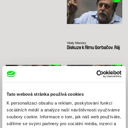
Vitaly Mansky
Diskuze k filmu Gorbačov. Ráj
Tato webová stránka používá cookies
K personalizaci obsahu a reklam, poskytování funkcí
sociálních médií a analýze naší návštěvnosti využíváme
Erika Hníková
Helena Třeštíková
Diskuze k filmu Každá minuta
Diskuze k filmu Anny
soubory cookie. Informace o tom, jak náš web používáte,
života
sdílíme se svými partnery pro sociální média, inzerci a