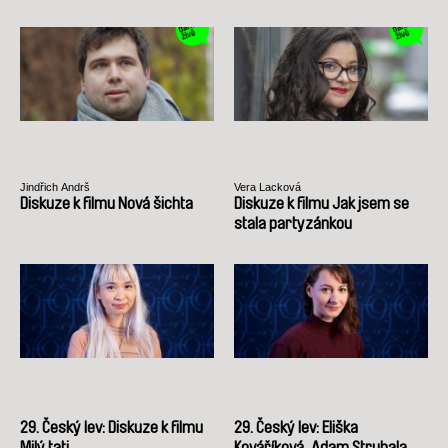
Jindřich Andrš
Vera Lacková
Diskuze k filmu Nová šichta
Diskuze k filmu Jak jsem se
stala partyzánkou
29. Český lev: Diskuze k filmu
29. Český lev: Eliška
Milý tati
Kováříková, Adam Struhala