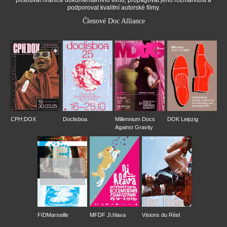
podporovat kvalitní autorské filmy.
Členové Doc Alliance
CPH:DOX
Doclisboa
Millennium Docs
DOK Leipzig
Against Gravity
FIDMarseille
MFDF Ji.hlava
Visions du Réel