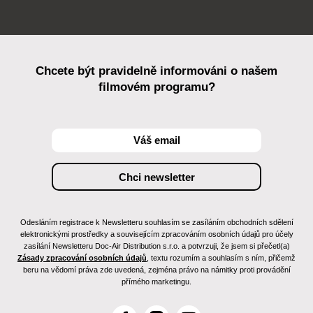
Chcete být pravidelně informováni o našem
filmovém programu?
Odesláním registrace k Newsletteru souhlasím se zasíláním obchodních sdělení
elektronickými prostředky a souvisejícím zpracováním osobních údajů pro účely
zasílání Newsletteru Doc-Air Distribution s.r.o. a potvrzuji, že jsem si přečetl(a)
Zásady zpracování osobních údajů
, textu rozumím a souhlasím s ním, přičemž
beru na vědomí práva zde uvedená, zejména právo na námitky proti provádění
přímého marketingu.